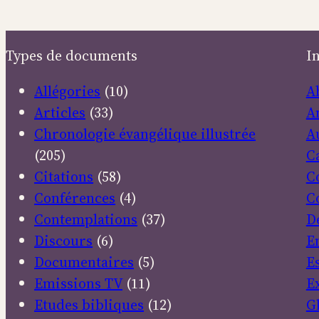
Types de documents
I
Allégories
(10)
A
Articles
(33)
A
Chronologie évangélique illustrée
A
(205)
C
Citations
(58)
C
Conférences
(4)
C
Contemplations
(37)
D
Discours
(6)
E
Documentaires
(5)
E
Emissions TV
(11)
E
Etudes bibliques
(12)
G