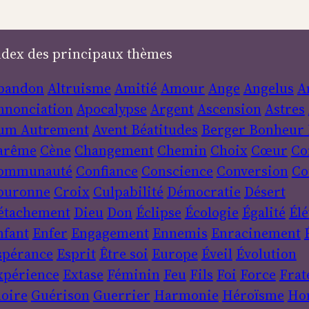
ndex des principaux thèmes
bandon
Altruisme
Amitié
Amour
Ange
Angelus
A
nnonciation
Apocalypse
Argent
Ascension
Astres
um
Autrement
Avent
Béatitudes
Berger
Bonheur
arême
Cène
Changement
Chemin
Choix
Cœur
Co
ommunauté
Confiance
Conscience
Conversion
Co
ouronne
Croix
Culpabilité
Démocratie
Désert
étachement
Dieu
Don
Éclipse
Écologie
Égalité
Élé
nfant
Enfer
Engagement
Ennemis
Enracinement
spérance
Esprit
Être soi
Europe
Éveil
Évolution
xpérience
Extase
Féminin
Feu
Fils
Foi
Force
Frat
loire
Guérison
Guerrier
Harmonie
Héroïsme
Ho