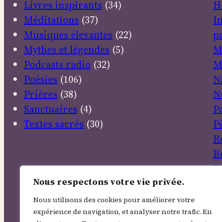
Livres inspirants
(34)
H
Méditations
(37)
I
Musiques élevantes
(22)
pa
Mythes et légendes
(5)
M
Podcasts radio
(32)
M
Poésies
(106)
N
Prières
(38)
N
Sanctuaires
(4)
P
Textes sacrés
(30)
P
R
R
E
Nous respectons votre vie privée.
S
So
Nous utilisons des cookies pour améliorer votre
T
expérience de navigation, et analyser notre trafic. En