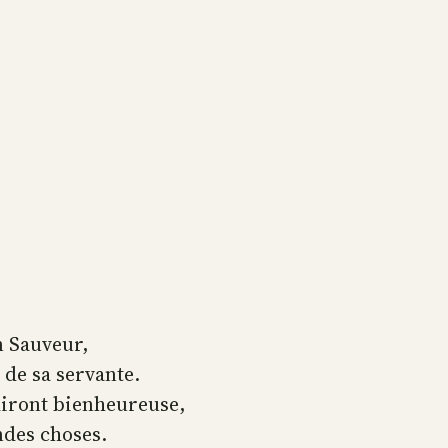
n Sauveur,
 de sa servante.
diront bienheureuse,
ndes choses.