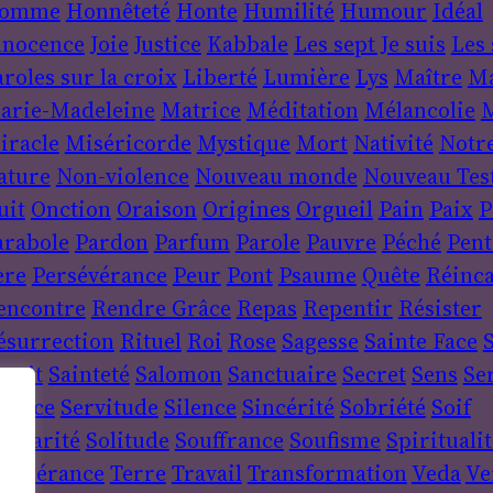
omme
Honnêteté
Honte
Humilité
Humour
Idéal
nnocence
Joie
Justice
Kabbale
Les sept Je suis
Les 
roles sur la croix
Liberté
Lumière
Lys
Maître
Ma
arie-Madeleine
Matrice
Méditation
Mélancolie
M
iracle
Miséricorde
Mystique
Mort
Nativité
Notr
ature
Non-violence
Nouveau monde
Nouveau Tes
uit
Onction
Oraison
Origines
Orgueil
Pain
Paix
P
arabole
Pardon
Parfum
Parole
Pauvre
Péché
Pent
ère
Persévérance
Peur
Pont
Psaume
Quête
Réinca
encontre
Rendre Grâce
Repas
Repentir
Résister
ésurrection
Rituel
Roi
Rose
Sagesse
Sainte Face
S
sprit
Sainteté
Salomon
Sanctuaire
Secret
Sens
Se
ervice
Servitude
Silence
Sincérité
Sobriété
Soif
lidarité
Solitude
Souffrance
Soufisme
Spiritualit
empérance
Terre
Travail
Transformation
Veda
Ve