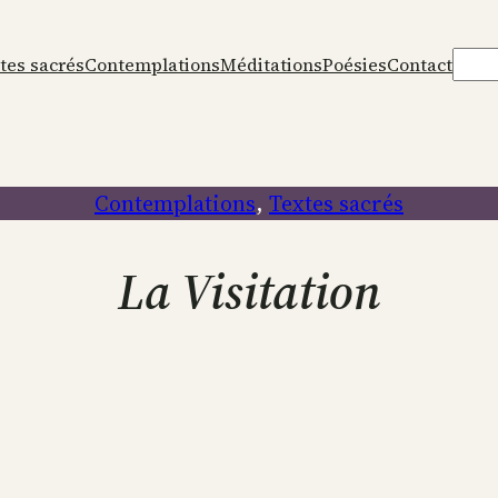
Rech
tes sacrés
Contemplations
Méditations
Poésies
Contact
Contemplations
, 
Textes sacrés
La Visitation