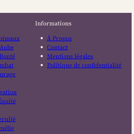
Informations
nimaux
À Propos
Aube
Contact
Bonté
Mentions légales
mbat
Politique de confidentialité
urage
vation
Équité
ernité
mélie