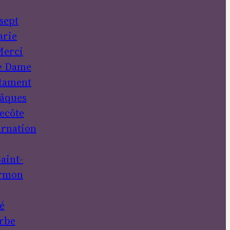
sept
rie
erci
e Dame
tament
âques
ecôte
rnation
aint-
rmon
é
rbe