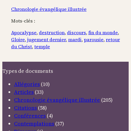
Chronologie évangélique illustrée
Mots-clés :
Apocalypse
, 
destruction
, 
discours
, 
fin du monde
, 
Gloire
, 
jugement dernier
, 
mardi
, 
parousie
, 
retour
du Christ
, 
temple
Types de documents
Allégories
(10)
Articles
(33)
Chronologie évangélique illustrée
(205)
Citations
(58)
Conférences
(4)
Contemplations
(37)