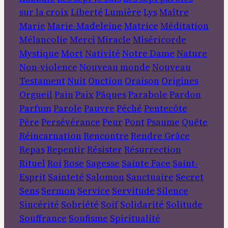
sur la croix
Liberté
Lumière
Lys
Maître
Marie
Marie-Madeleine
Matrice
Méditation
Mélancolie
Merci
Miracle
Miséricorde
Mystique
Mort
Nativité
Notre Dame
Nature
Non-violence
Nouveau monde
Nouveau
Testament
Nuit
Onction
Oraison
Origines
Orgueil
Pain
Paix
Pâques
Parabole
Pardon
Parfum
Parole
Pauvre
Péché
Pentecôte
Père
Persévérance
Peur
Pont
Psaume
Quête
Réincarnation
Rencontre
Rendre Grâce
Repas
Repentir
Résister
Résurrection
Rituel
Roi
Rose
Sagesse
Sainte Face
Saint-
Esprit
Sainteté
Salomon
Sanctuaire
Secret
Sens
Sermon
Service
Servitude
Silence
Sincérité
Sobriété
Soif
Solidarité
Solitude
Souffrance
Soufisme
Spiritualité