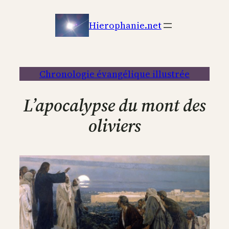
Aller
au
Hierophanie.net
contenu
Chronologie évangélique illustrée
L’apocalypse du mont des
oliviers