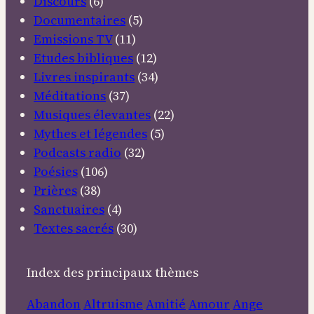
Discours
(6)
Documentaires
(5)
Emissions TV
(11)
Etudes bibliques
(12)
Livres inspirants
(34)
Méditations
(37)
Musiques élevantes
(22)
Mythes et légendes
(5)
Podcasts radio
(32)
Poésies
(106)
Prières
(38)
Sanctuaires
(4)
Textes sacrés
(30)
Index des principaux thèmes
Abandon
Altruisme
Amitié
Amour
Ange