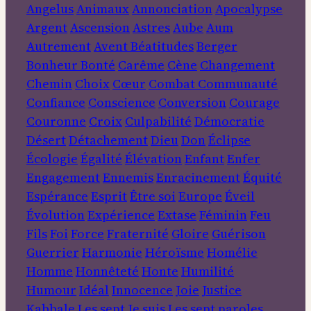
Angelus
Animaux
Annonciation
Apocalypse
Argent
Ascension
Astres
Aube
Aum
Autrement
Avent
Béatitudes
Berger
Bonheur
Bonté
Carême
Cène
Changement
Chemin
Choix
Cœur
Combat
Communauté
Confiance
Conscience
Conversion
Courage
Couronne
Croix
Culpabilité
Démocratie
Désert
Détachement
Dieu
Don
Éclipse
Écologie
Égalité
Élévation
Enfant
Enfer
Engagement
Ennemis
Enracinement
Équité
Espérance
Esprit
Être soi
Europe
Éveil
Évolution
Expérience
Extase
Féminin
Feu
Fils
Foi
Force
Fraternité
Gloire
Guérison
Guerrier
Harmonie
Héroïsme
Homélie
Homme
Honnêteté
Honte
Humilité
Humour
Idéal
Innocence
Joie
Justice
Kabbale
Les sept Je suis
Les sept paroles