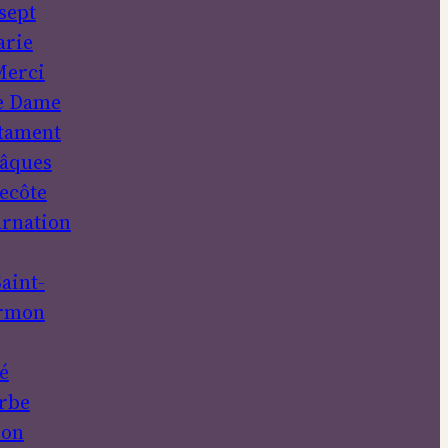
sept
rie
erci
e Dame
tament
âques
ecôte
rnation
aint-
rmon
é
rbe
ion