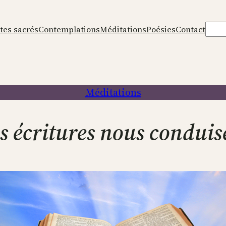
Rech
tes sacrés
Contemplations
Méditations
Poésies
Contact
Méditations
s écritures nous conduis