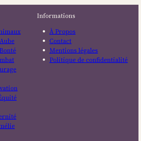
Informations
nimaux
À Propos
Aube
Contact
Bonté
Mentions légales
mbat
Politique de confidentialité
urage
vation
Équité
ernité
mélie