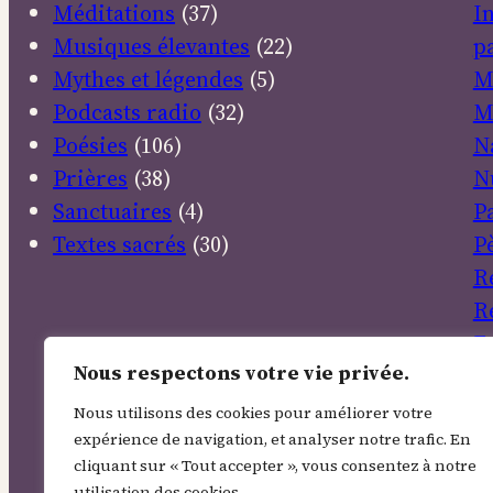
Méditations
(37)
I
Musiques élevantes
(22)
pa
Mythes et légendes
(5)
M
Podcasts radio
(32)
M
Poésies
(106)
N
Prières
(38)
N
Sanctuaires
(4)
P
Textes sacrés
(30)
P
R
R
E
Nous respectons votre vie privée.
S
So
Nous utilisons des cookies pour améliorer votre
T
expérience de navigation, et analyser notre trafic. En
cliquant sur « Tout accepter », vous consentez à notre
V
utilisation des cookies.