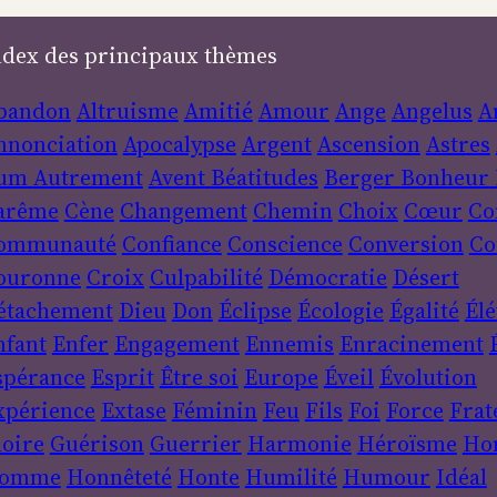
ndex des principaux thèmes
bandon
Altruisme
Amitié
Amour
Ange
Angelus
A
nnonciation
Apocalypse
Argent
Ascension
Astres
um
Autrement
Avent
Béatitudes
Berger
Bonheur
arême
Cène
Changement
Chemin
Choix
Cœur
Co
ommunauté
Confiance
Conscience
Conversion
Co
ouronne
Croix
Culpabilité
Démocratie
Désert
étachement
Dieu
Don
Éclipse
Écologie
Égalité
Élé
nfant
Enfer
Engagement
Ennemis
Enracinement
spérance
Esprit
Être soi
Europe
Éveil
Évolution
xpérience
Extase
Féminin
Feu
Fils
Foi
Force
Frat
loire
Guérison
Guerrier
Harmonie
Héroïsme
Ho
omme
Honnêteté
Honte
Humilité
Humour
Idéal