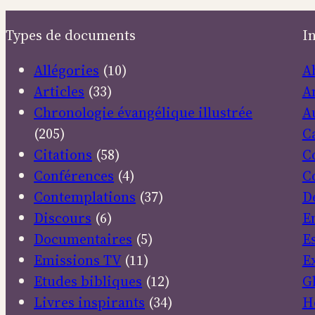
Types de documents
I
Allégories
(10)
A
Articles
(33)
A
Chronologie évangélique illustrée
A
(205)
C
Citations
(58)
C
Conférences
(4)
C
Contemplations
(37)
D
Discours
(6)
E
Documentaires
(5)
E
Emissions TV
(11)
E
Etudes bibliques
(12)
G
Livres inspirants
(34)
H