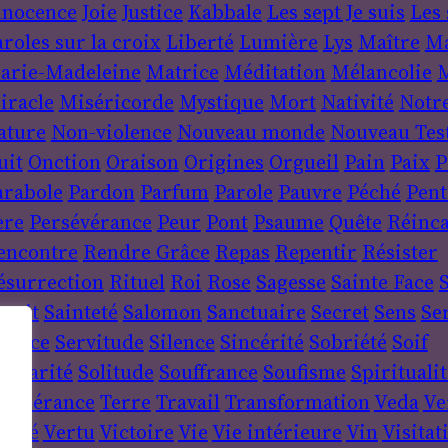
nnocence
Joie
Justice
Kabbale
Les sept Je suis
Les 
roles sur la croix
Liberté
Lumière
Lys
Maître
Ma
arie-Madeleine
Matrice
Méditation
Mélancolie
M
iracle
Miséricorde
Mystique
Mort
Nativité
Notr
ature
Non-violence
Nouveau monde
Nouveau Tes
uit
Onction
Oraison
Origines
Orgueil
Pain
Paix
P
arabole
Pardon
Parfum
Parole
Pauvre
Péché
Pent
ère
Persévérance
Peur
Pont
Psaume
Quête
Réinca
encontre
Rendre Grâce
Repas
Repentir
Résister
ésurrection
Rituel
Roi
Rose
Sagesse
Sainte Face
S
sprit
Sainteté
Salomon
Sanctuaire
Secret
Sens
Se
ervice
Servitude
Silence
Sincérité
Sobriété
Soif
lidarité
Solitude
Souffrance
Soufisme
Spiritualit
empérance
Terre
Travail
Transformation
Veda
Ve
érité
Vertu
Victoire
Vie
Vie intérieure
Vin
Visitat