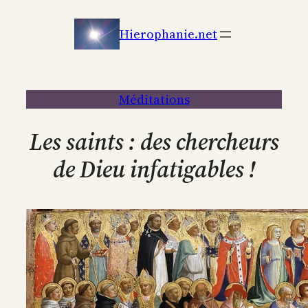
Aller
au
Hierophanie.net
contenu
Méditations
Les saints : des chercheurs
de Dieu infatigables !