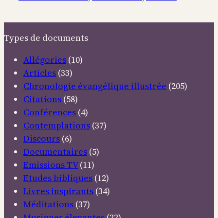
Types de documents
Allégories
(10)
Articles
(33)
Chronologie évangélique illustrée
(205)
Citations
(58)
Conférences
(4)
Contemplations
(37)
Discours
(6)
Documentaires
(5)
Emissions TV
(11)
Etudes bibliques
(12)
Livres inspirants
(34)
Méditations
(37)
Musiques élevantes
(22)