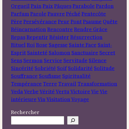
Orgueil
Pain
Paix
Pâques
Parabole
Pardon
Parfum
Parole
Pauvre
Péché
Pentecôte
Père
Persévérance
Peur
Pont
Psaume
Quête
Réincarnation
Rencontre
Rendre Grâce
Repas
Repentir
Résister
Résurrection
Rituel
Roi
Rose
Sagesse
Sainte Face
Saint-
Esprit
Sainteté
Salomon
Sanctuaire
Secret
Sens
Sermon
Service
Servitude
Silence
Sincérité
Sobriété
Soif
Solidarité
Solitude
Souffrance
Soufisme
Spiritualité
Tempérance
Terre
Travail
Transformation
Veda
Verbe
Vérité
Vertu
Victoire
Vie
Vie
intérieure
Vin
Visitation
Voyage
Rechercher