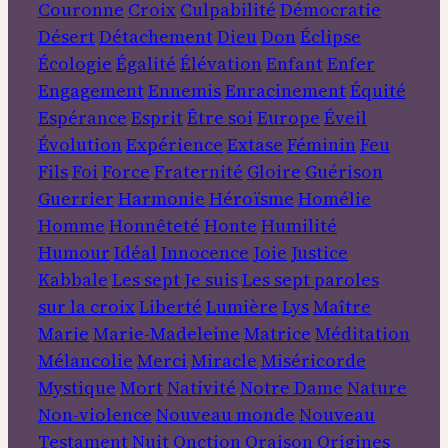
Couronne
Croix
Culpabilité
Démocratie
Désert
Détachement
Dieu
Don
Éclipse
Écologie
Égalité
Élévation
Enfant
Enfer
Engagement
Ennemis
Enracinement
Équité
Espérance
Esprit
Être soi
Europe
Éveil
Évolution
Expérience
Extase
Féminin
Feu
Fils
Foi
Force
Fraternité
Gloire
Guérison
Guerrier
Harmonie
Héroïsme
Homélie
Homme
Honnêteté
Honte
Humilité
Humour
Idéal
Innocence
Joie
Justice
Kabbale
Les sept Je suis
Les sept paroles
sur la croix
Liberté
Lumière
Lys
Maître
Marie
Marie-Madeleine
Matrice
Méditation
Mélancolie
Merci
Miracle
Miséricorde
Mystique
Mort
Nativité
Notre Dame
Nature
Non-violence
Nouveau monde
Nouveau
Testament
Nuit
Onction
Oraison
Origines