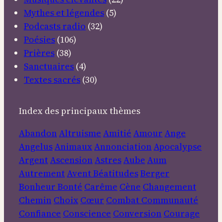
Mythes et légendes
(5)
Podcasts radio
(32)
Poésies
(106)
Prières
(38)
Sanctuaires
(4)
Textes sacrés
(30)
Index des principaux thèmes
Abandon
Altruisme
Amitié
Amour
Ange
Angelus
Animaux
Annonciation
Apocalypse
Argent
Ascension
Astres
Aube
Aum
Autrement
Avent
Béatitudes
Berger
Bonheur
Bonté
Carême
Cène
Changement
Chemin
Choix
Cœur
Combat
Communauté
Confiance
Conscience
Conversion
Courage