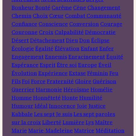
Bonheur
Bonté
Carême
Cène
Changement
Chemin
Choix
Cœur
Combat
Communauté
Confiance
Conscience
Conversion
Courage
Couronne
Croix
Culpabilité
Démocratie
Désert
Détachement
Dieu
Don
Éclipse
Écologie
Égalité
Élévation
Enfant
Enfer
Engagement
Ennemis
Enracinement
Équité
Espérance
Esprit
Être soi
Europe
Éveil
Évolution
Expérience
Extase
Féminin
Feu
Fils
Foi
Force
Fraternité
Gloire
Guérison
Guerrier
Harmonie
Héroïsme
Homélie
Homme
Honnêteté
Honte
Humilité
Humour
Idéal
Innocence
Joie
Justice
Kabbale
Les sept Je suis
Les sept paroles
sur la croix
Liberté
Lumière
Lys
Maître
Marie
Marie-Madeleine
Matrice
Méditation