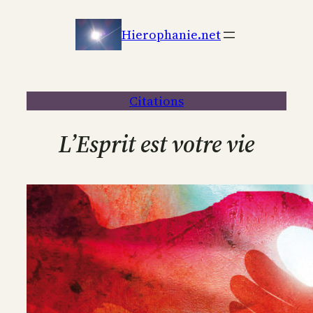
Aller
au
Hierophanie.net
contenu
Citations
L’Esprit est votre vie