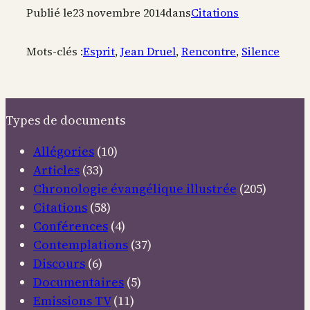
Publié le
23 novembre 2014
dans
Citations
Mots-clés :
Esprit
, 
Jean Druel
, 
Rencontre
, 
Silence
Types de documents
Allégories
(10)
Articles
(33)
Chronologie évangélique illustrée
(205)
Citations
(58)
Conférences
(4)
Contemplations
(37)
Discours
(6)
Documentaires
(5)
Emissions TV
(11)