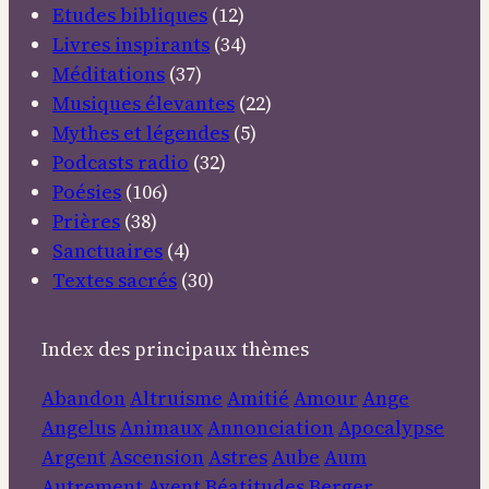
Etudes bibliques
(12)
Livres inspirants
(34)
Méditations
(37)
Musiques élevantes
(22)
Mythes et légendes
(5)
Podcasts radio
(32)
Poésies
(106)
Prières
(38)
Sanctuaires
(4)
Textes sacrés
(30)
Index des principaux thèmes
Abandon
Altruisme
Amitié
Amour
Ange
Angelus
Animaux
Annonciation
Apocalypse
Argent
Ascension
Astres
Aube
Aum
Autrement
Avent
Béatitudes
Berger