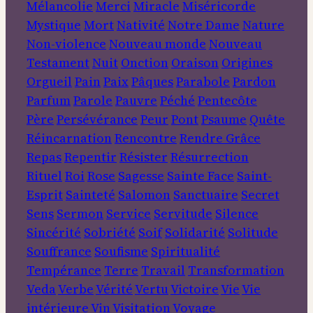
Mélancolie
Merci
Miracle
Miséricorde
Mystique
Mort
Nativité
Notre Dame
Nature
Non-violence
Nouveau monde
Nouveau
Testament
Nuit
Onction
Oraison
Origines
Orgueil
Pain
Paix
Pâques
Parabole
Pardon
Parfum
Parole
Pauvre
Péché
Pentecôte
Père
Persévérance
Peur
Pont
Psaume
Quête
Réincarnation
Rencontre
Rendre Grâce
Repas
Repentir
Résister
Résurrection
Rituel
Roi
Rose
Sagesse
Sainte Face
Saint-
Esprit
Sainteté
Salomon
Sanctuaire
Secret
Sens
Sermon
Service
Servitude
Silence
Sincérité
Sobriété
Soif
Solidarité
Solitude
Souffrance
Soufisme
Spiritualité
Tempérance
Terre
Travail
Transformation
Veda
Verbe
Vérité
Vertu
Victoire
Vie
Vie
intérieure
Vin
Visitation
Voyage