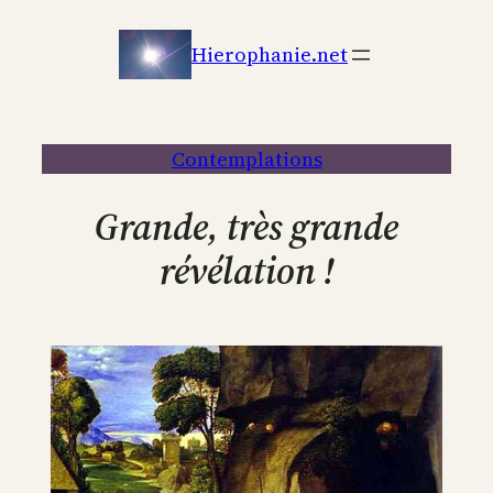
Aller
au
Hierophanie.net
contenu
Contemplations
Grande, très grande
révélation !