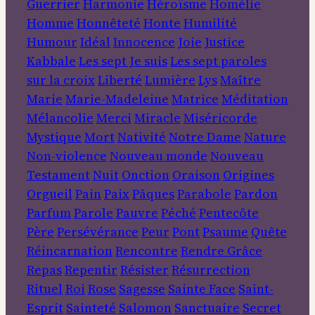
Guerrier
Harmonie
Héroïsme
Homélie
Homme
Honnêteté
Honte
Humilité
Humour
Idéal
Innocence
Joie
Justice
Kabbale
Les sept Je suis
Les sept paroles
sur la croix
Liberté
Lumière
Lys
Maître
Marie
Marie-Madeleine
Matrice
Méditation
Mélancolie
Merci
Miracle
Miséricorde
Mystique
Mort
Nativité
Notre Dame
Nature
Non-violence
Nouveau monde
Nouveau
Testament
Nuit
Onction
Oraison
Origines
Orgueil
Pain
Paix
Pâques
Parabole
Pardon
Parfum
Parole
Pauvre
Péché
Pentecôte
Père
Persévérance
Peur
Pont
Psaume
Quête
Réincarnation
Rencontre
Rendre Grâce
Repas
Repentir
Résister
Résurrection
Rituel
Roi
Rose
Sagesse
Sainte Face
Saint-
Esprit
Sainteté
Salomon
Sanctuaire
Secret