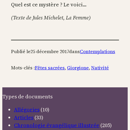
Quel est ce mystère ? Le voici…
(Texte de Jules Michelet, La Femme)
Publié le
25 décembre 2017
dans
Contemplations
Mots-clés :
Fêtes sacrées
, 
Giorgione
, 
Nativité
Types de documents
Allégories
(10)
Articles
(33)
Chronologie évangélique illustrée
(205)