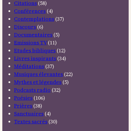
Citations
(58)
Conférences
(4)
Contemplations
(37)
Discours
(6)
Documentaires
(5)
Emissions TV
(11)
Etudes bibliques
(12)
Livres inspirants
(34)
Méditations
(37)
Musiques élevantes
(22)
Mythes et légendes
(5)
Podcasts radio
(32)
Poésies
(106)
Prières
(38)
Sanctuaires
(4)
Textes sacrés
(30)