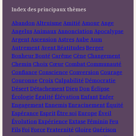
Index des principaux thèmes
Abandon
Altruisme
Amitié
Amour
Ange
Angelus
Animaux
Annonciation
Apocalypse
Argent
Ascension
Astres
Aube
Aum
Autrement
Avent
Béatitudes
Berger
Bonheur
Bonté
Carême
Cène
Changement
Chemin
Choix
Cœur
Combat
Communauté
Confiance
Conscience
Conversion
Courage
Couronne
Croix
Culpabilité
Démocratie
Désert
Détachement
Dieu
Don
Éclipse
Écologie
Égalité
Élévation
Enfant
Enfer
Engagement
Ennemis
Enracinement
Équité
Espérance
Esprit
Être soi
Europe
Éveil
Évolution
Expérience
Extase
Féminin
Feu
Fils
Foi
Force
Fraternité
Gloire
Guérison