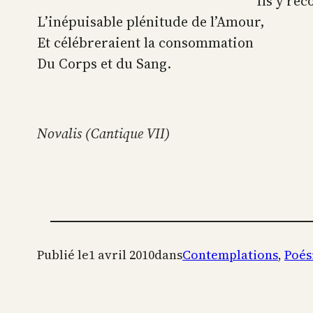
Ils y rec
L’inépuisable plénitude de l’Amour,
Et célébreraient la consommation
Du Corps et du Sang.
Novalis (Cantique VII)
Publié le
1 avril 2010
dans
Contemplations
, 
Poés