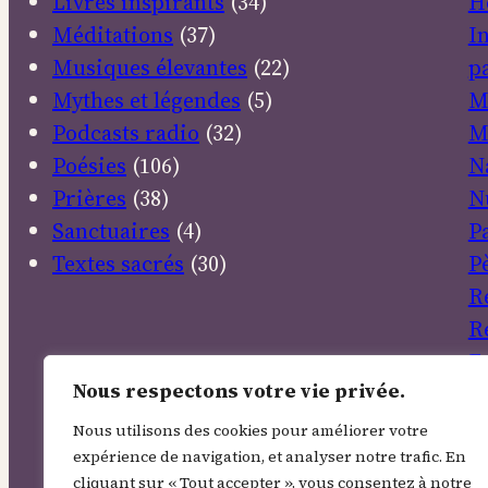
Livres inspirants
(34)
H
Méditations
(37)
I
Musiques élevantes
(22)
pa
Mythes et légendes
(5)
M
Podcasts radio
(32)
M
Poésies
(106)
N
Prières
(38)
N
Sanctuaires
(4)
P
Textes sacrés
(30)
P
R
R
E
Nous respectons votre vie privée.
S
So
Nous utilisons des cookies pour améliorer votre
T
expérience de navigation, et analyser notre trafic. En
cliquant sur « Tout accepter », vous consentez à notre