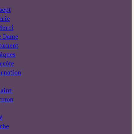
sept
rie
erci
e Dame
tament
âques
ecôte
rnation
aint-
rmon
é
rbe