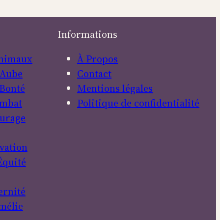
Informations
nimaux
À Propos
Aube
Contact
Bonté
Mentions légales
mbat
Politique de confidentialité
urage
vation
Équité
ernité
mélie