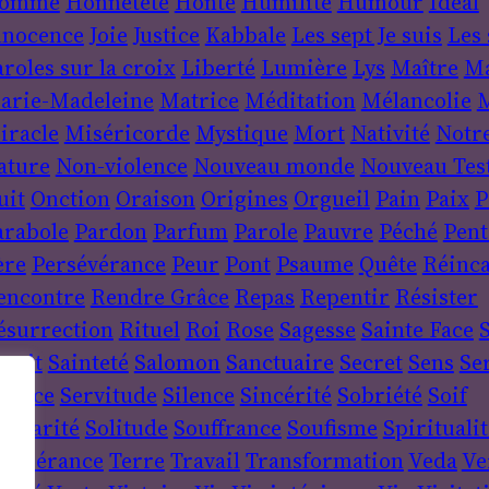
omme
Honnêteté
Honte
Humilité
Humour
Idéal
nnocence
Joie
Justice
Kabbale
Les sept Je suis
Les 
roles sur la croix
Liberté
Lumière
Lys
Maître
Ma
arie-Madeleine
Matrice
Méditation
Mélancolie
M
iracle
Miséricorde
Mystique
Mort
Nativité
Notr
ature
Non-violence
Nouveau monde
Nouveau Tes
uit
Onction
Oraison
Origines
Orgueil
Pain
Paix
P
arabole
Pardon
Parfum
Parole
Pauvre
Péché
Pent
ère
Persévérance
Peur
Pont
Psaume
Quête
Réinca
encontre
Rendre Grâce
Repas
Repentir
Résister
ésurrection
Rituel
Roi
Rose
Sagesse
Sainte Face
S
sprit
Sainteté
Salomon
Sanctuaire
Secret
Sens
Se
ervice
Servitude
Silence
Sincérité
Sobriété
Soif
lidarité
Solitude
Souffrance
Soufisme
Spiritualit
empérance
Terre
Travail
Transformation
Veda
Ve