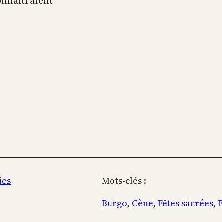
onnaîtraient
ies
Mots-clés :
Burgo
, 
Cène
, 
Fêtes sacrées
, 
F