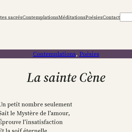
Rech
tes sacrés
Contemplations
Méditations
Poésies
Contact
Contemplations
, 
Poésies
La sainte Cène
Un petit nombre seulement
Sait le Mystère de l’amour,
Éprouve l’insatisfaction
Et la soif éternelle.