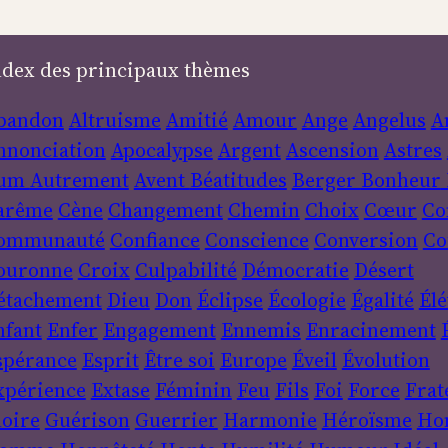
ndex des principaux thèmes
bandon
Altruisme
Amitié
Amour
Ange
Angelus
A
nnonciation
Apocalypse
Argent
Ascension
Astres
um
Autrement
Avent
Béatitudes
Berger
Bonheur
arême
Cène
Changement
Chemin
Choix
Cœur
Co
ommunauté
Confiance
Conscience
Conversion
Co
ouronne
Croix
Culpabilité
Démocratie
Désert
étachement
Dieu
Don
Éclipse
Écologie
Égalité
Élé
nfant
Enfer
Engagement
Ennemis
Enracinement
spérance
Esprit
Être soi
Europe
Éveil
Évolution
xpérience
Extase
Féminin
Feu
Fils
Foi
Force
Frat
loire
Guérison
Guerrier
Harmonie
Héroïsme
Ho