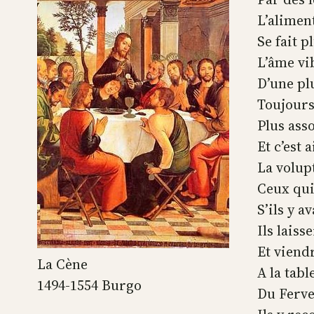
L’alimen
Se fait p
L’âme vi
D’une pl
Toujours
Plus asso
Et c’est 
La volup
Ceux qui
S’ils y a
Ils laiss
Et viend
La Cène
A la tabl
1494-1554 Burgo
Du Ferve