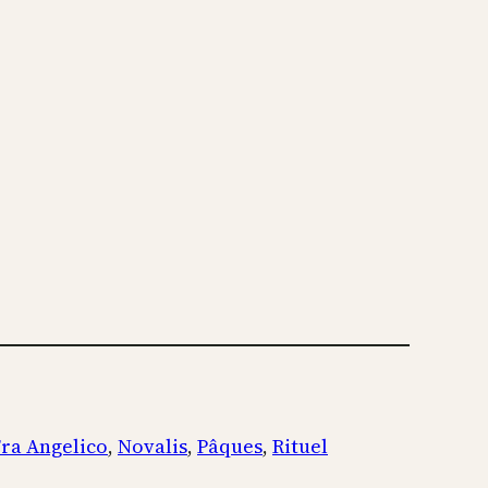
ra Angelico
, 
Novalis
, 
Pâques
, 
Rituel