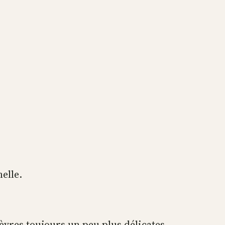
elle.
lèvres toujours un peu plus délicates,