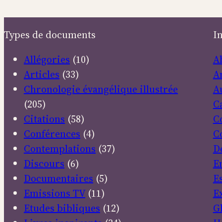
Types de documents
I
Allégories
(10)
A
Articles
(33)
A
Chronologie évangélique illustrée
A
(205)
C
Citations
(58)
C
Conférences
(4)
C
Contemplations
(37)
D
Discours
(6)
E
Documentaires
(5)
E
Emissions TV
(11)
E
Etudes bibliques
(12)
G