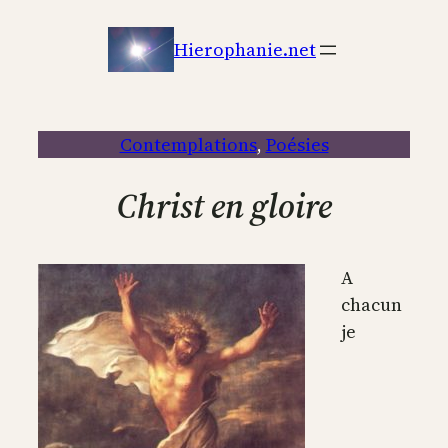
Aller
au
Hierophanie.net
contenu
Contemplations
, 
Poésies
Christ en gloire
A
chacun
je