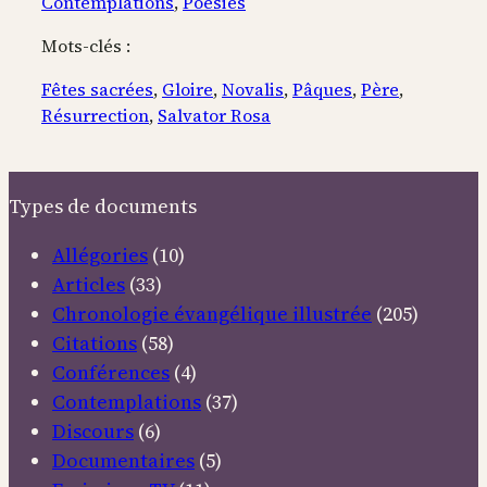
Contemplations
, 
Poésies
Mots-clés :
Fêtes sacrées
, 
Gloire
, 
Novalis
, 
Pâques
, 
Père
, 
Résurrection
, 
Salvator Rosa
Types de documents
Allégories
(10)
Articles
(33)
Chronologie évangélique illustrée
(205)
Citations
(58)
Conférences
(4)
Contemplations
(37)
Discours
(6)
Documentaires
(5)