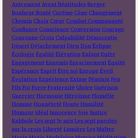
Autrement
Avent
Béatitudes
Berger
Bonheur
Bonté
Carême
Cène
Changement
Chemin
Choix
Cœur
Combat
Communauté
Confiance
Conscience
Conversion
Courage
Couronne
Croix
Culpabilité
Démocratie
Désert
Détachement
Dieu
Don
Éclipse
Écologie
Égalité
Élévation
Enfant
Enfer
Engagement
Ennemis
Enracinement
Équité
Espérance
Esprit
Être soi
Europe
Éveil
Évolution
Expérience
Extase
Féminin
Feu
Fils
Foi
Force
Fraternité
Gloire
Guérison
Guerrier
Harmonie
Héroïsme
Homélie
Homme
Honnêteté
Honte
Humilité
Humour
Idéal
Innocence
Joie
Justice
Kabbale
Les sept Je suis
Les sept paroles
sur la croix
Liberté
Lumière
Lys
Maître
Marie
Marie-Madeleine
Matrice
Méditation