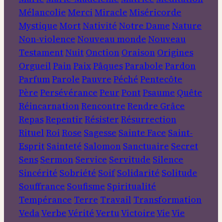
Mélancolie
Merci
Miracle
Miséricorde
Mystique
Mort
Nativité
Notre Dame
Nature
Non-violence
Nouveau monde
Nouveau
Testament
Nuit
Onction
Oraison
Origines
Orgueil
Pain
Paix
Pâques
Parabole
Pardon
Parfum
Parole
Pauvre
Péché
Pentecôte
Père
Persévérance
Peur
Pont
Psaume
Quête
Réincarnation
Rencontre
Rendre Grâce
Repas
Repentir
Résister
Résurrection
Rituel
Roi
Rose
Sagesse
Sainte Face
Saint-
Esprit
Sainteté
Salomon
Sanctuaire
Secret
Sens
Sermon
Service
Servitude
Silence
Sincérité
Sobriété
Soif
Solidarité
Solitude
Souffrance
Soufisme
Spiritualité
Tempérance
Terre
Travail
Transformation
Veda
Verbe
Vérité
Vertu
Victoire
Vie
Vie