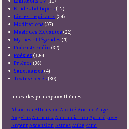
Emissions TV
(11)
Etudes bibliques
(12)
Livres inspirants
(34)
Méditations
(37)
Musiques élevantes
(22)
Mythes et légendes
(5)
Podcasts radio
(32)
Poésies
(106)
Prières
(38)
Sanctuaires
(4)
Textes sacrés
(30)
Index des principaux thèmes
Abandon
Altruisme
Amitié
Amour
Ange
Angelus
Animaux
Annonciation
Apocalypse
Argent
Ascension
Astres
Aube
Aum