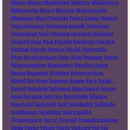
Marie
Marie-Madeleine
Matrice
Méditation
Mélancolie
Merci
Miracle
Miséricorde
Mystique
Mort
Nativité
Notre Dame
Nature
Non-violence
Nouveau monde
Nouveau
Testament
Nuit
Onction
Oraison
Origines
Orgueil
Pain
Paix
Pâques
Parabole
Pardon
Parfum
Parole
Pauvre
Péché
Pentecôte
Père
Persévérance
Peur
Pont
Psaume
Quête
Réincarnation
Rencontre
Rendre Grâce
Repas
Repentir
Résister
Résurrection
Rituel
Roi
Rose
Sagesse
Sainte Face
Saint-
Esprit
Sainteté
Salomon
Sanctuaire
Secret
Sens
Sermon
Service
Servitude
Silence
Sincérité
Sobriété
Soif
Solidarité
Solitude
Souffrance
Soufisme
Spiritualité
Tempérance
Terre
Travail
Transformation
Veda
Verbe
Vérité
Vertu
Victoire
Vie
Vie