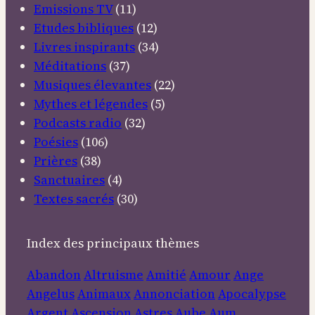
Emissions TV
(11)
Etudes bibliques
(12)
Livres inspirants
(34)
Méditations
(37)
Musiques élevantes
(22)
Mythes et légendes
(5)
Podcasts radio
(32)
Poésies
(106)
Prières
(38)
Sanctuaires
(4)
Textes sacrés
(30)
Index des principaux thèmes
Abandon
Altruisme
Amitié
Amour
Ange
Angelus
Animaux
Annonciation
Apocalypse
Argent
Ascension
Astres
Aube
Aum