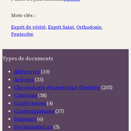
Mots-clés :
Esprit de vérité
, 
Esprit Saint
, 
Orthodoxie
, 
Pentecôte
Types de documents
Allégories
(10)
Articles
(33)
Chronologie évangélique illustrée
(205)
Citations
(58)
Conférences
(4)
Contemplations
(37)
Discours
(6)
Documentaires
(5)