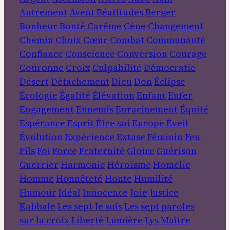
Autrement
Avent
Béatitudes
Berger
Bonheur
Bonté
Carême
Cène
Changement
Chemin
Choix
Cœur
Combat
Communauté
Confiance
Conscience
Conversion
Courage
Couronne
Croix
Culpabilité
Démocratie
Désert
Détachement
Dieu
Don
Éclipse
Écologie
Égalité
Élévation
Enfant
Enfer
Engagement
Ennemis
Enracinement
Équité
Espérance
Esprit
Être soi
Europe
Éveil
Évolution
Expérience
Extase
Féminin
Feu
Fils
Foi
Force
Fraternité
Gloire
Guérison
Guerrier
Harmonie
Héroïsme
Homélie
Homme
Honnêteté
Honte
Humilité
Humour
Idéal
Innocence
Joie
Justice
Kabbale
Les sept Je suis
Les sept paroles
sur la croix
Liberté
Lumière
Lys
Maître