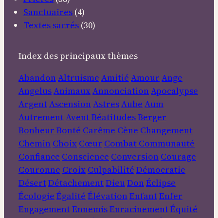
Sanctuaires
(4)
Textes sacrés
(30)
Index des principaux thèmes
Abandon
Altruisme
Amitié
Amour
Ange
Angelus
Animaux
Annonciation
Apocalypse
Argent
Ascension
Astres
Aube
Aum
Autrement
Avent
Béatitudes
Berger
Bonheur
Bonté
Carême
Cène
Changement
Chemin
Choix
Cœur
Combat
Communauté
Confiance
Conscience
Conversion
Courage
Couronne
Croix
Culpabilité
Démocratie
Désert
Détachement
Dieu
Don
Éclipse
Écologie
Égalité
Élévation
Enfant
Enfer
Engagement
Ennemis
Enracinement
Équité