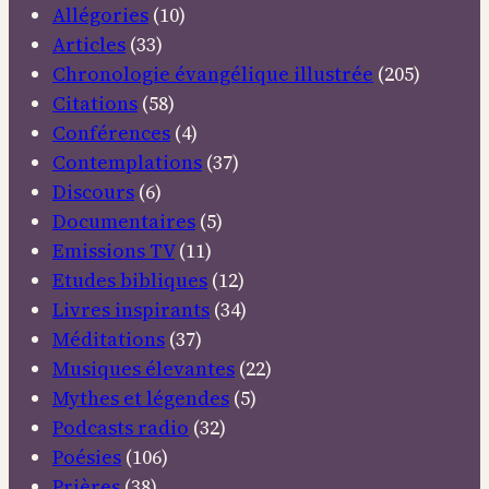
Allégories
(10)
Articles
(33)
Chronologie évangélique illustrée
(205)
Citations
(58)
Conférences
(4)
Contemplations
(37)
Discours
(6)
Documentaires
(5)
Emissions TV
(11)
Etudes bibliques
(12)
Livres inspirants
(34)
Méditations
(37)
Musiques élevantes
(22)
Mythes et légendes
(5)
Podcasts radio
(32)
Poésies
(106)
Prières
(38)