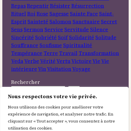
Repas
Repentir
Résister
Résurrection
Rituel
Roi
Rose
Sagesse
Sainte Face
Saint-
Esprit
Sainteté
Salomon
Sanctuaire
Secret
Sens
Sermon
Service
Servitude
Silence
Sincérité
Sobriété
Soif
Solidarité
Solitude
Souffrance
Soufisme
Spiritualité
Tempérance
Terre
Travail
Transformation
Veda
Verbe
Vérité
Vertu
Victoire
Vie
Vie
intérieure
Vin
Visitation
Voyage
Rechercher
Nous respectons votre vie privée.
Informations
Nous utilisons des cookies pour améliorer votre
expérience de navigation, et analyser notre trafic. En
À Propos
cliquant sur « Tout accepter », vous consentez à notre
Contact
utilisation des cookies.