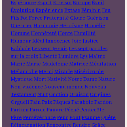
Espérance
Esprit
Être soi
Europe
Éveil
Évolution
Expérience
Extase
Féminin
Feu
Fils
Foi
Force
Fraternité
Gloire
Guérison
Guerrier
Harmonie
Héroïsme
Homélie
Homme
Honnêteté
Honte
Humilité
Humour
Idéal
Innocence
Joie
Justice
Kabbale
Les sept Je suis
Les sept paroles
sur la croix
Liberté
Lumière
Lys
Maître
Marie
Marie-Madeleine
Matrice
Méditation
Mélancolie
Merci
Miracle
Miséricorde
Mystique
Mort
Nativité
Notre Dame
Nature
Non-violence
Nouveau monde
Nouveau
Testament
Nuit
Onction
Oraison
Origines
Orgueil
Pain
Paix
Pâques
Parabole
Pardon
Parfum
Parole
Pauvre
Péché
Pentecôte
Père
Persévérance
Peur
Pont
Psaume
Quête
Réincarnation
Rencontre
Rendre Grâce