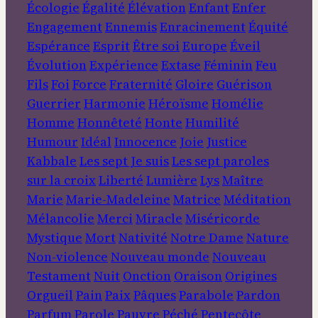
Écologie
Égalité
Élévation
Enfant
Enfer
Engagement
Ennemis
Enracinement
Équité
Espérance
Esprit
Être soi
Europe
Éveil
Évolution
Expérience
Extase
Féminin
Feu
Fils
Foi
Force
Fraternité
Gloire
Guérison
Guerrier
Harmonie
Héroïsme
Homélie
Homme
Honnêteté
Honte
Humilité
Humour
Idéal
Innocence
Joie
Justice
Kabbale
Les sept Je suis
Les sept paroles
sur la croix
Liberté
Lumière
Lys
Maître
Marie
Marie-Madeleine
Matrice
Méditation
Mélancolie
Merci
Miracle
Miséricorde
Mystique
Mort
Nativité
Notre Dame
Nature
Non-violence
Nouveau monde
Nouveau
Testament
Nuit
Onction
Oraison
Origines
Orgueil
Pain
Paix
Pâques
Parabole
Pardon
Parfum
Parole
Pauvre
Péché
Pentecôte