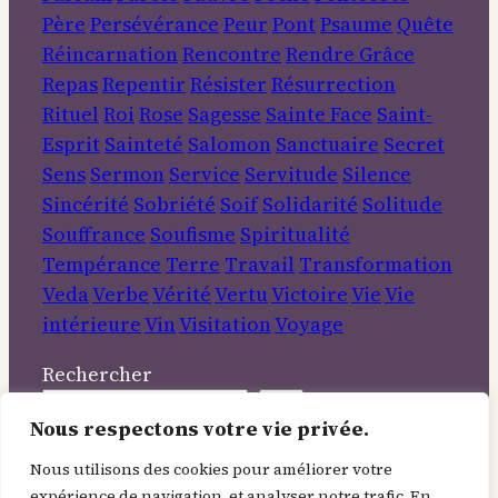
Père
Persévérance
Peur
Pont
Psaume
Quête
Réincarnation
Rencontre
Rendre Grâce
Repas
Repentir
Résister
Résurrection
Rituel
Roi
Rose
Sagesse
Sainte Face
Saint-
Esprit
Sainteté
Salomon
Sanctuaire
Secret
Sens
Sermon
Service
Servitude
Silence
Sincérité
Sobriété
Soif
Solidarité
Solitude
Souffrance
Soufisme
Spiritualité
Tempérance
Terre
Travail
Transformation
Veda
Verbe
Vérité
Vertu
Victoire
Vie
Vie
intérieure
Vin
Visitation
Voyage
Rechercher
Nous respectons votre vie privée.
Informations
Nous utilisons des cookies pour améliorer votre
expérience de navigation, et analyser notre trafic. En