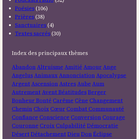
Poésies
(106)
Prières
(38)
Sanctuaires
(4)
Textes sacrés
(30)
Index des principaux thèmes
Abandon
Altruisme
Amitié
Amour
Ange
Angelus
Animaux
Annonciation
Apocalypse
Argent
Ascension
Astres
Aube
Aum
Autrement
Avent
Béatitudes
Berger
Bonheur
Bonté
Carême
Cène
Changement
Chemin
Choix
Cœur
Combat
Communauté
Confiance
Conscience
Conversion
Courage
Couronne
Croix
Culpabilité
Démocratie
Désert
Détachement
Dieu
Don
Éclipse