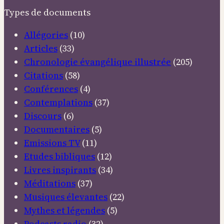
Types de documents
Allégories
(10)
Articles
(33)
Chronologie évangélique illustrée
(205)
Citations
(58)
Conférences
(4)
Contemplations
(37)
Discours
(6)
Documentaires
(5)
Emissions TV
(11)
Etudes bibliques
(12)
Livres inspirants
(34)
Méditations
(37)
Musiques élevantes
(22)
Mythes et légendes
(5)
Podcasts radio
(32)