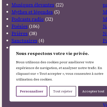
Musiques élevantes
(22)
pa
Mythes et légendes
(5)
M
Podcasts radio
(32)
M
Poésies
(106)
N
Prières
(38)
N
Sanctuaires
(4)
P
Textes sacrés
(30)
P
Nous respectons votre vie privée.
R
R
Nous utilisons des cookies pour améliorer votre
expérience de navigation, et analyser notre trafic. En
E
cliquant sur « Tout accepter », vous consentez à notre
S
utilisation des cookies.
So
T
Personnaliser
Tout rejeter
Accepter tout
V
V