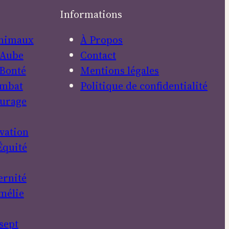
Informations
nimaux
À Propos
Aube
Contact
Bonté
Mentions légales
mbat
Politique de confidentialité
urage
vation
Équité
ernité
mélie
sept