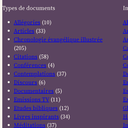
Types de documents
I
Allégories
(10)
A
Articles
(33)
A
Chronologie évangélique illustrée
A
(205)
C
Citations
(58)
C
Conférences
(4)
C
Contemplations
(37)
D
Discours
(6)
E
Documentaires
(5)
E
Emissions TV
(11)
E
Etudes bibliques
(12)
G
Livres inspirants
(34)
H
Méditations
(37)
I