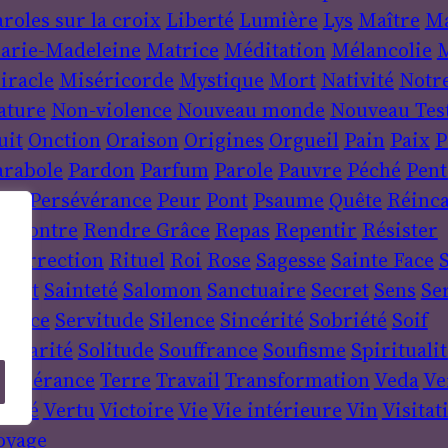
roles sur la croix
Liberté
Lumière
Lys
Maître
Ma
arie-Madeleine
Matrice
Méditation
Mélancolie
M
iracle
Miséricorde
Mystique
Mort
Nativité
Notr
ature
Non-violence
Nouveau monde
Nouveau Tes
uit
Onction
Oraison
Origines
Orgueil
Pain
Paix
P
arabole
Pardon
Parfum
Parole
Pauvre
Péché
Pent
ère
Persévérance
Peur
Pont
Psaume
Quête
Réinca
encontre
Rendre Grâce
Repas
Repentir
Résister
ésurrection
Rituel
Roi
Rose
Sagesse
Sainte Face
S
sprit
Sainteté
Salomon
Sanctuaire
Secret
Sens
Se
ervice
Servitude
Silence
Sincérité
Sobriété
Soif
lidarité
Solitude
Souffrance
Soufisme
Spiritualit
empérance
Terre
Travail
Transformation
Veda
Ve
érité
Vertu
Victoire
Vie
Vie intérieure
Vin
Visitat
oyage