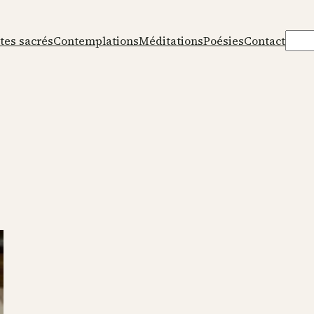
Rech
tes sacrés
Contemplations
Méditations
Poésies
Contact