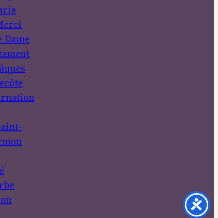
rie
erci
e Dame
tament
âques
ecôte
rnation
aint-
rmon
é
rbe
ion