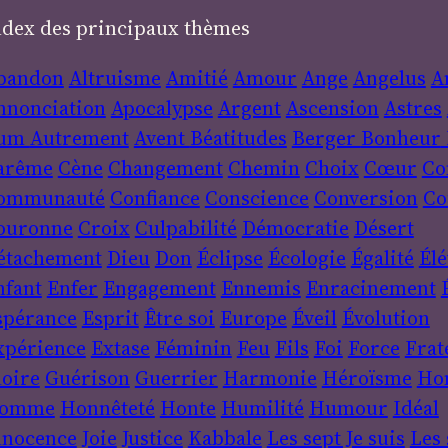
ndex des principaux thèmes
bandon
Altruisme
Amitié
Amour
Ange
Angelus
A
nnonciation
Apocalypse
Argent
Ascension
Astres
um
Autrement
Avent
Béatitudes
Berger
Bonheur
arême
Cène
Changement
Chemin
Choix
Cœur
Co
ommunauté
Confiance
Conscience
Conversion
Co
ouronne
Croix
Culpabilité
Démocratie
Désert
étachement
Dieu
Don
Éclipse
Écologie
Égalité
Élé
nfant
Enfer
Engagement
Ennemis
Enracinement
spérance
Esprit
Être soi
Europe
Éveil
Évolution
xpérience
Extase
Féminin
Feu
Fils
Foi
Force
Frat
loire
Guérison
Guerrier
Harmonie
Héroïsme
Ho
omme
Honnêteté
Honte
Humilité
Humour
Idéal
nnocence
Joie
Justice
Kabbale
Les sept Je suis
Les 