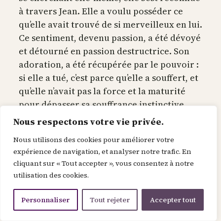
à travers Jean. Elle a voulu posséder ce
qu’elle avait trouvé de si merveilleux en lui.
Ce sentiment, devenu passion, a été dévoyé
et détourné en passion destructrice. Son
adoration, a été récupérée par le pouvoir :
si elle a tué, c’est parce qu’elle a souffert, et
qu’elle n’avait pas la force et la maturité
pour dépasser sa souffrance instinctive.
Il semble pourtant qu’au départ elle ait eu
Nous respectons votre vie privée.
un sentiment pur, mais déconnecté de la
Nous utilisons des cookies pour améliorer votre
raison. Comme si son niveau de conscience
expérience de navigation, et analyser notre trafic. En
était infra-humaine, ce qui l’a faite agir de
cliquant sur « Tout accepter », vous consentez à notre
manière totalement irresponsable,
utilisation des cookies.
notamment pendant sa danse, tel un
zombie hypnotisé, dirigé par ses désirs
Personnaliser
Tout rejeter
Accepter tout
instinctifs.