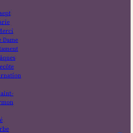
sept
rie
erci
e Dame
tament
âques
ecôte
rnation
aint-
rmon
é
rbe