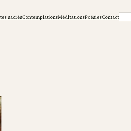
Rech
tes sacrés
Contemplations
Méditations
Poésies
Contact