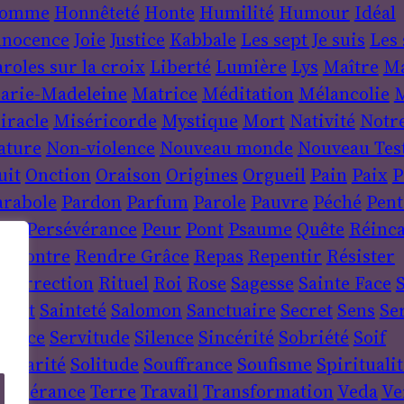
omme
Honnêteté
Honte
Humilité
Humour
Idéal
nnocence
Joie
Justice
Kabbale
Les sept Je suis
Les 
roles sur la croix
Liberté
Lumière
Lys
Maître
Ma
arie-Madeleine
Matrice
Méditation
Mélancolie
M
iracle
Miséricorde
Mystique
Mort
Nativité
Notr
ature
Non-violence
Nouveau monde
Nouveau Tes
uit
Onction
Oraison
Origines
Orgueil
Pain
Paix
P
arabole
Pardon
Parfum
Parole
Pauvre
Péché
Pent
ère
Persévérance
Peur
Pont
Psaume
Quête
Réinca
encontre
Rendre Grâce
Repas
Repentir
Résister
ésurrection
Rituel
Roi
Rose
Sagesse
Sainte Face
S
sprit
Sainteté
Salomon
Sanctuaire
Secret
Sens
Se
ervice
Servitude
Silence
Sincérité
Sobriété
Soif
lidarité
Solitude
Souffrance
Soufisme
Spiritualit
empérance
Terre
Travail
Transformation
Veda
Ve