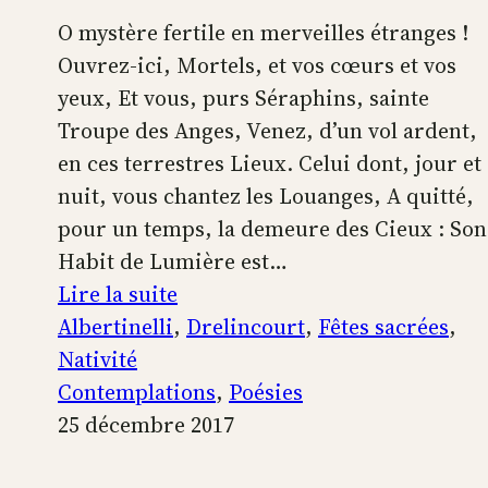
O mystère fertile en merveilles étranges !
Ouvrez-ici, Mortels, et vos cœurs et vos
yeux, Et vous, purs Séraphins, sainte
Troupe des Anges, Venez, d’un vol ardent,
en ces terrestres Lieux. Celui dont, jour et
nuit, vous chantez les Louanges, A quitté,
pour un temps, la demeure des Cieux : Son
Habit de Lumière est…
:
Lire la suite
Sur
Albertinelli
, 
Drelincourt
, 
Fêtes sacrées
, 
la
Nativité
naissance
Contemplations
, 
Poésies
de
25 décembre 2017
Jésus