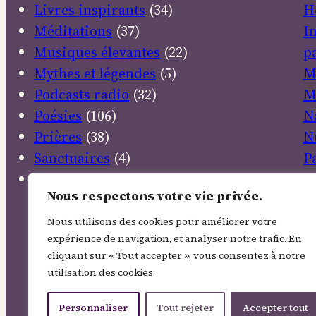
Livres inspirants
(34)
H
Méditations
(37)
I
Musiques élevantes
(22)
pa
Mythes et légendes
(5)
M
Podcasts radio
(32)
M
Poésies
(106)
N
Prières
(38)
N
Sanctuaires
(4)
P
Textes sacrés
(30)
P
Nous respectons votre vie privée.
R
R
Nous utilisons des cookies pour améliorer votre
expérience de navigation, et analyser notre trafic. En
E
cliquant sur « Tout accepter », vous consentez à notre
S
utilisation des cookies.
So
T
Personnaliser
Tout rejeter
Accepter tout