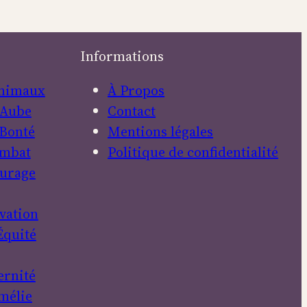
Informations
nimaux
À Propos
Aube
Contact
Bonté
Mentions légales
mbat
Politique de confidentialité
urage
vation
Équité
ernité
mélie