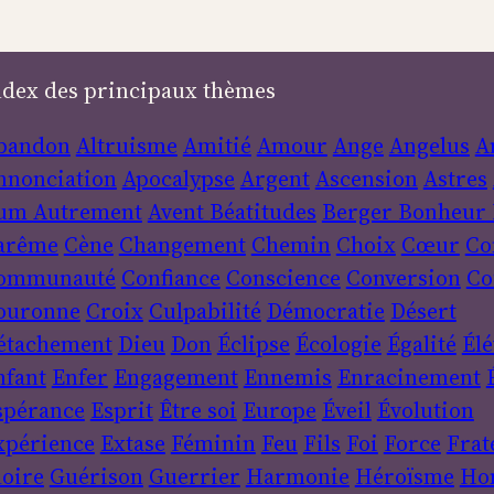
ndex des principaux thèmes
bandon
Altruisme
Amitié
Amour
Ange
Angelus
A
nnonciation
Apocalypse
Argent
Ascension
Astres
um
Autrement
Avent
Béatitudes
Berger
Bonheur
arême
Cène
Changement
Chemin
Choix
Cœur
Co
ommunauté
Confiance
Conscience
Conversion
Co
ouronne
Croix
Culpabilité
Démocratie
Désert
étachement
Dieu
Don
Éclipse
Écologie
Égalité
Élé
nfant
Enfer
Engagement
Ennemis
Enracinement
spérance
Esprit
Être soi
Europe
Éveil
Évolution
xpérience
Extase
Féminin
Feu
Fils
Foi
Force
Frat
loire
Guérison
Guerrier
Harmonie
Héroïsme
Ho