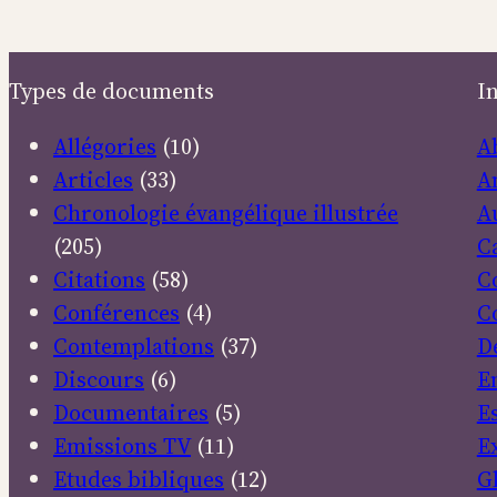
Types de documents
I
Allégories
(10)
A
Articles
(33)
A
Chronologie évangélique illustrée
A
(205)
C
Citations
(58)
C
Conférences
(4)
C
Contemplations
(37)
D
Discours
(6)
E
Documentaires
(5)
E
Emissions TV
(11)
E
Etudes bibliques
(12)
G