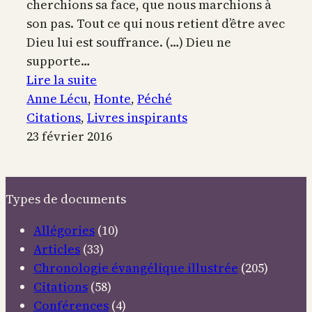
cherchions sa face, que nous marchions à
son pas. Tout ce qui nous retient d’être avec
Dieu lui est souffrance. (…) Dieu ne
supporte…
:
Lire la suite
Le
Anne Lécu
, 
Honte
, 
Péché
péché
Citations
, 
Livres inspirants
n’intéresse
23 février 2016
pas
Dieu
Types de documents
Allégories
(10)
Articles
(33)
Chronologie évangélique illustrée
(205)
Citations
(58)
Conférences
(4)