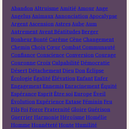
Abandon
Altruisme
Amitié
Amour
Ange
Angelus
Animaux
Annonciation
Apocalypse
Argent
Ascension
Astres
Aube
Aum
Autrement
Avent
Béatitudes
Berger
Bonheur
Bonté
Carême
Cène
Changement
Chemin
Choix
Cœur
Combat
Communauté
Confiance
Conscience
Conversion
Courage
Couronne
Croix
Culpabilité
Démocratie
Désert
Détachement
Dieu
Don
Éclipse
Écologie
Égalité
Élévation
Enfant
Enfer
Engagement
Ennemis
Enracinement
Équité
Espérance
Esprit
Être soi
Europe
Éveil
Évolution
Expérience
Extase
Féminin
Feu
Fils
Foi
Force
Fraternité
Gloire
Guérison
Guerrier
Harmonie
Héroïsme
Homélie
Homme
Honnêteté
Honte
Humilité