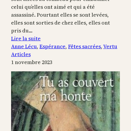
celui qu’elles ont aimé et qui a été
assassiné. Pourtant elles se sont levées,
elles sont sorties de chez elles, elles ont
pris du…
:
Lire la suite
La
Anne Lécu
, 
Espérance
, 
Fêtes sacrées
, 
Vertu
sainteté
Articles
de
1 novembre 2023
Dieu,
c’est
sa
générosité