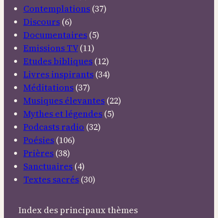
Contemplations
(37)
Discours
(6)
Documentaires
(5)
Emissions TV
(11)
Etudes bibliques
(12)
Livres inspirants
(34)
Méditations
(37)
Musiques élevantes
(22)
Mythes et légendes
(5)
Podcasts radio
(32)
Poésies
(106)
Prières
(38)
Sanctuaires
(4)
Textes sacrés
(30)
Index des principaux thèmes