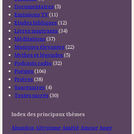
Documentaires
(5)
Emissions TV
(11)
Etudes bibliques
(12)
Livres inspirants
(34)
Méditations
(37)
Musiques élevantes
(22)
Mythes et légendes
(5)
Podcasts radio
(32)
Poésies
(106)
Prières
(38)
Sanctuaires
(4)
Textes sacrés
(30)
Index des principaux thèmes
Abandon
Altruisme
Amitié
Amour
Ange