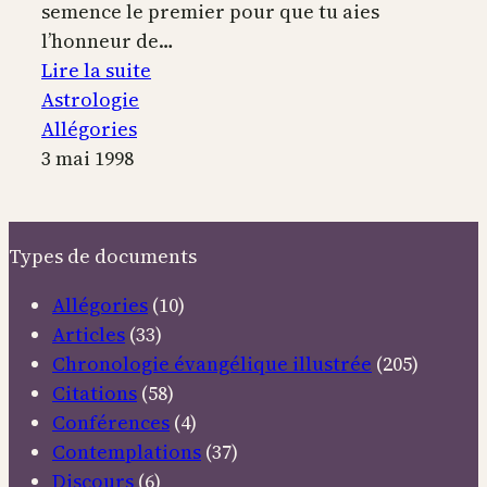
semence le premier pour que tu aies
l’honneur de…
:
Lire la suite
Allégorie
Astrologie
astrologique
Allégories
3 mai 1998
Types de documents
Allégories
(10)
Articles
(33)
Chronologie évangélique illustrée
(205)
Citations
(58)
Conférences
(4)
Contemplations
(37)
Discours
(6)