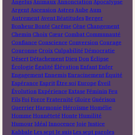
Angelus
Animaux
Annonciation
Apocalypse
Argent
Ascension
Astres
Aube
Aum
Autrement
Avent
Béatitudes
Berger
Bonheur
Bonté
Carême
Cène
Changement
Chemin
Choix
Cœur
Combat
Communauté
Confiance
Conscience
Conversion
Courage
Couronne
Croix
Culpabilité
Démocratie
Désert
Détachement
Dieu
Don
Éclipse
Écologie
Égalité
Élévation
Enfant
Enfer
Engagement
Ennemis
Enracinement
Équité
Espérance
Esprit
Être soi
Europe
Éveil
Évolution
Expérience
Extase
Féminin
Feu
Fils
Foi
Force
Fraternité
Gloire
Guérison
Guerrier
Harmonie
Héroïsme
Homélie
Homme
Honnêteté
Honte
Humilité
Humour
Idéal
Innocence
Joie
Justice
Kabbale
Les sept Je suis
Les sept paroles