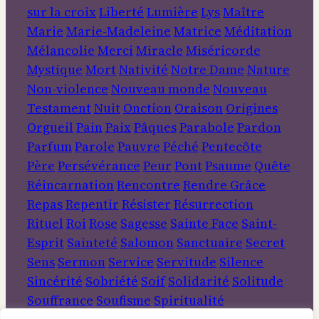
sur la croix
Liberté
Lumière
Lys
Maître
Marie
Marie-Madeleine
Matrice
Méditation
Mélancolie
Merci
Miracle
Miséricorde
Mystique
Mort
Nativité
Notre Dame
Nature
Non-violence
Nouveau monde
Nouveau
Testament
Nuit
Onction
Oraison
Origines
Orgueil
Pain
Paix
Pâques
Parabole
Pardon
Parfum
Parole
Pauvre
Péché
Pentecôte
Père
Persévérance
Peur
Pont
Psaume
Quête
Réincarnation
Rencontre
Rendre Grâce
Repas
Repentir
Résister
Résurrection
Rituel
Roi
Rose
Sagesse
Sainte Face
Saint-
Esprit
Sainteté
Salomon
Sanctuaire
Secret
Sens
Sermon
Service
Servitude
Silence
Sincérité
Sobriété
Soif
Solidarité
Solitude
Souffrance
Soufisme
Spiritualité