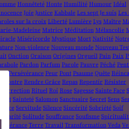
omme
Honnêteté
Honte
Humilité
Humour
Idéal
nnocence
Joie
Justice
Kabbale
Les sept Je suis
Les 
roles sur la croix
Liberté
Lumière
Lys
Maître
Ma
arie-Madeleine
Matrice
Méditation
Mélancolie
M
iracle
Miséricorde
Mystique
Mort
Nativité
Notr
ature
Non-violence
Nouveau monde
Nouveau Tes
uit
Onction
Oraison
Origines
Orgueil
Pain
Paix
P
arabole
Pardon
Parfum
Parole
Pauvre
Péché
Pent
ère
Persévérance
Peur
Pont
Psaume
Quête
Réinca
encontre
Rendre Grâce
Repas
Repentir
Résister
ésurrection
Rituel
Roi
Rose
Sagesse
Sainte Face
S
sprit
Sainteté
Salomon
Sanctuaire
Secret
Sens
Se
ervice
Servitude
Silence
Sincérité
Sobriété
Soif
lidarité
Solitude
Souffrance
Soufisme
Spiritualit
empérance
Terre
Travail
Transformation
Veda
Ve