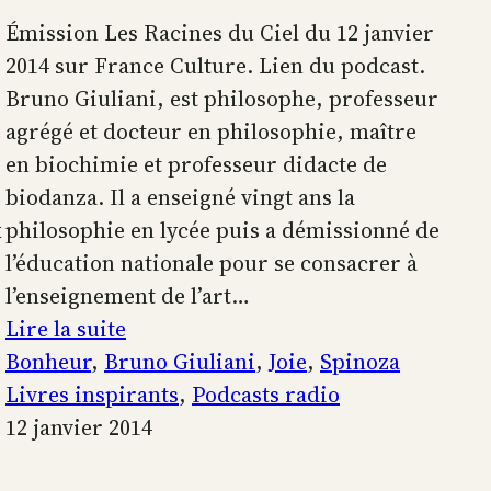
Émission Les Racines du Ciel du 12 janvier
2014 sur France Culture. Lien du podcast.
Bruno Giuliani, est philosophe, professeur
agrégé et docteur en philosophie, maître
en biochimie et professeur didacte de
biodanza. Il a enseigné vingt ans la
x
philosophie en lycée puis a démissionné de
l’éducation nationale pour se consacrer à
l’enseignement de l’art…
:
Lire la suite
Le
Bonheur
, 
Bruno Giuliani
, 
Joie
, 
Spinoza
bonheur
Livres inspirants
, 
Podcasts radio
selon
12 janvier 2014
Spinoza