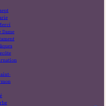
sept
rie
erci
e Dame
tament
âques
ecôte
rnation
aint-
rmon
é
rbe