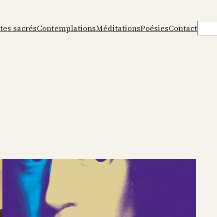
Rech
tes sacrés
Contemplations
Méditations
Poésies
Contact