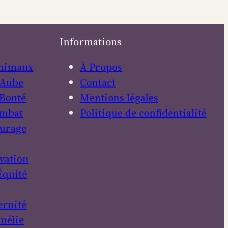
Informations
nimaux
À Propos
Aube
Contact
Bonté
Mentions légales
mbat
Politique de confidentialité
urage
vation
Équité
ernité
mélie