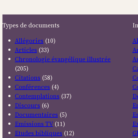
bonheurs
Types de documents
I
Allégories
(10)
A
Articles
(33)
A
Chronologie évangélique illustrée
A
(205)
C
Citations
(58)
C
Conférences
(4)
C
Contemplations
(37)
D
Discours
(6)
E
Documentaires
(5)
E
Emissions TV
(11)
E
Etudes bibliques
(12)
G