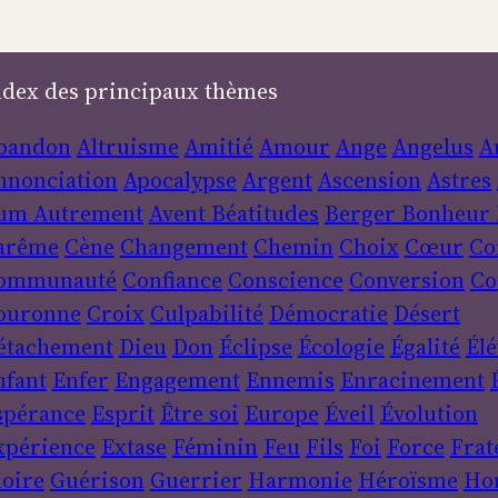
ndex des principaux thèmes
bandon
Altruisme
Amitié
Amour
Ange
Angelus
A
nnonciation
Apocalypse
Argent
Ascension
Astres
um
Autrement
Avent
Béatitudes
Berger
Bonheur
arême
Cène
Changement
Chemin
Choix
Cœur
Co
ommunauté
Confiance
Conscience
Conversion
Co
ouronne
Croix
Culpabilité
Démocratie
Désert
étachement
Dieu
Don
Éclipse
Écologie
Égalité
Élé
nfant
Enfer
Engagement
Ennemis
Enracinement
spérance
Esprit
Être soi
Europe
Éveil
Évolution
xpérience
Extase
Féminin
Feu
Fils
Foi
Force
Frat
loire
Guérison
Guerrier
Harmonie
Héroïsme
Ho