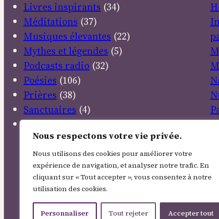
Livres inspirants
(34)
H
Méditations
(37)
I
Musiques élevantes
(22)
pa
Mythes et légendes
(5)
M
Podcasts radio
(32)
M
Poésies
(106)
N
Prières
(38)
N
Sanctuaires
(4)
P
Textes sacrés
(30)
P
Nous respectons votre vie privée.
R
R
Nous utilisons des cookies pour améliorer votre
expérience de navigation, et analyser notre trafic. En
E
cliquant sur « Tout accepter », vous consentez à notre
S
utilisation des cookies.
So
T
Personnaliser
Tout rejeter
Accepter tout