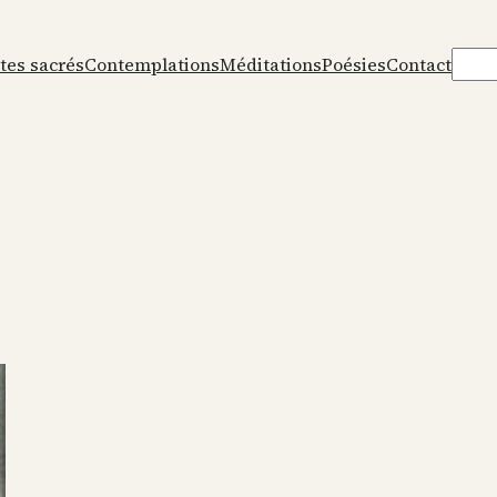
Rech
tes sacrés
Contemplations
Méditations
Poésies
Contact