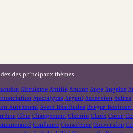
ndex des principaux thèmes
bandon
Altruisme
Amitié
Amour
Ange
Angelus
A
nnonciation
Apocalypse
Argent
Ascension
Astres
um
Autrement
Avent
Béatitudes
Berger
Bonheur
arême
Cène
Changement
Chemin
Choix
Cœur
Co
ommunauté
Confiance
Conscience
Conversion
Co