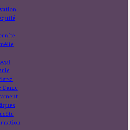
vation
Équité
ernité
mélie
sept
rie
erci
e Dame
tament
âques
ecôte
rnation