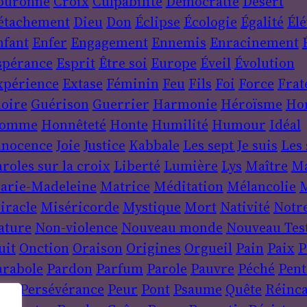
ouronne
Croix
Culpabilité
Démocratie
Désert
étachement
Dieu
Don
Éclipse
Écologie
Égalité
Élé
nfant
Enfer
Engagement
Ennemis
Enracinement
spérance
Esprit
Être soi
Europe
Éveil
Évolution
xpérience
Extase
Féminin
Feu
Fils
Foi
Force
Frat
loire
Guérison
Guerrier
Harmonie
Héroïsme
Ho
omme
Honnêteté
Honte
Humilité
Humour
Idéal
nnocence
Joie
Justice
Kabbale
Les sept Je suis
Les 
roles sur la croix
Liberté
Lumière
Lys
Maître
Ma
arie-Madeleine
Matrice
Méditation
Mélancolie
M
iracle
Miséricorde
Mystique
Mort
Nativité
Notr
ature
Non-violence
Nouveau monde
Nouveau Tes
uit
Onction
Oraison
Origines
Orgueil
Pain
Paix
P
arabole
Pardon
Parfum
Parole
Pauvre
Péché
Pent
ère
Persévérance
Peur
Pont
Psaume
Quête
Réinca