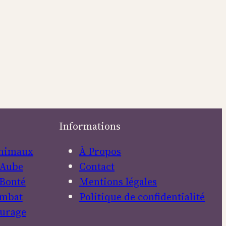
Informations
nimaux
À Propos
Aube
Contact
Bonté
Mentions légales
mbat
Politique de confidentialité
urage