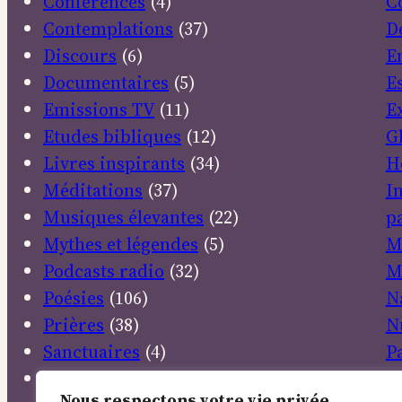
Conférences
(4)
C
Contemplations
(37)
D
Discours
(6)
E
Documentaires
(5)
E
Emissions TV
(11)
E
Etudes bibliques
(12)
G
Livres inspirants
(34)
H
Méditations
(37)
I
Musiques élevantes
(22)
pa
Mythes et légendes
(5)
M
Podcasts radio
(32)
M
Poésies
(106)
N
Prières
(38)
N
Sanctuaires
(4)
P
Textes sacrés
(30)
P
Nous respectons votre vie privée.