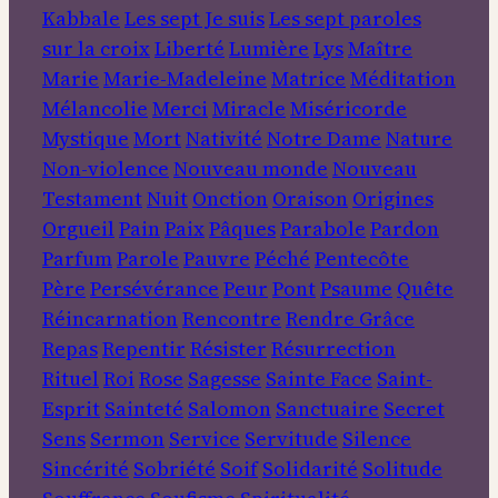
Kabbale
Les sept Je suis
Les sept paroles
sur la croix
Liberté
Lumière
Lys
Maître
Marie
Marie-Madeleine
Matrice
Méditation
Mélancolie
Merci
Miracle
Miséricorde
Mystique
Mort
Nativité
Notre Dame
Nature
Non-violence
Nouveau monde
Nouveau
Testament
Nuit
Onction
Oraison
Origines
Orgueil
Pain
Paix
Pâques
Parabole
Pardon
Parfum
Parole
Pauvre
Péché
Pentecôte
Père
Persévérance
Peur
Pont
Psaume
Quête
Réincarnation
Rencontre
Rendre Grâce
Repas
Repentir
Résister
Résurrection
Rituel
Roi
Rose
Sagesse
Sainte Face
Saint-
Esprit
Sainteté
Salomon
Sanctuaire
Secret
Sens
Sermon
Service
Servitude
Silence
Sincérité
Sobriété
Soif
Solidarité
Solitude