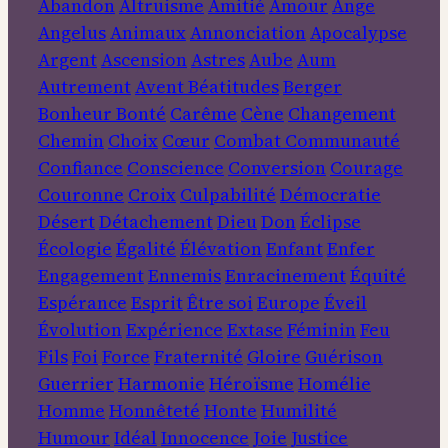
Abandon
Altruisme
Amitié
Amour
Ange
Angelus
Animaux
Annonciation
Apocalypse
Argent
Ascension
Astres
Aube
Aum
Autrement
Avent
Béatitudes
Berger
Bonheur
Bonté
Carême
Cène
Changement
Chemin
Choix
Cœur
Combat
Communauté
Confiance
Conscience
Conversion
Courage
Couronne
Croix
Culpabilité
Démocratie
Désert
Détachement
Dieu
Don
Éclipse
Écologie
Égalité
Élévation
Enfant
Enfer
Engagement
Ennemis
Enracinement
Équité
Espérance
Esprit
Être soi
Europe
Éveil
Évolution
Expérience
Extase
Féminin
Feu
Fils
Foi
Force
Fraternité
Gloire
Guérison
Guerrier
Harmonie
Héroïsme
Homélie
Homme
Honnêteté
Honte
Humilité
Humour
Idéal
Innocence
Joie
Justice