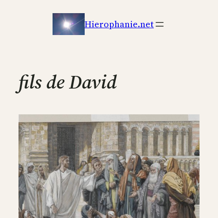
Aller
au
Hierophanie.net
contenu
fils de David