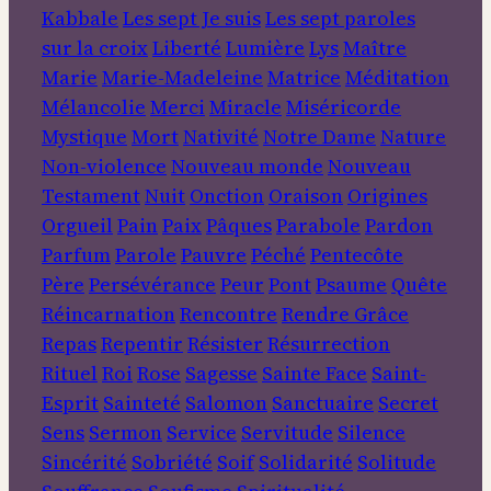
Kabbale
Les sept Je suis
Les sept paroles
sur la croix
Liberté
Lumière
Lys
Maître
Marie
Marie-Madeleine
Matrice
Méditation
Mélancolie
Merci
Miracle
Miséricorde
Mystique
Mort
Nativité
Notre Dame
Nature
Non-violence
Nouveau monde
Nouveau
Testament
Nuit
Onction
Oraison
Origines
Orgueil
Pain
Paix
Pâques
Parabole
Pardon
Parfum
Parole
Pauvre
Péché
Pentecôte
Père
Persévérance
Peur
Pont
Psaume
Quête
Réincarnation
Rencontre
Rendre Grâce
Repas
Repentir
Résister
Résurrection
Rituel
Roi
Rose
Sagesse
Sainte Face
Saint-
Esprit
Sainteté
Salomon
Sanctuaire
Secret
Sens
Sermon
Service
Servitude
Silence
Sincérité
Sobriété
Soif
Solidarité
Solitude