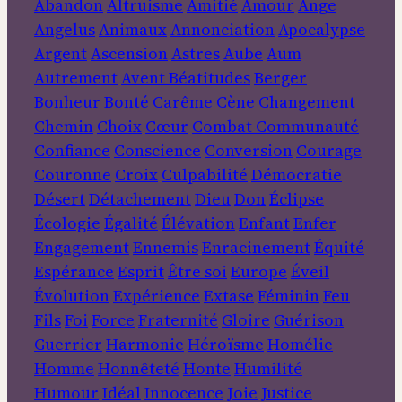
Abandon
Altruisme
Amitié
Amour
Ange
Angelus
Animaux
Annonciation
Apocalypse
Argent
Ascension
Astres
Aube
Aum
Autrement
Avent
Béatitudes
Berger
Bonheur
Bonté
Carême
Cène
Changement
Chemin
Choix
Cœur
Combat
Communauté
Confiance
Conscience
Conversion
Courage
Couronne
Croix
Culpabilité
Démocratie
Désert
Détachement
Dieu
Don
Éclipse
Écologie
Égalité
Élévation
Enfant
Enfer
Engagement
Ennemis
Enracinement
Équité
Espérance
Esprit
Être soi
Europe
Éveil
Évolution
Expérience
Extase
Féminin
Feu
Fils
Foi
Force
Fraternité
Gloire
Guérison
Guerrier
Harmonie
Héroïsme
Homélie
Homme
Honnêteté
Honte
Humilité
Humour
Idéal
Innocence
Joie
Justice