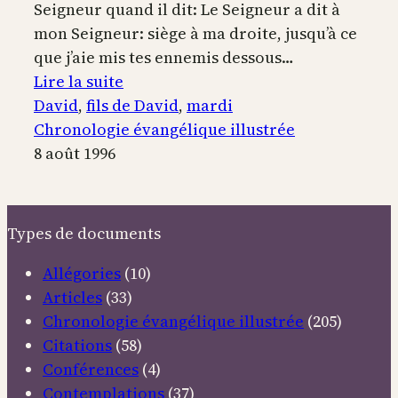
Seigneur quand il dit: Le Seigneur a dit à
mon Seigneur: siège à ma droite, jusqu’à ce
que j’aie mis tes ennemis dessous…
:
Lire la suite
Christ
David
, 
fils de David
, 
mardi
et
Chronologie évangélique illustrée
fils
8 août 1996
de
David
Types de documents
Allégories
(10)
Articles
(33)
Chronologie évangélique illustrée
(205)
Citations
(58)
Conférences
(4)
Contemplations
(37)