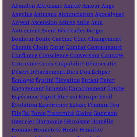
Abandon
Altruisme
Amitié
Amour
Ange
Angelus
Animaux
Annonciation
Apocalypse
Argent
Ascension
Astres
Aube
Aum
Autrement
Avent
Béatitudes
Berger
Bonheur
Bonté
Carême
Cène
Changement
Chemin
Choix
Cœur
Combat
Communauté
Confiance
Conscience
Conversion
Courage
Couronne
Croix
Culpabilité
Démocratie
Désert
Détachement
Dieu
Don
Éclipse
Écologie
Égalité
Élévation
Enfant
Enfer
Engagement
Ennemis
Enracinement
Équité
Espérance
Esprit
Être soi
Europe
Éveil
Évolution
Expérience
Extase
Féminin
Feu
Fils
Foi
Force
Fraternité
Gloire
Guérison
Guerrier
Harmonie
Héroïsme
Homélie
Homme
Honnêteté
Honte
Humilité