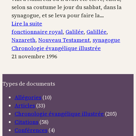
selon sa coutume le jour du sabbat, dans la
synagogue, et se leva pour faire la…
:
Lire la suite
Jésus-
fonctionnaire royal
, 
Galilée
, 
Galillée
, 
Christ
Nazareth
, 
Nouveau Testament
, 
synagogue
enseigne
Chronologie évangélique illustrée
à
21 novembre 1996
Nazareth
et
en
Types de documents
Galilée
Allégories
(10)
Articles
(33)
Chronologie évangélique illustrée
(205)
Citations
(58)
Conférences
(4)