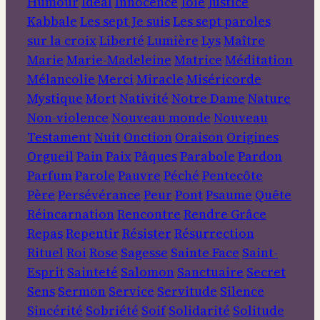
Humour
Idéal
Innocence
Joie
Justice
Kabbale
Les sept Je suis
Les sept paroles
sur la croix
Liberté
Lumière
Lys
Maître
Marie
Marie-Madeleine
Matrice
Méditation
Mélancolie
Merci
Miracle
Miséricorde
Mystique
Mort
Nativité
Notre Dame
Nature
Non-violence
Nouveau monde
Nouveau
Testament
Nuit
Onction
Oraison
Origines
Orgueil
Pain
Paix
Pâques
Parabole
Pardon
Parfum
Parole
Pauvre
Péché
Pentecôte
Père
Persévérance
Peur
Pont
Psaume
Quête
Réincarnation
Rencontre
Rendre Grâce
Repas
Repentir
Résister
Résurrection
Rituel
Roi
Rose
Sagesse
Sainte Face
Saint-
Esprit
Sainteté
Salomon
Sanctuaire
Secret
Sens
Sermon
Service
Servitude
Silence
Sincérité
Sobriété
Soif
Solidarité
Solitude