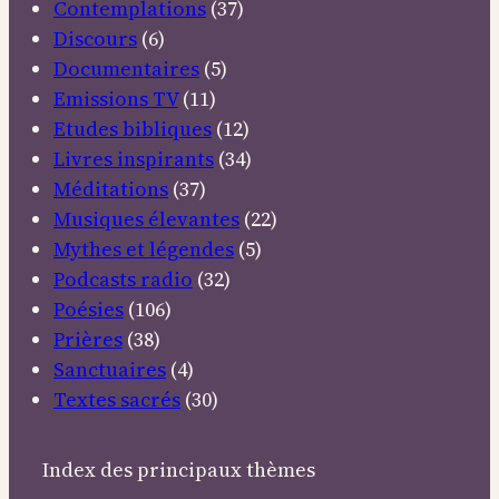
Contemplations
(37)
Discours
(6)
Documentaires
(5)
Emissions TV
(11)
Etudes bibliques
(12)
Livres inspirants
(34)
Méditations
(37)
Musiques élevantes
(22)
Mythes et légendes
(5)
Podcasts radio
(32)
Poésies
(106)
Prières
(38)
Sanctuaires
(4)
Textes sacrés
(30)
Index des principaux thèmes