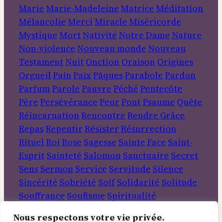
Marie
Marie-Madeleine
Matrice
Méditation
Mélancolie
Merci
Miracle
Miséricorde
Mystique
Mort
Nativité
Notre Dame
Nature
Non-violence
Nouveau monde
Nouveau
Testament
Nuit
Onction
Oraison
Origines
Orgueil
Pain
Paix
Pâques
Parabole
Pardon
Parfum
Parole
Pauvre
Péché
Pentecôte
Père
Persévérance
Peur
Pont
Psaume
Quête
Réincarnation
Rencontre
Rendre Grâce
Repas
Repentir
Résister
Résurrection
Rituel
Roi
Rose
Sagesse
Sainte Face
Saint-
Esprit
Sainteté
Salomon
Sanctuaire
Secret
Sens
Sermon
Service
Servitude
Silence
Sincérité
Sobriété
Soif
Solidarité
Solitude
Souffrance
Soufisme
Spiritualité
Tempérance
Terre
Travail
Transformation
Nous respectons votre vie privée.