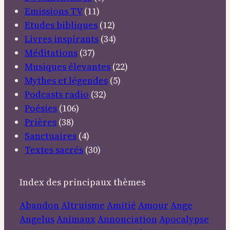
Emissions TV
(11)
Etudes bibliques
(12)
Livres inspirants
(34)
Méditations
(37)
Musiques élevantes
(22)
Mythes et légendes
(5)
Podcasts radio
(32)
Poésies
(106)
Prières
(38)
Sanctuaires
(4)
Textes sacrés
(30)
Index des principaux thèmes
Abandon
Altruisme
Amitié
Amour
Ange
Angelus
Animaux
Annonciation
Apocalypse