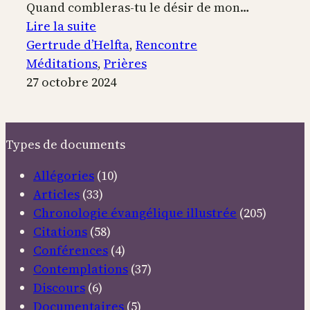
Quand combleras-tu le désir de mon…
:
Lire la suite
Maître,
Gertrude d’Helfta
, 
Rencontre
que
Méditations
, 
Prières
je
27 octobre 2024
te
voie
Types de documents
Allégories
(10)
Articles
(33)
Chronologie évangélique illustrée
(205)
Citations
(58)
Conférences
(4)
Contemplations
(37)
Discours
(6)
Documentaires
(5)