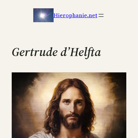
Aller
au
Hierophanie.net
contenu
Gertrude d’Helfta