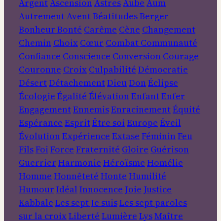
Argent
Ascension
Astres
Aube
Aum
Autrement
Avent
Béatitudes
Berger
Bonheur
Bonté
Carême
Cène
Changement
Chemin
Choix
Cœur
Combat
Communauté
Confiance
Conscience
Conversion
Courage
Couronne
Croix
Culpabilité
Démocratie
Désert
Détachement
Dieu
Don
Éclipse
Écologie
Égalité
Élévation
Enfant
Enfer
Engagement
Ennemis
Enracinement
Équité
Espérance
Esprit
Être soi
Europe
Éveil
Évolution
Expérience
Extase
Féminin
Feu
Fils
Foi
Force
Fraternité
Gloire
Guérison
Guerrier
Harmonie
Héroïsme
Homélie
Homme
Honnêteté
Honte
Humilité
Humour
Idéal
Innocence
Joie
Justice
Kabbale
Les sept Je suis
Les sept paroles
sur la croix
Liberté
Lumière
Lys
Maître