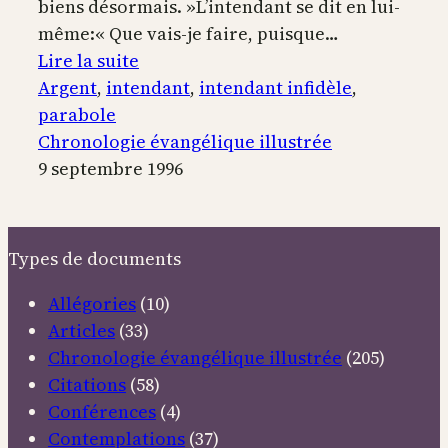
biens désormais. »L’intendant se dit en lui-
même:« Que vais-je faire, puisque…
:
Lire la suite
La
Argent
, 
intendant
, 
intendant infidèle
, 
parabole
parabole
de
Chronologie évangélique illustrée
l’intendant
9 septembre 1996
infidèle
Types de documents
Allégories
(10)
Articles
(33)
Chronologie évangélique illustrée
(205)
Citations
(58)
Conférences
(4)
Contemplations
(37)