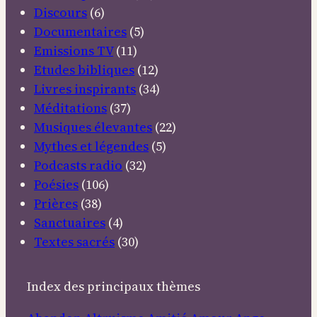
Discours
(6)
Documentaires
(5)
Emissions TV
(11)
Etudes bibliques
(12)
Livres inspirants
(34)
Méditations
(37)
Musiques élevantes
(22)
Mythes et légendes
(5)
Podcasts radio
(32)
Poésies
(106)
Prières
(38)
Sanctuaires
(4)
Textes sacrés
(30)
Index des principaux thèmes