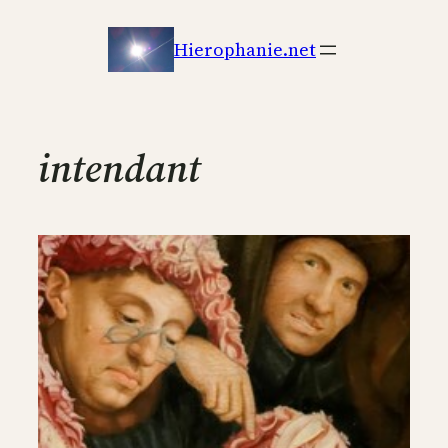
Aller
au
Hierophanie.net
contenu
intendant