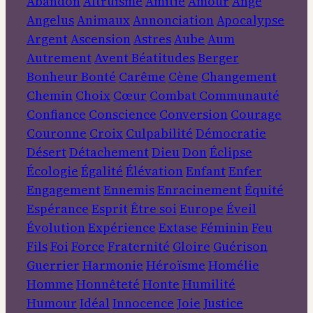
Abandon
Altruisme
Amitié
Amour
Ange
Angelus
Animaux
Annonciation
Apocalypse
Argent
Ascension
Astres
Aube
Aum
Autrement
Avent
Béatitudes
Berger
Bonheur
Bonté
Carême
Cène
Changement
Chemin
Choix
Cœur
Combat
Communauté
Confiance
Conscience
Conversion
Courage
Couronne
Croix
Culpabilité
Démocratie
Désert
Détachement
Dieu
Don
Éclipse
Écologie
Égalité
Élévation
Enfant
Enfer
Engagement
Ennemis
Enracinement
Équité
Espérance
Esprit
Être soi
Europe
Éveil
Évolution
Expérience
Extase
Féminin
Feu
Fils
Foi
Force
Fraternité
Gloire
Guérison
Guerrier
Harmonie
Héroïsme
Homélie
Homme
Honnêteté
Honte
Humilité
Humour
Idéal
Innocence
Joie
Justice