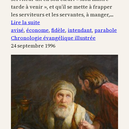
tarde à venir », et qu’il se mette à frapper
les serviteurs et les servantes, à manger,…
:
Lire la suite
La
avisé
, 
économe
, 
fidèle
, 
intendant
, 
parabole
parabole
Chronologie évangélique illustrée
de
24 septembre 1996
l’intendant
fidèle
et
avisé