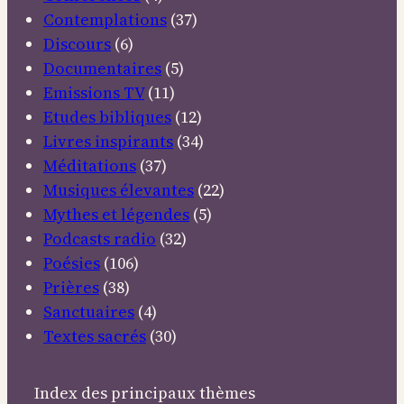
Contemplations
(37)
Discours
(6)
Documentaires
(5)
Emissions TV
(11)
Etudes bibliques
(12)
Livres inspirants
(34)
Méditations
(37)
Musiques élevantes
(22)
Mythes et légendes
(5)
Podcasts radio
(32)
Poésies
(106)
Prières
(38)
Sanctuaires
(4)
Textes sacrés
(30)
Index des principaux thèmes