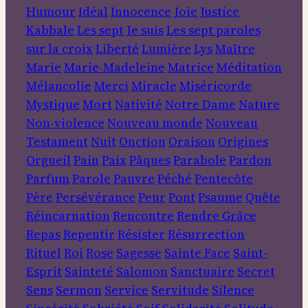
Humour
Idéal
Innocence
Joie
Justice
Kabbale
Les sept Je suis
Les sept paroles
sur la croix
Liberté
Lumière
Lys
Maître
Marie
Marie-Madeleine
Matrice
Méditation
Mélancolie
Merci
Miracle
Miséricorde
Mystique
Mort
Nativité
Notre Dame
Nature
Non-violence
Nouveau monde
Nouveau
Testament
Nuit
Onction
Oraison
Origines
Orgueil
Pain
Paix
Pâques
Parabole
Pardon
Parfum
Parole
Pauvre
Péché
Pentecôte
Père
Persévérance
Peur
Pont
Psaume
Quête
Réincarnation
Rencontre
Rendre Grâce
Repas
Repentir
Résister
Résurrection
Rituel
Roi
Rose
Sagesse
Sainte Face
Saint-
Esprit
Sainteté
Salomon
Sanctuaire
Secret
Sens
Sermon
Service
Servitude
Silence