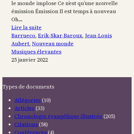
le monde implose Ce n’est qu’une nouvelle
émission Émission Il est temps à nouveau
Oh…
:
Lire la suite
Temps
Barrueco
, 
Erik-Skar-Baroux
, 
Jean-Louis
à
Aubert
, 
Nouveau monde
nouveau
Musiques élevantes
25 janvier 2022
Types de documents
Allégories
(10)
Articles
(33)
Chronologie évangélique illustrée
(205)
Citations
(58)
Conférences
(4)