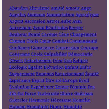
Abandon
Altruisme
Amitié
Amour
Ange
Angelus
Animaux
Annonciation
Apocalypse
Argent
Ascension
Astres
Aube
Aum
Autrement
Avent
Béatitudes
Berger
Bonheur
Bonté
Carême
Cène
Changement
Chemin
Choix
Cœur
Combat
Communauté
Confiance
Conscience
Conversion
Courage
Couronne
Croix
Culpabilité
Démocratie
Désert
Détachement
Dieu
Don
Éclipse
Écologie
Égalité
Élévation
Enfant
Enfer
Engagement
Ennemis
Enracinement
Équité
Espérance
Esprit
Être soi
Europe
Éveil
Évolution
Expérience
Extase
Féminin
Feu
Fils
Foi
Force
Fraternité
Gloire
Guérison
Guerrier
Harmonie
Héroïsme
Homélie
Homme
Honnêteté
Honte
Humilité