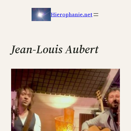
Aller
au
Hierophanie.net
contenu
Jean-Louis Aubert