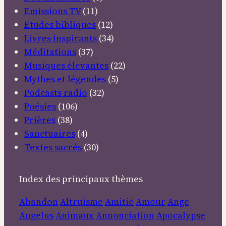
Emissions TV
(11)
Etudes bibliques
(12)
Livres inspirants
(34)
Méditations
(37)
Musiques élevantes
(22)
Mythes et légendes
(5)
Podcasts radio
(32)
Poésies
(106)
Prières
(38)
Sanctuaires
(4)
Textes sacrés
(30)
Index des principaux thèmes
Abandon
Altruisme
Amitié
Amour
Ange
Angelus
Animaux
Annonciation
Apocalypse