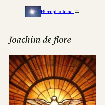
Aller
au
Hierophanie.net
contenu
Joachim de flore