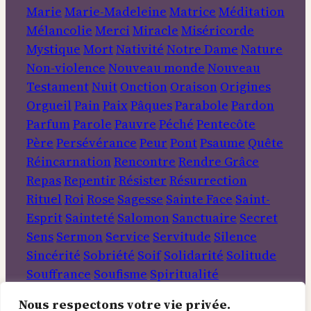
Marie
Marie-Madeleine
Matrice
Méditation
Mélancolie
Merci
Miracle
Miséricorde
Mystique
Mort
Nativité
Notre Dame
Nature
Non-violence
Nouveau monde
Nouveau
Testament
Nuit
Onction
Oraison
Origines
Orgueil
Pain
Paix
Pâques
Parabole
Pardon
Parfum
Parole
Pauvre
Péché
Pentecôte
Père
Persévérance
Peur
Pont
Psaume
Quête
Réincarnation
Rencontre
Rendre Grâce
Repas
Repentir
Résister
Résurrection
Rituel
Roi
Rose
Sagesse
Sainte Face
Saint-
Esprit
Sainteté
Salomon
Sanctuaire
Secret
Sens
Sermon
Service
Servitude
Silence
Sincérité
Sobriété
Soif
Solidarité
Solitude
Souffrance
Soufisme
Spiritualité
Tempérance
Terre
Travail
Transformation
Nous respectons votre vie privée.