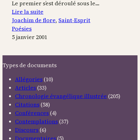
Le premier s’est déroulé sous le…
:
Lire la suite
Le
Joachim de flore
, 
Saint-Esprit
règne
Poésies
du
5 janvier 2001
Saint-
Esprit
Types de documents
Allégories
(10)
Articles
(33)
Chronologie évangélique illustrée
(205)
Citations
(58)
Conférences
(4)
Contemplations
(37)
Discours
(6)
Documentaires
(5)