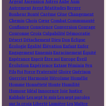
Argent
Ascension
Astres
Aube
Aum
Autrement
Avent
Béatitudes
Berger
Bonheur
Bonté
Carême
Cène
Changement
Chemin
Choix
Cœur
Combat
Communauté
Confiance
Conscience
Conversion
Courage
Couronne
Croix
Culpabilité
Démocratie
Désert
Détachement
Dieu
Don
Éclipse
Écologie
Égalité
Élévation
Enfant
Enfer
Engagement
Ennemis
Enracinement
Équité
Espérance
Esprit
Être soi
Europe
Éveil
Évolution
Expérience
Extase
Féminin
Feu
Fils
Foi
Force
Fraternité
Gloire
Guérison
Guerrier
Harmonie
Héroïsme
Homélie
Homme
Honnêteté
Honte
Humilité
Humour
Idéal
Innocence
Joie
Justice
Kabbale
Les sept Je suis
Les sept paroles
sur la croix
Liberté
Lumière
Lys
Maître