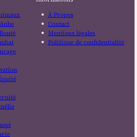
nimaux
À Propos
Aube
Contact
Bonté
Mentions légales
mbat
Politique de confidentialité
urage
vation
Équité
ernité
mélie
sept
rie