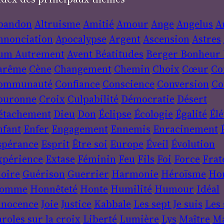
bandon
Altruisme
Amitié
Amour
Ange
Angelus
A
nnonciation
Apocalypse
Argent
Ascension
Astres
um
Autrement
Avent
Béatitudes
Berger
Bonheur
arême
Cène
Changement
Chemin
Choix
Cœur
Co
ommunauté
Confiance
Conscience
Conversion
Co
ouronne
Croix
Culpabilité
Démocratie
Désert
étachement
Dieu
Don
Éclipse
Écologie
Égalité
Élé
nfant
Enfer
Engagement
Ennemis
Enracinement
spérance
Esprit
Être soi
Europe
Éveil
Évolution
xpérience
Extase
Féminin
Feu
Fils
Foi
Force
Frat
loire
Guérison
Guerrier
Harmonie
Héroïsme
Ho
omme
Honnêteté
Honte
Humilité
Humour
Idéal
nnocence
Joie
Justice
Kabbale
Les sept Je suis
Les 
roles sur la croix
Liberté
Lumière
Lys
Maître
Ma