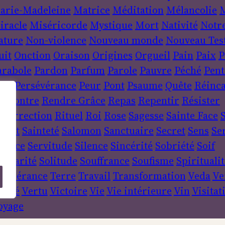
arie-Madeleine
Matrice
Méditation
Mélancolie
M
iracle
Miséricorde
Mystique
Mort
Nativité
Notr
ature
Non-violence
Nouveau monde
Nouveau Tes
uit
Onction
Oraison
Origines
Orgueil
Pain
Paix
P
arabole
Pardon
Parfum
Parole
Pauvre
Péché
Pent
ère
Persévérance
Peur
Pont
Psaume
Quête
Réinca
encontre
Rendre Grâce
Repas
Repentir
Résister
ésurrection
Rituel
Roi
Rose
Sagesse
Sainte Face
S
sprit
Sainteté
Salomon
Sanctuaire
Secret
Sens
Se
ervice
Servitude
Silence
Sincérité
Sobriété
Soif
lidarité
Solitude
Souffrance
Soufisme
Spiritualit
empérance
Terre
Travail
Transformation
Veda
Ve
érité
Vertu
Victoire
Vie
Vie intérieure
Vin
Visitat
oyage