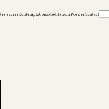
Rech
tes sacrés
Contemplations
Méditations
Poésies
Contact