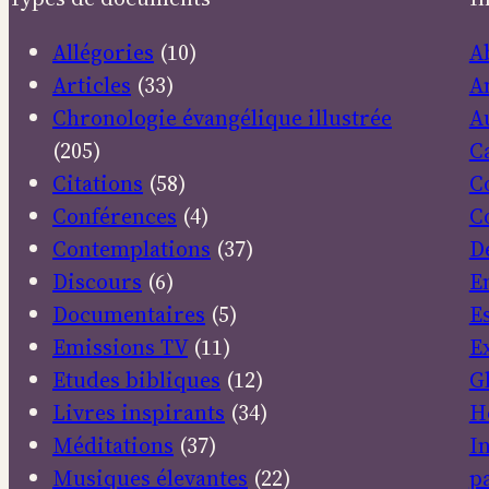
Allégories
(10)
A
Articles
(33)
A
Chronologie évangélique illustrée
A
(205)
C
Citations
(58)
C
Conférences
(4)
C
Contemplations
(37)
D
Discours
(6)
E
Documentaires
(5)
E
Emissions TV
(11)
E
Etudes bibliques
(12)
G
Livres inspirants
(34)
H
Méditations
(37)
I
Musiques élevantes
(22)
pa