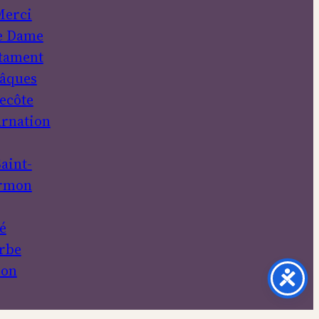
erci
e Dame
tament
âques
ecôte
rnation
aint-
rmon
é
rbe
ion