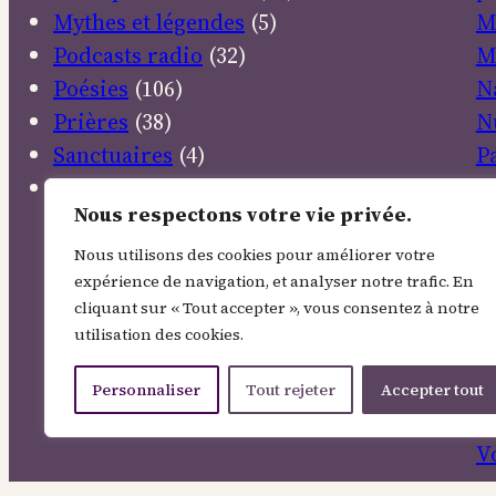
Mythes et légendes
(5)
M
Podcasts radio
(32)
M
Poésies
(106)
N
Prières
(38)
N
Sanctuaires
(4)
P
Textes sacrés
(30)
P
Nous respectons votre vie privée.
R
R
Nous utilisons des cookies pour améliorer votre
expérience de navigation, et analyser notre trafic. En
E
cliquant sur « Tout accepter », vous consentez à notre
S
utilisation des cookies.
So
T
Personnaliser
Tout rejeter
Accepter tout
V
V