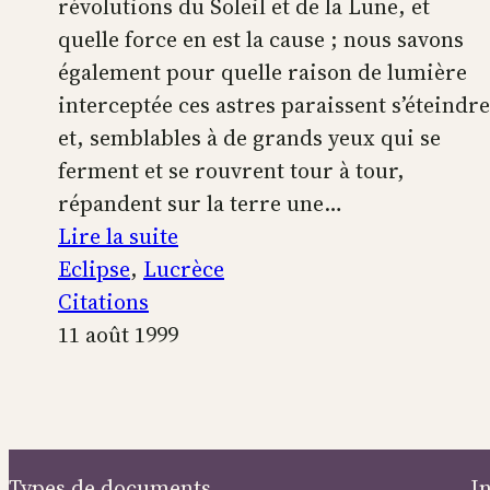
révolutions du Soleil et de la Lune, et
quelle force en est la cause ; nous savons
également pour quelle raison de lumière
interceptée ces astres paraissent s’éteindre
et, semblables à de grands yeux qui se
ferment et se rouvrent tour à tour,
répandent sur la terre une…
:
Lire la suite
Nuit
Eclipse
, 
Lucrèce
inattendue
Citations
11 août 1999
Types de documents
I