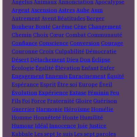
Angelus
Animaux
Annonciation
Apocalypse
Argent
Ascension
Astres
Aube
Aum
Autrement
Avent
Béatitudes
Berger
Bonheur
Bonté
Carême
Cène
Changement
Chemin
Choix
Cœur
Combat
Communauté
Confiance
Conscience
Conversion
Courage
Couronne
Croix
Culpabilité
Démocratie
Désert
Détachement
Dieu
Don
Éclipse
Écologie
Égalité
Élévation
Enfant
Enfer
Engagement
Ennemis
Enracinement
Équité
Espérance
Esprit
Être soi
Europe
Éveil
Évolution
Expérience
Extase
Féminin
Feu
Fils
Foi
Force
Fraternité
Gloire
Guérison
Guerrier
Harmonie
Héroïsme
Homélie
Homme
Honnêteté
Honte
Humilité
Humour
Idéal
Innocence
Joie
Justice
Kabbale
Les sept Je suis
Les sept paroles