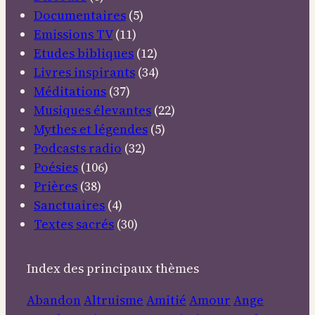
Documentaires
(5)
Emissions TV
(11)
Etudes bibliques
(12)
Livres inspirants
(34)
Méditations
(37)
Musiques élevantes
(22)
Mythes et légendes
(5)
Podcasts radio
(32)
Poésies
(106)
Prières
(38)
Sanctuaires
(4)
Textes sacrés
(30)
Index des principaux thèmes
Abandon
Altruisme
Amitié
Amour
Ange