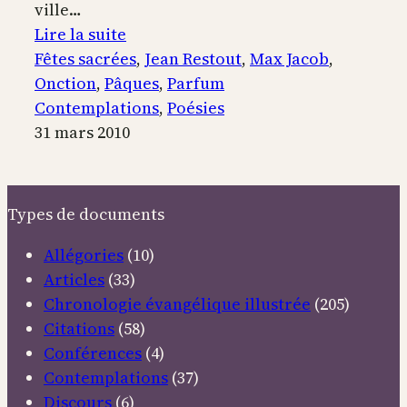
ville…
:
Lire la suite
Onction
Fêtes sacrées
, 
Jean Restout
, 
Max Jacob
, 
à
Onction
, 
Pâques
, 
Parfum
Béthanie
Contemplations
, 
Poésies
31 mars 2010
Types de documents
Allégories
(10)
Articles
(33)
Chronologie évangélique illustrée
(205)
Citations
(58)
Conférences
(4)
Contemplations
(37)
Discours
(6)