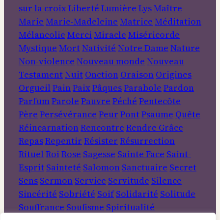
sur la croix
Liberté
Lumière
Lys
Maître
Marie
Marie-Madeleine
Matrice
Méditation
Mélancolie
Merci
Miracle
Miséricorde
Mystique
Mort
Nativité
Notre Dame
Nature
Non-violence
Nouveau monde
Nouveau
Testament
Nuit
Onction
Oraison
Origines
Orgueil
Pain
Paix
Pâques
Parabole
Pardon
Parfum
Parole
Pauvre
Péché
Pentecôte
Père
Persévérance
Peur
Pont
Psaume
Quête
Réincarnation
Rencontre
Rendre Grâce
Repas
Repentir
Résister
Résurrection
Rituel
Roi
Rose
Sagesse
Sainte Face
Saint-
Esprit
Sainteté
Salomon
Sanctuaire
Secret
Sens
Sermon
Service
Servitude
Silence
Sincérité
Sobriété
Soif
Solidarité
Solitude
Souffrance
Soufisme
Spiritualité