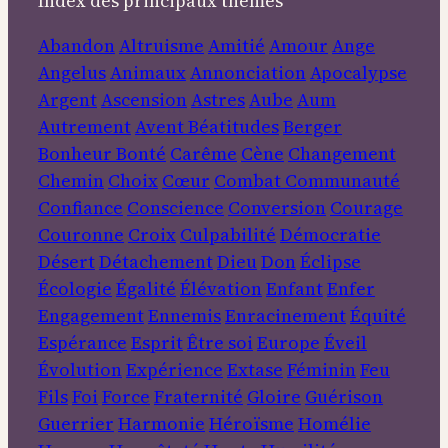
Index des principaux thèmes
Abandon
Altruisme
Amitié
Amour
Ange
Angelus
Animaux
Annonciation
Apocalypse
Argent
Ascension
Astres
Aube
Aum
Autrement
Avent
Béatitudes
Berger
Bonheur
Bonté
Carême
Cène
Changement
Chemin
Choix
Cœur
Combat
Communauté
Confiance
Conscience
Conversion
Courage
Couronne
Croix
Culpabilité
Démocratie
Désert
Détachement
Dieu
Don
Éclipse
Écologie
Égalité
Élévation
Enfant
Enfer
Engagement
Ennemis
Enracinement
Équité
Espérance
Esprit
Être soi
Europe
Éveil
Évolution
Expérience
Extase
Féminin
Feu
Fils
Foi
Force
Fraternité
Gloire
Guérison
Guerrier
Harmonie
Héroïsme
Homélie