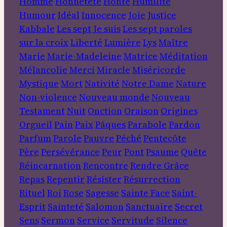
Homme
Honnêteté
Honte
Humilité
Humour
Idéal
Innocence
Joie
Justice
Kabbale
Les sept Je suis
Les sept paroles
sur la croix
Liberté
Lumière
Lys
Maître
Marie
Marie-Madeleine
Matrice
Méditation
Mélancolie
Merci
Miracle
Miséricorde
Mystique
Mort
Nativité
Notre Dame
Nature
Non-violence
Nouveau monde
Nouveau
Testament
Nuit
Onction
Oraison
Origines
Orgueil
Pain
Paix
Pâques
Parabole
Pardon
Parfum
Parole
Pauvre
Péché
Pentecôte
Père
Persévérance
Peur
Pont
Psaume
Quête
Réincarnation
Rencontre
Rendre Grâce
Repas
Repentir
Résister
Résurrection
Rituel
Roi
Rose
Sagesse
Sainte Face
Saint-
Esprit
Sainteté
Salomon
Sanctuaire
Secret
Sens
Sermon
Service
Servitude
Silence