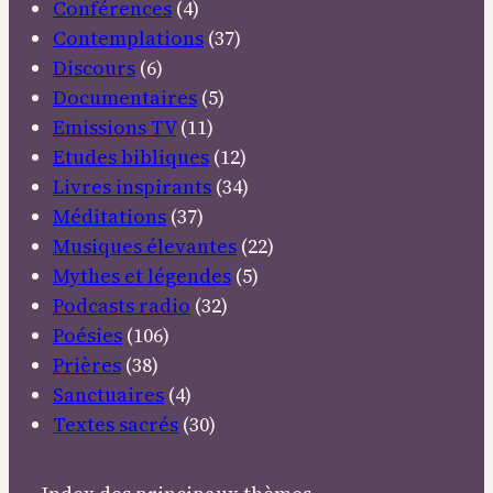
Conférences
(4)
Contemplations
(37)
Discours
(6)
Documentaires
(5)
Emissions TV
(11)
Etudes bibliques
(12)
Livres inspirants
(34)
Méditations
(37)
Musiques élevantes
(22)
Mythes et légendes
(5)
Podcasts radio
(32)
Poésies
(106)
Prières
(38)
Sanctuaires
(4)
Textes sacrés
(30)