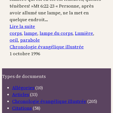
ténèbres! »Mt 6:22-23 « Personne, après
avoir allumé une lampe, ne la met en
quelque endroit…
:
Lire la suite
La
corps
, 
lampe
, 
lampe du corps
, 
Lumière
, 
parabole
oeil
, 
parabole
de
Chronologie évangélique illustrée
la
1 octobre 1996
lampe
du
corps
Types de documents
Allégories
(10)
Articles
(33)
Chronologie évangélique illustrée
(205)
Citations
(58)