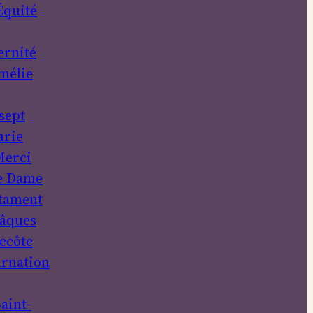
Équité
ernité
mélie
sept
rie
erci
e Dame
tament
âques
ecôte
rnation
aint-