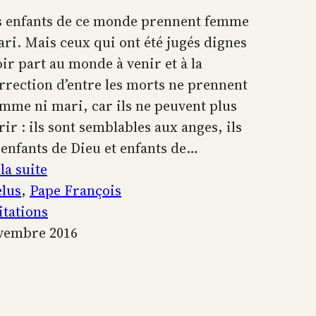
s enfants de ce monde prennent femme
ari. Mais ceux qui ont été jugés dignes
oir part au monde à venir et à la
rrection d’entre les morts ne prennent
emme ni mari, car ils ne peuvent plus
ir : ils sont semblables aux anges, ils
 enfants de Dieu et enfants de…
:
la suite
Ils
lus
, 
Pape François
sont
tations
semblables
vembre 2016
aux
anges