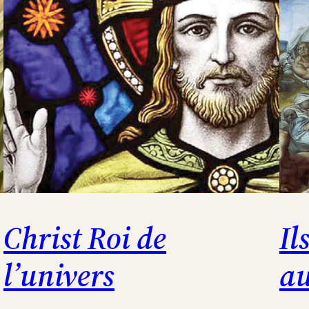
Christ Roi de
Il
l’univers
au