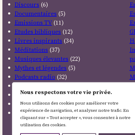
Discours
(6)
E
Documentaires
(5)
E
Emissions TV
(11)
E
Etudes bibliques
(12)
G
Livres inspirants
(34)
H
Méditations
(37)
I
Musiques élevantes
(22)
pa
Mythes et légendes
(5)
M
Podcasts radio
(32)
M
Poésies
(106)
N
Nous respectons votre vie privée.
Prières
(38)
N
Sanctuaires
(4)
P
Nous utilisons des cookies pour améliorer votre
expérience de navigation, et analyser notre trafic. En
Textes sacrés
(30)
P
cliquant sur « Tout accepter », vous consentez à notre
R
utilisation des cookies.
R