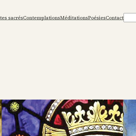
Rech
tes sacrés
Contemplations
Méditations
Poésies
Contact