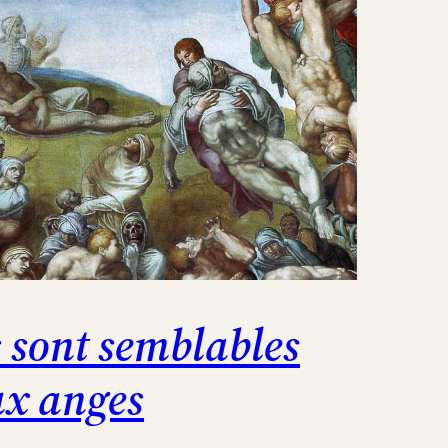
s sont semblables
x anges