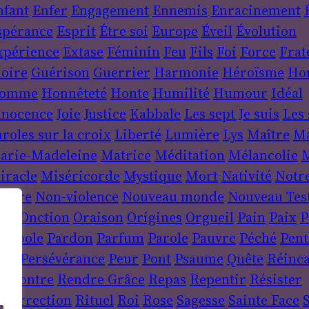
nfant
Enfer
Engagement
Ennemis
Enracinement
spérance
Esprit
Être soi
Europe
Éveil
Évolution
xpérience
Extase
Féminin
Feu
Fils
Foi
Force
Frat
loire
Guérison
Guerrier
Harmonie
Héroïsme
Ho
omme
Honnêteté
Honte
Humilité
Humour
Idéal
nnocence
Joie
Justice
Kabbale
Les sept Je suis
Les 
roles sur la croix
Liberté
Lumière
Lys
Maître
Ma
arie-Madeleine
Matrice
Méditation
Mélancolie
M
iracle
Miséricorde
Mystique
Mort
Nativité
Notr
ature
Non-violence
Nouveau monde
Nouveau Tes
uit
Onction
Oraison
Origines
Orgueil
Pain
Paix
P
arabole
Pardon
Parfum
Parole
Pauvre
Péché
Pent
ère
Persévérance
Peur
Pont
Psaume
Quête
Réinca
encontre
Rendre Grâce
Repas
Repentir
Résister
ésurrection
Rituel
Roi
Rose
Sagesse
Sainte Face
S