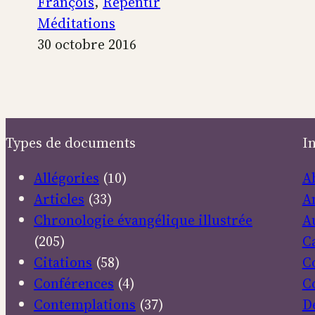
et
François
, 
Repentir
la
Méditations
nostalgie
30 octobre 2016
du
Bien
Types de documents
I
Allégories
(10)
A
Articles
(33)
A
Chronologie évangélique illustrée
A
(205)
C
Citations
(58)
C
Conférences
(4)
C
Contemplations
(37)
D