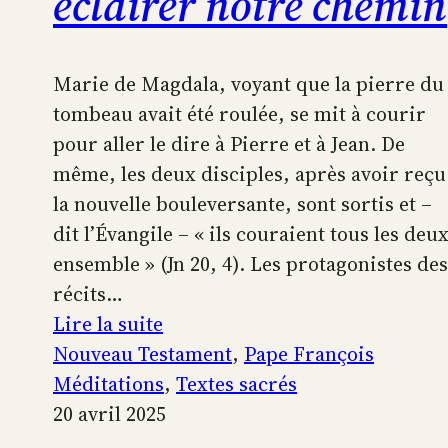
éclairer notre chemin
Marie de Magdala, voyant que la pierre du
tombeau avait été roulée, se mit à courir
pour aller le dire à Pierre et à Jean. De
même, les deux disciples, après avoir reçu
la nouvelle bouleversante, sont sortis et –
dit l’Évangile – « ils couraient tous les deu
ensemble » (Jn 20, 4). Les protagonistes des
récits…
:
Lire la suite
Laissons
Nouveau Testament
, 
Pape François
sa
Méditations
, 
Textes sacrés
Parole
20 avril 2025
de