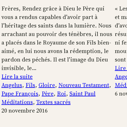
Frères, Rendez grâce à Dieu le Père qui
« Le
vous a rendus capables d’avoir part à
et m
l’héritage des saints dans la lumière. Nous
d’av
arrachant au pouvoir des ténèbres, il nous
résu
a placés dans le Royaume de son Fils bien-
ni f
aimé, en lui nous avons la rédemption, le
mour
pardon des péchés. Il est l’image du Dieu
sont
x
invisible, le…
Lire 
:
Lire la suite
Ange
Christ
Angelus
, 
Fils
, 
Gloire
, 
Nouveau Testament
, 
Médi
Roi
Pape François
, 
Père
, 
Roi
, 
Saint Paul
6 no
de
Méditations
, 
Textes sacrés
l’univers
20 novembre 2016