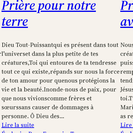
Prière pour notre
Pr
terre
av
Dieu Tout-Puissantqui es présent dans tout
Nous
r
l’universet dans la plus petite de tes
créa
)
créatures,Toi qui entoures de ta tendresse
puis
tout ce qui existe,répands sur nous la force
remp
de ton amour pour quenous protégions la
tend
vie et la beauté.Inonde-nous de paix, pour
Jésu
que nous vivionscomme frères et
toi.
sœurssans causer de dommages à
Marie
personne. Ô Dieu des…
as r
:
Lire la suite
Lire 