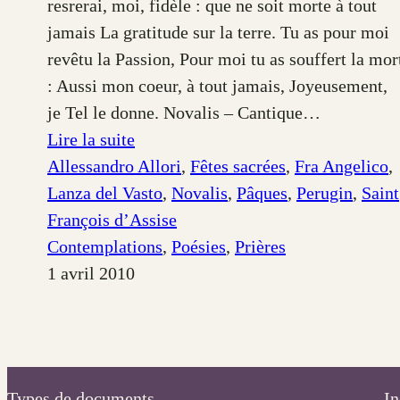
resrerai, moi, fidèle : que ne soit morte à tout
jamais La gratitude sur la terre. Tu as pour moi
revêtu la Passion, Pour moi tu as souffert la mor
: Aussi mon coeur, à tout jamais, Joyeusement,
je Tel le donne. Novalis – Cantique…
:
Lire la suite
La
Allessandro Allori
, 
Fêtes sacrées
, 
Fra Angelico
, 
mise
Lanza del Vasto
, 
Novalis
, 
Pâques
, 
Perugin
, 
Saint
au
François d’Assise
tombeau
Contemplations
, 
Poésies
, 
Prières
1 avril 2010
Types de documents
In