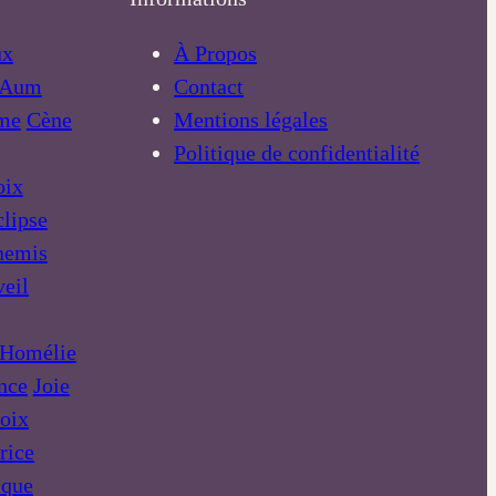
ux
À Propos
Aum
Contact
me
Cène
Mentions légales
Politique de confidentialité
oix
lipse
nemis
eil
Homélie
nce
Joie
roix
rice
ique