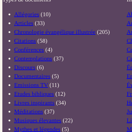
Allégories
(10)
A
Articles
(33)
A
Chronologie évangélique illustrée
(205)
A
Citations
(58)
C
Conférences
(4)
C
Contemplations
(37)
Cu
Discours
(6)
Éc
Documentaires
(5)
E
Emissions TV
(11)
Év
Etudes bibliques
(12)
Fr
Livres inspirants
(34)
H
Méditations
(37)
Ju
Musiques élevantes
(22)
Li
Mythes et légendes
(5)
Mé