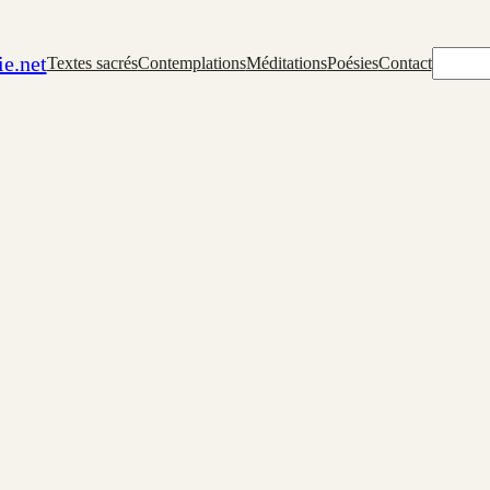
Recherc
e.net
Textes sacrés
Contemplations
Méditations
Poésies
Contact