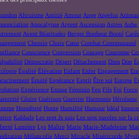
bandon
Altruisme
Amitié
Amour
Ange
Angelus
Anima
nnonciation
Apocalypse
Argent
Ascension
Astres
Aube
utrement
Avent
Béatitudes
Berger
Bonheur
Bonté
Carê
hangement
Chemin
Choix
Cœur
Combat
Communauté
onfiance
Conscience
Conversion
Courage
Couronne
Cr
lpabilité
Démocratie
Désert
Détachement
Dieu
Don
Éc
ologie
Égalité
Élévation
Enfant
Enfer
Engagement
En
nracinement
Équité
Espérance
Esprit
Être soi
Europe
Év
olution
Expérience
Extase
Féminin
Feu
Fils
Foi
Force
aternité
Gloire
Guérison
Guerrier
Harmonie
Héroïsme
omme
Honnêteté
Honte
Humilité
Humour
Idéal
Innoce
stice
Kabbale
Les sept Je suis
Les sept paroles sur la c
berté
Lumière
Lys
Maître
Marie
Marie-Madeleine
Mat
ditation
Mélancolie
Merci
Miracle
Miséricorde
Myst