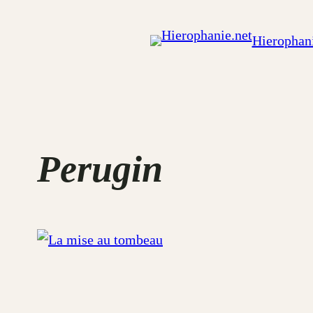
Aller
au
Hierophani
contenu
Perugin