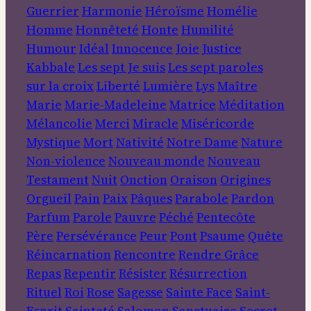
Guerrier
Harmonie
Héroïsme
Homélie
Homme
Honnêteté
Honte
Humilité
Humour
Idéal
Innocence
Joie
Justice
Kabbale
Les sept Je suis
Les sept paroles
sur la croix
Liberté
Lumière
Lys
Maître
Marie
Marie-Madeleine
Matrice
Méditation
Mélancolie
Merci
Miracle
Miséricorde
Mystique
Mort
Nativité
Notre Dame
Nature
Non-violence
Nouveau monde
Nouveau
Testament
Nuit
Onction
Oraison
Origines
Orgueil
Pain
Paix
Pâques
Parabole
Pardon
Parfum
Parole
Pauvre
Péché
Pentecôte
Père
Persévérance
Peur
Pont
Psaume
Quête
Réincarnation
Rencontre
Rendre Grâce
Repas
Repentir
Résister
Résurrection
Rituel
Roi
Rose
Sagesse
Sainte Face
Saint-
Esprit
Sainteté
Salomon
Sanctuaire
Secret