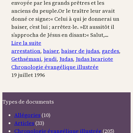
envoyée par les grands prêtres et les
anciens du peuple.Or le traître leur avait
donné ce signe:« Celui à qui je donnerai un
baiser, c’est lui ; arrêtez-le. »Et aussitôt il
s’approcha de Jésus en disant:« Salut,…
:
Lire la suite
Le
arrestation
, 
baiser
, 
baiser de judas
, 
gardes
, 
baiser
Gethsémani
, 
jeudi
, 
Judas
, 
Judas Iscariote
de
Chronologie évangélique illustrée
Judas
19 juillet 1996
et
l’arrestation
de
Types de documents
Jésus-
Christ
Allégories
(10)
Articles
(33)
Chronologie évangélique illustrée
(205)