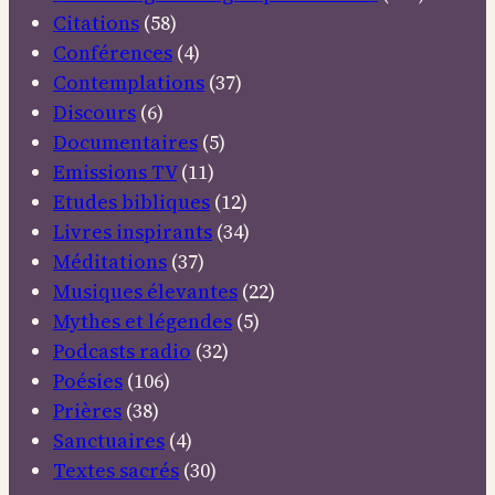
Citations
(58)
Conférences
(4)
Contemplations
(37)
Discours
(6)
Documentaires
(5)
Emissions TV
(11)
Etudes bibliques
(12)
Livres inspirants
(34)
Méditations
(37)
Musiques élevantes
(22)
Mythes et légendes
(5)
Podcasts radio
(32)
Poésies
(106)
Prières
(38)
Sanctuaires
(4)
Textes sacrés
(30)