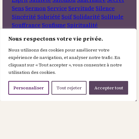
Sens
Sermon
Service
Servitude
Silence
Sincérité
Sobriété
Soif
Solidarité
Solitude
Souffrance
Soufisme
Spiritualité
Tempérance
Terre
Travail
Transformation
Nous respectons votre vie privée.
Veda
Verbe
Vérité
Vertu
Victoire
Vie
Vie
intérieure
Vin
Visitation
Voyage
Nous utilisons des cookies pour améliorer votre
expérience de navigation, et analyser notre trafic. En
Rechercher
cliquant sur « Tout accepter », vous consentez à notre
utilisation des cookies.
Informations
Personnaliser
Tout rejeter
Accepter tout
À Propos
Contact
Mentions légales
Politique de confidentialité