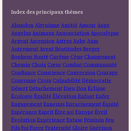
Index des principaux thèmes
Abandon
Altruisme
Amitié
Amour
Ange
Angelus
Animaux
Annonciation
Apocalypse
Argent
Ascension
Astres
Aube
Aum
Autrement
Avent
Béatitudes
Berger
Bonheur
Bonté
Carême
Cène
Changement
Chemin
Choix
Cœur
Combat
Communauté
Confiance
Conscience
Conversion
Courage
Couronne
Croix
Culpabilité
Démocratie
Désert
Détachement
Dieu
Don
Éclipse
Écologie
Égalité
Élévation
Enfant
Enfer
Engagement
Ennemis
Enracinement
Équité
Espérance
Esprit
Être soi
Europe
Éveil
Évolution
Expérience
Extase
Féminin
Feu
Fils
Foi
Force
Fraternité
Gloire
Guérison