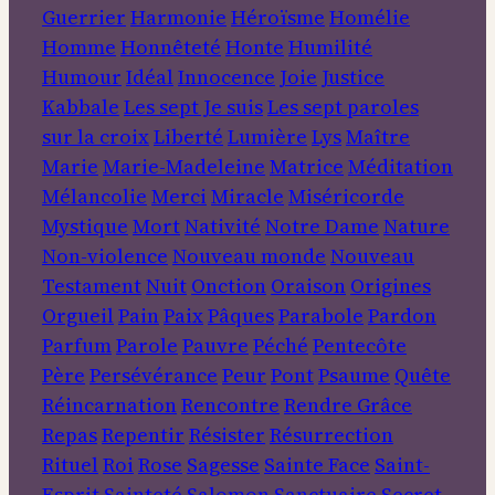
Guerrier
Harmonie
Héroïsme
Homélie
Homme
Honnêteté
Honte
Humilité
Humour
Idéal
Innocence
Joie
Justice
Kabbale
Les sept Je suis
Les sept paroles
sur la croix
Liberté
Lumière
Lys
Maître
Marie
Marie-Madeleine
Matrice
Méditation
Mélancolie
Merci
Miracle
Miséricorde
Mystique
Mort
Nativité
Notre Dame
Nature
Non-violence
Nouveau monde
Nouveau
Testament
Nuit
Onction
Oraison
Origines
Orgueil
Pain
Paix
Pâques
Parabole
Pardon
Parfum
Parole
Pauvre
Péché
Pentecôte
Père
Persévérance
Peur
Pont
Psaume
Quête
Réincarnation
Rencontre
Rendre Grâce
Repas
Repentir
Résister
Résurrection
Rituel
Roi
Rose
Sagesse
Sainte Face
Saint-
Esprit
Sainteté
Salomon
Sanctuaire
Secret