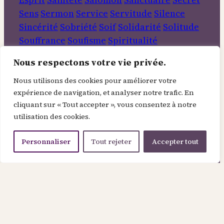
Sens
Sermon
Service
Servitude
Silence
Sincérité
Sobriété
Soif
Solidarité
Solitude
Souffrance
Soufisme
Spiritualité
Tempérance
Terre
Travail
Transformation
Nous respectons votre vie privée.
Veda
Verbe
Vérité
Vertu
Victoire
Vie
Vie
intérieure
Vin
Visitation
Voyage
Nous utilisons des cookies pour améliorer votre
expérience de navigation, et analyser notre trafic. En
Rechercher
cliquant sur « Tout accepter », vous consentez à notre
utilisation des cookies.
Informations
Personnaliser
Tout rejeter
Accepter tout
À Propos
Contact
Mentions légales
Politique de confidentialité