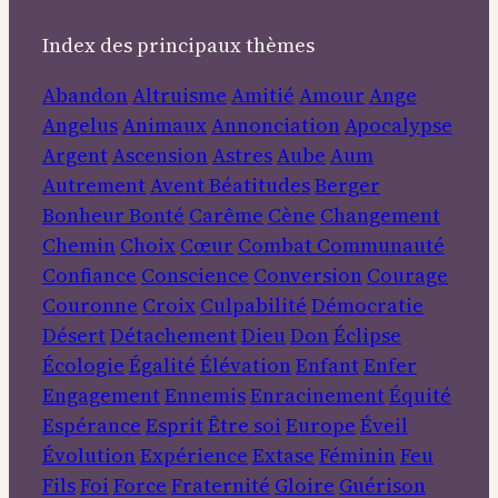
Index des principaux thèmes
Abandon
Altruisme
Amitié
Amour
Ange
Angelus
Animaux
Annonciation
Apocalypse
Argent
Ascension
Astres
Aube
Aum
Autrement
Avent
Béatitudes
Berger
Bonheur
Bonté
Carême
Cène
Changement
Chemin
Choix
Cœur
Combat
Communauté
Confiance
Conscience
Conversion
Courage
Couronne
Croix
Culpabilité
Démocratie
Désert
Détachement
Dieu
Don
Éclipse
Écologie
Égalité
Élévation
Enfant
Enfer
Engagement
Ennemis
Enracinement
Équité
Espérance
Esprit
Être soi
Europe
Éveil
Évolution
Expérience
Extase
Féminin
Feu
Fils
Foi
Force
Fraternité
Gloire
Guérison