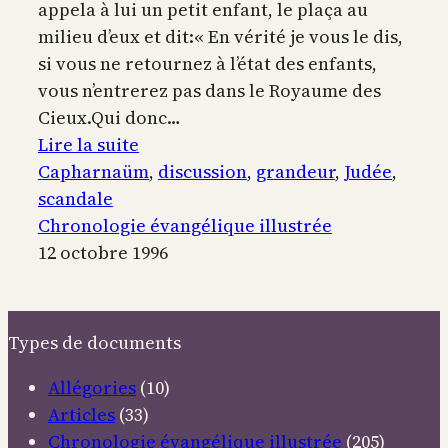
appela à lui un petit enfant, le plaça au
milieu d’eux et dit:« En vérité je vous le dis,
si vous ne retournez à l’état des enfants,
vous n’entrerez pas dans le Royaume des
Cieux.Qui donc…
:
Lire la suite
Discussions
Capharnaüm
, 
discussion
, 
grandeur
, 
Judée
, 
sur
scandale
la
Chronologie évangélique illustrée
vraie
12 octobre 1996
grandeur
et
sur
Types de documents
le
scandale
Allégories
(10)
Articles
(33)
Chronologie évangélique illustrée
(205)