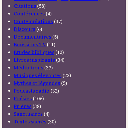
Citations
(58)
Conférences
(4)
Contemplations
(37)
Discours
(6)
Documentaires
(5)
Emissions TV
(11)
Etudes bibliques
(12)
Livres inspirants
(34)
Méditations
(37)
Musiques élevantes
(22)
Mythes et légendes
(5)
Podcasts radio
(32)
Poésies
(106)
Prières
(38)
Sanctuaires
(4)
Textes sacrés
(30)