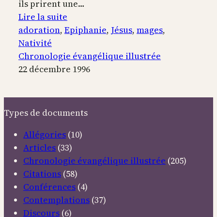
ils prirent une…
:
Lire la suite
L’Adoration
adoration
, 
Epiphanie
, 
Jésus
, 
mages
, 
des
Nativité
Mages
Chronologie évangélique illustrée
22 décembre 1996
Types de documents
Allégories
(10)
Articles
(33)
Chronologie évangélique illustrée
(205)
Citations
(58)
Conférences
(4)
Contemplations
(37)
Discours
(6)