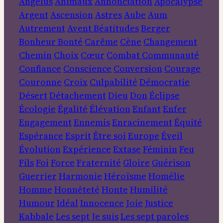
Angelus
Animaux
Annonciation
Apocalypse
Argent
Ascension
Astres
Aube
Aum
Autrement
Avent
Béatitudes
Berger
Bonheur
Bonté
Carême
Cène
Changement
Chemin
Choix
Cœur
Combat
Communauté
Confiance
Conscience
Conversion
Courage
Couronne
Croix
Culpabilité
Démocratie
Désert
Détachement
Dieu
Don
Éclipse
Écologie
Égalité
Élévation
Enfant
Enfer
Engagement
Ennemis
Enracinement
Équité
Espérance
Esprit
Être soi
Europe
Éveil
Évolution
Expérience
Extase
Féminin
Feu
Fils
Foi
Force
Fraternité
Gloire
Guérison
Guerrier
Harmonie
Héroïsme
Homélie
Homme
Honnêteté
Honte
Humilité
Humour
Idéal
Innocence
Joie
Justice
Kabbale
Les sept Je suis
Les sept paroles