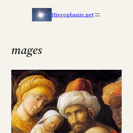
Aller
au
Hierophanie.net
contenu
mages