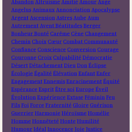
Abandon
Altruisme
Amitié
Amour
Ange
Angelus
Animaux
Annonciation
Apocalypse
Argent
Ascension
Astres
Aube
Aum
Autrement
Avent
Béatitudes
Berger
Bonheur
Bonté
Carême
Cène
Changement
Chemin
Choix
Cœur
Combat
Communauté
Confiance
Conscience
Conversion
Courage
Couronne
Croix
Culpabilité
Démocratie
Désert
Détachement
Dieu
Don
Éclipse
Écologie
Égalité
Élévation
Enfant
Enfer
Engagement
Ennemis
Enracinement
Équité
Espérance
Esprit
Être soi
Europe
Éveil
Évolution
Expérience
Extase
Féminin
Feu
Fils
Foi
Force
Fraternité
Gloire
Guérison
Guerrier
Harmonie
Héroïsme
Homélie
Homme
Honnêteté
Honte
Humilité
Humour
Idéal
Innocence
Joie
Justice