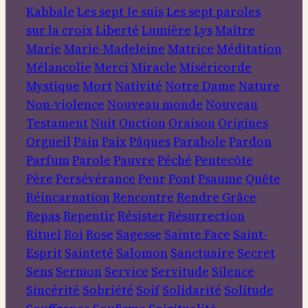
Kabbale
Les sept Je suis
Les sept paroles
sur la croix
Liberté
Lumière
Lys
Maître
Marie
Marie-Madeleine
Matrice
Méditation
Mélancolie
Merci
Miracle
Miséricorde
Mystique
Mort
Nativité
Notre Dame
Nature
Non-violence
Nouveau monde
Nouveau
Testament
Nuit
Onction
Oraison
Origines
Orgueil
Pain
Paix
Pâques
Parabole
Pardon
Parfum
Parole
Pauvre
Péché
Pentecôte
Père
Persévérance
Peur
Pont
Psaume
Quête
Réincarnation
Rencontre
Rendre Grâce
Repas
Repentir
Résister
Résurrection
Rituel
Roi
Rose
Sagesse
Sainte Face
Saint-
Esprit
Sainteté
Salomon
Sanctuaire
Secret
Sens
Sermon
Service
Servitude
Silence
Sincérité
Sobriété
Soif
Solidarité
Solitude