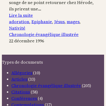
songe de ne point retourner chez Hérode,
ils prirent une…
:
Lire la suite
L’Adoration
adoration
, 
Epiphanie
, 
Jésus
, 
mages
, 
des
Nativité
Mages
Chronologie évangélique illustrée
22 décembre 1996
Types de documents
Allégories
(10)
Articles
(33)
Chronologie évangélique illustrée
(205)
Citations
(58)
Conférences
(4)
Contemplations
(37)