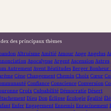
ndex des principaux thèmes
bandon
Altruisme
Amitié
Amour
Ange
Angelus
A
nnonciation
Apocalypse
Argent
Ascension
Astres
um
Autrement
Avent
Béatitudes
Berger
Bonheur
arême
Cène
Changement
Chemin
Choix
Cœur
Co
ommunauté
Confiance
Conscience
Conversion
Co
ouronne
Croix
Culpabilité
Démocratie
Désert
étachement
Dieu
Don
Éclipse
Écologie
Égalité
Élé
nfant
Enfer
Engagement
Ennemis
Enracinement