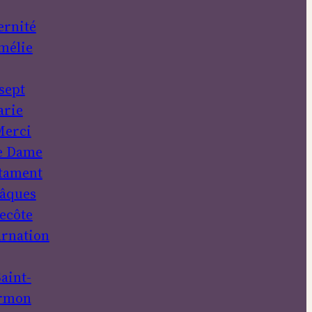
ernité
mélie
sept
rie
erci
e Dame
tament
âques
ecôte
rnation
aint-
rmon