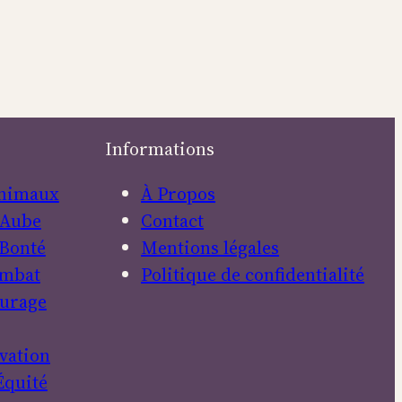
Informations
nimaux
À Propos
Aube
Contact
Bonté
Mentions légales
mbat
Politique de confidentialité
urage
vation
Équité