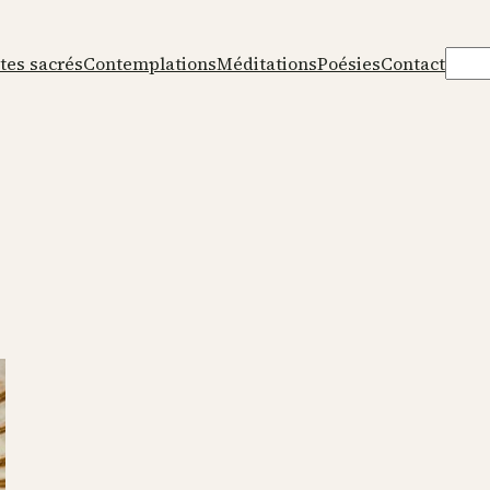
Rech
tes sacrés
Contemplations
Méditations
Poésies
Contact