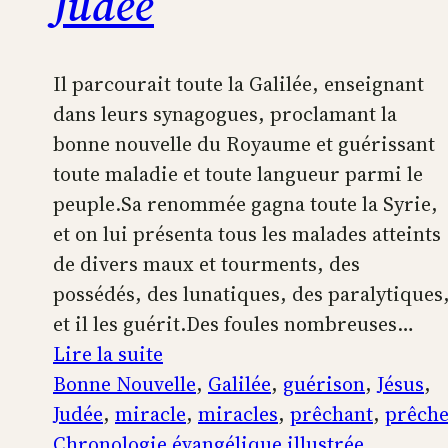
Judée
Il parcourait toute la Galilée, enseignant
dans leurs synagogues, proclamant la
bonne nouvelle du Royaume et guérissant
toute maladie et toute langueur parmi le
peuple.Sa renommée gagna toute la Syrie,
et on lui présenta tous les malades atteints
de divers maux et tourments, des
possédés, des lunatiques, des paralytiques
et il les guérit.Des foules nombreuses…
:
Lire la suite
Jésus-
Bonne Nouvelle
, 
Galilée
, 
guérison
, 
Jésus
, 
Christ
Judée
, 
miracle
, 
miracles
, 
prêchant
, 
prêch
prêche
Chronologie évangélique illustrée