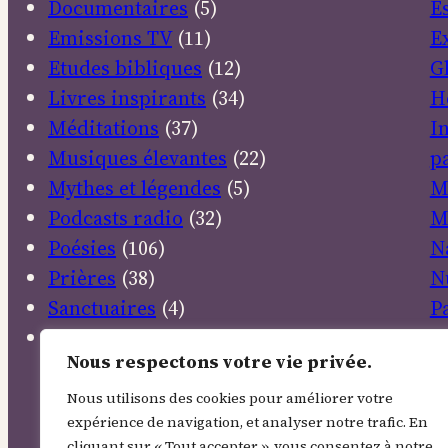
Documentaires
(5)
E
Emissions TV
(11)
E
Etudes bibliques
(12)
G
Livres inspirants
(34)
H
Méditations
(37)
I
Musiques élevantes
(22)
pa
Mythes et légendes
(5)
M
Podcasts radio
(32)
M
Poésies
(106)
N
Prières
(38)
N
Sanctuaires
(4)
P
Textes sacrés
(30)
P
Nous respectons votre vie privée.
R
R
Nous utilisons des cookies pour améliorer votre
expérience de navigation, et analyser notre trafic. En
E
cliquant sur « Tout accepter », vous consentez à notre