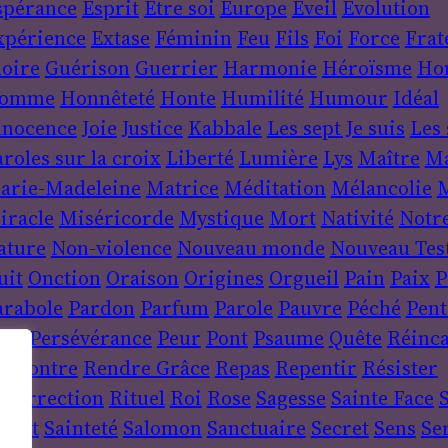
spérance
Esprit
Être soi
Europe
Éveil
Évolution
xpérience
Extase
Féminin
Feu
Fils
Foi
Force
Frat
loire
Guérison
Guerrier
Harmonie
Héroïsme
Ho
omme
Honnêteté
Honte
Humilité
Humour
Idéal
nnocence
Joie
Justice
Kabbale
Les sept Je suis
Les 
roles sur la croix
Liberté
Lumière
Lys
Maître
Ma
arie-Madeleine
Matrice
Méditation
Mélancolie
M
iracle
Miséricorde
Mystique
Mort
Nativité
Notr
ature
Non-violence
Nouveau monde
Nouveau Tes
uit
Onction
Oraison
Origines
Orgueil
Pain
Paix
P
arabole
Pardon
Parfum
Parole
Pauvre
Péché
Pent
ère
Persévérance
Peur
Pont
Psaume
Quête
Réinca
encontre
Rendre Grâce
Repas
Repentir
Résister
ésurrection
Rituel
Roi
Rose
Sagesse
Sainte Face
S
sprit
Sainteté
Salomon
Sanctuaire
Secret
Sens
Se