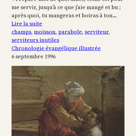
me servir, jusqu’à ce que j’aie mangé et bu ;
après quoi, tu mangeras et boiras à ton…
:
Lire la suite
La
champs
, 
moisson
, 
parabole
, 
serviteur
, 
parabole
serviteurs inutiles
du
Chronologie évangélique illustrée
serviteur
6 septembre 1996
revenant
des
champs