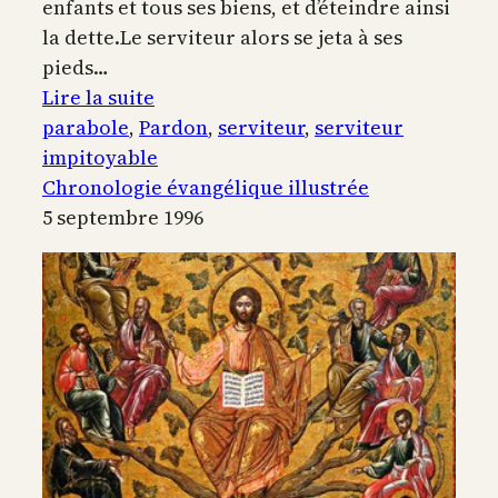
enfants et tous ses biens, et d’éteindre ainsi
la dette.Le serviteur alors se jeta à ses
pieds…
:
Lire la suite
La
parabole
, 
Pardon
, 
serviteur
, 
serviteur
parabole
impitoyable
du
Chronologie évangélique illustrée
serviteur
5 septembre 1996
impitoyable