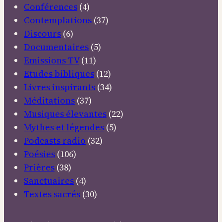
Conférences
(4)
Contemplations
(37)
Discours
(6)
Documentaires
(5)
Emissions TV
(11)
Etudes bibliques
(12)
Livres inspirants
(34)
Méditations
(37)
Musiques élevantes
(22)
Mythes et légendes
(5)
Podcasts radio
(32)
Poésies
(106)
Prières
(38)
Sanctuaires
(4)
Textes sacrés
(30)