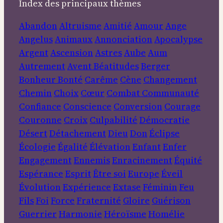
Index des principaux thèmes
Abandon
Altruisme
Amitié
Amour
Ange
Angelus
Animaux
Annonciation
Apocalypse
Argent
Ascension
Astres
Aube
Aum
Autrement
Avent
Béatitudes
Berger
Bonheur
Bonté
Carême
Cène
Changement
Chemin
Choix
Cœur
Combat
Communauté
Confiance
Conscience
Conversion
Courage
Couronne
Croix
Culpabilité
Démocratie
Désert
Détachement
Dieu
Don
Éclipse
Écologie
Égalité
Élévation
Enfant
Enfer
Engagement
Ennemis
Enracinement
Équité
Espérance
Esprit
Être soi
Europe
Éveil
Évolution
Expérience
Extase
Féminin
Feu
Fils
Foi
Force
Fraternité
Gloire
Guérison
Guerrier
Harmonie
Héroïsme
Homélie