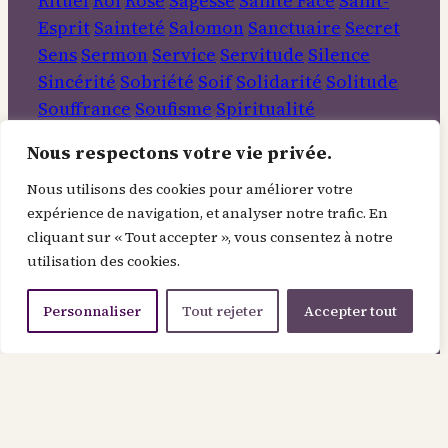
Rituel
Roi
Rose
Sagesse
Sainte Face
Saint-
Esprit
Sainteté
Salomon
Sanctuaire
Secret
Sens
Sermon
Service
Servitude
Silence
Sincérité
Sobriété
Soif
Solidarité
Solitude
Souffrance
Soufisme
Spiritualité
Tempérance
Terre
Travail
Transformation
Nous respectons votre vie privée.
Veda
Verbe
Vérité
Vertu
Victoire
Vie
Vie
intérieure
Vin
Visitation
Voyage
Nous utilisons des cookies pour améliorer votre
expérience de navigation, et analyser notre trafic. En
Rechercher
cliquant sur « Tout accepter », vous consentez à notre
utilisation des cookies.
Informations
Personnaliser
Tout rejeter
Accepter tout
À Propos
Contact
Mentions légales
Politique de confidentialité