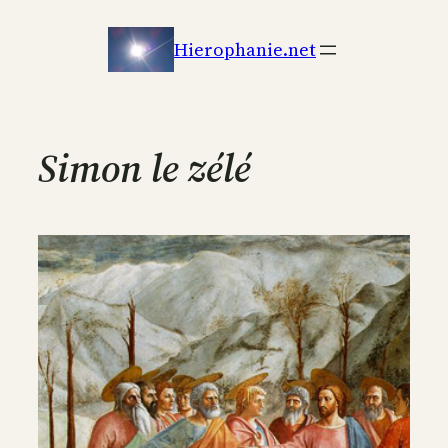
Aller
au
Hierophanie.net
contenu
Simon le zélé