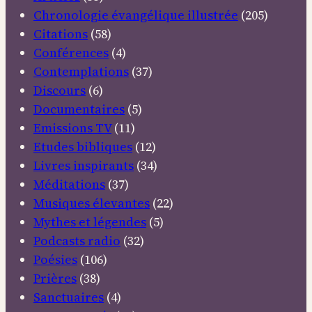
Chronologie évangélique illustrée
(205)
Citations
(58)
Conférences
(4)
Contemplations
(37)
Discours
(6)
Documentaires
(5)
Emissions TV
(11)
Etudes bibliques
(12)
Livres inspirants
(34)
Méditations
(37)
Musiques élevantes
(22)
Mythes et légendes
(5)
Podcasts radio
(32)
Poésies
(106)
Prières
(38)
Sanctuaires
(4)