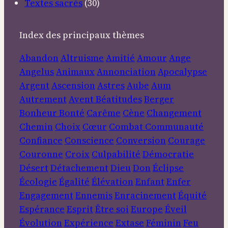
Textes sacrés
(30)
Index des principaux thèmes
Abandon
Altruisme
Amitié
Amour
Ange
Angelus
Animaux
Annonciation
Apocalypse
Argent
Ascension
Astres
Aube
Aum
Autrement
Avent
Béatitudes
Berger
Bonheur
Bonté
Carême
Cène
Changement
Chemin
Choix
Cœur
Combat
Communauté
Confiance
Conscience
Conversion
Courage
Couronne
Croix
Culpabilité
Démocratie
Désert
Détachement
Dieu
Don
Éclipse
Écologie
Égalité
Élévation
Enfant
Enfer
Engagement
Ennemis
Enracinement
Équité
Espérance
Esprit
Être soi
Europe
Éveil
Évolution
Expérience
Extase
Féminin
Feu