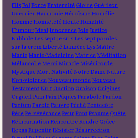
Fils
Foi
Force
Fraternité
Gloire
Guérison
Guerrier
Harmonie
Héroïsme
Homélie
Homme
Honnêteté
Honte
Humilité
Humour
Idéal
Innocence
Joie
Justice
Kabbale
Les sept Je suis
Les sept paroles
sur la croix
Liberté
Lumière
Lys
Maître
Marie
Marie-Madeleine
Matrice
Méditation
Mélancolie
Merci
Miracle
Miséricorde
Mystique
Mort
Nativité
Notre Dame
Nature
Non-violence
Nouveau monde
Nouveau
Testament
Nuit
Onction
Oraison
Origines
Orgueil
Pain
Paix
Pâques
Parabole
Pardon
Parfum
Parole
Pauvre
Péché
Pentecôte
Père
Persévérance
Peur
Pont
Psaume
Quête
Réincarnation
Rencontre
Rendre Grâce
Repas
Repentir
Résister
Résurrection