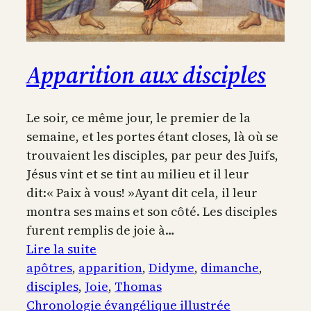
Apparition aux disciples
Le soir, ce même jour, le premier de la
semaine, et les portes étant closes, là où se
trouvaient les disciples, par peur des Juifs,
Jésus vint et se tint au milieu et il leur
dit:« Paix à vous! »Ayant dit cela, il leur
montra ses mains et son côté. Les disciples
furent remplis de joie à…
:
Lire la suite
Apparition
apôtres
, 
apparition
, 
Didyme
, 
dimanche
, 
aux
disciples
, 
Joie
, 
Thomas
disciples
Chronologie évangélique illustrée