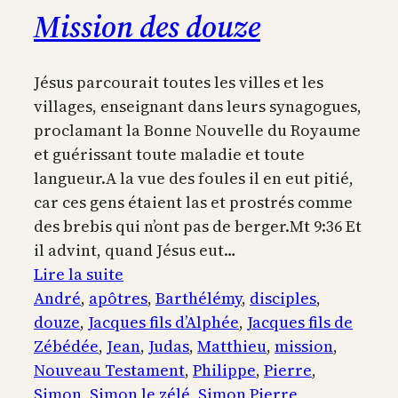
Mission des douze
Jésus parcourait toutes les villes et les
villages, enseignant dans leurs synagogues,
proclamant la Bonne Nouvelle du Royaume
et guérissant toute maladie et toute
langueur.A la vue des foules il en eut pitié,
car ces gens étaient las et prostrés comme
des brebis qui n’ont pas de berger.Mt 9:36 Et
il advint, quand Jésus eut…
:
Lire la suite
Mission
André
, 
apôtres
, 
Barthélémy
, 
disciples
, 
des
douze
, 
Jacques fils d’Alphée
, 
Jacques fils de
douze
Zébédée
, 
Jean
, 
Judas
, 
Matthieu
, 
mission
, 
Nouveau Testament
, 
Philippe
, 
Pierre
, 
Simon
, 
Simon le zélé
, 
Simon Pierre
, 