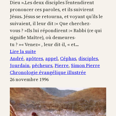
Dieu ».Les deux disciples l’entendirent
prononcer ces paroles, et ils suivirent
Jésus. Jésus se retourna, et voyant qu’ils le
suivaient, il leur dit :« Que cherchez-
vous ? »Ils lui répondirent :« Rabbi (ce qui
signifie Maître), où demeures-
tu ? »« Venez« , leur dit-il, « et…
:
Lire la suite
Appel
André
, 
apôtres
, 
appel
, 
Céphas
, 
disciples
, 
des
Jourdain
, 
pêcheurs
, 
Pierre
, 
Simon Pierre
premiers
Chronologie évangélique illustrée
disciples,
26 novembre 1996
au
lac
du
Jourdain