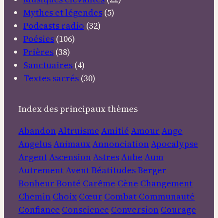
Mythes et légendes
(5)
Podcasts radio
(32)
Poésies
(106)
Prières
(38)
Sanctuaires
(4)
Textes sacrés
(30)
Index des principaux thèmes
Abandon
Altruisme
Amitié
Amour
Ange
Angelus
Animaux
Annonciation
Apocalypse
Argent
Ascension
Astres
Aube
Aum
Autrement
Avent
Béatitudes
Berger
Bonheur
Bonté
Carême
Cène
Changement
Chemin
Choix
Cœur
Combat
Communauté
Confiance
Conscience
Conversion
Courage