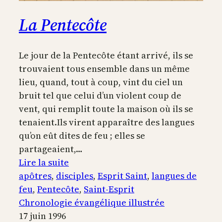
La Pentecôte
Le jour de la Pentecôte étant arrivé, ils se
trouvaient tous ensemble dans un même
lieu, quand, tout à coup, vint du ciel un
bruit tel que celui d’un violent coup de
vent, qui remplit toute la maison où ils se
tenaient.Ils virent apparaître des langues
qu’on eût dites de feu ; elles se
partageaient,…
:
Lire la suite
La
apôtres
, 
disciples
, 
Esprit Saint
, 
langues de
Pentecôte
feu
, 
Pentecôte
, 
Saint-Esprit
Chronologie évangélique illustrée
17 juin 1996