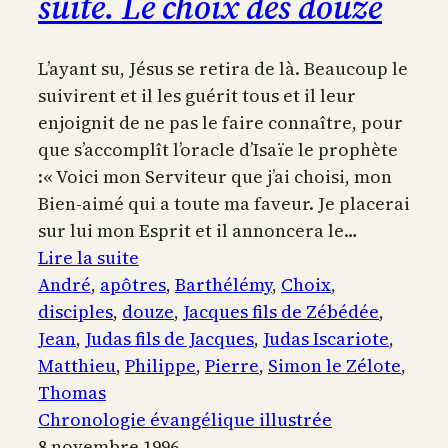
suite. Le choix des douze
L’ayant su, Jésus se retira de là. Beaucoup le
suivirent et il les guérit tous et il leur
enjoignit de ne pas le faire connaître, pour
que s’accomplît l’oracle d’Isaïe le prophète
:« Voici mon Serviteur que j’ai choisi, mon
Bien-aimé qui a toute ma faveur. Je placerai
sur lui mon Esprit et il annoncera le…
:
Lire la suite
Jésus-
André
, 
apôtres
, 
Barthélémy
, 
Choix
, 
Christ
disciples
, 
douze
, 
Jacques fils de Zébédée
, 
gravit
Jean
, 
Judas fils de Jacques
, 
Judas Iscariote
, 
la
Matthieu
, 
Philippe
, 
Pierre
, 
Simon le Zélote
, 
montagne,
Thomas
la
Chronologie évangélique illustrée
foule
8 novembre 1996