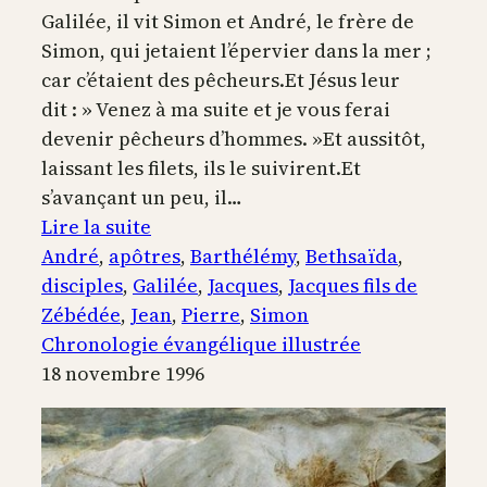
Galilée, il vit Simon et André, le frère de
Simon, qui jetaient l’épervier dans la mer ;
car c’étaient des pêcheurs.Et Jésus leur
dit : » Venez à ma suite et je vous ferai
devenir pêcheurs d’hommes. »Et aussitôt,
laissant les filets, ils le suivirent.Et
s’avançant un peu, il…
:
Lire la suite
Appel
André
, 
apôtres
, 
Barthélémy
, 
Bethsaïda
, 
des
disciples
, 
Galilée
, 
Jacques
, 
Jacques fils de
disciples
Zébédée
, 
Jean
, 
Pierre
, 
Simon
au
Chronologie évangélique illustrée
bord
18 novembre 1996
de
la
mer