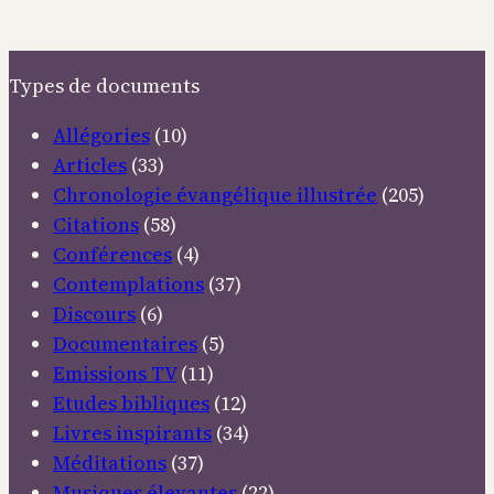
Types de documents
Allégories
(10)
Articles
(33)
Chronologie évangélique illustrée
(205)
Citations
(58)
Conférences
(4)
Contemplations
(37)
Discours
(6)
Documentaires
(5)
Emissions TV
(11)
Etudes bibliques
(12)
Livres inspirants
(34)
Méditations
(37)
Musiques élevantes
(22)