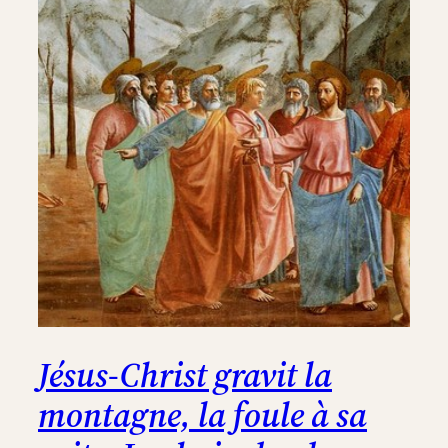
de
Galilée
Jésus-Christ gravit la
montagne, la foule à sa