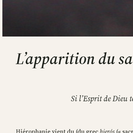
L’apparition du sa
Si l’Esprit de Dieu t
Hiérophanie vient du (du grec
hierós
(« sacr