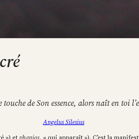
cré
e touche de Son essence, alors naît en toi l’
Angelus Silesius
é ») et
phanios
, « qui apparaît »). C’est la manifes