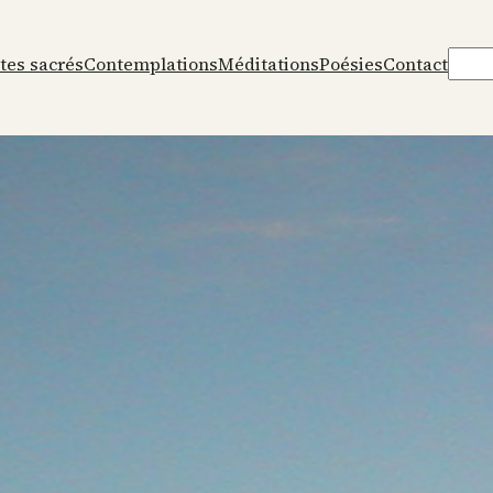
Rech
tes sacrés
Contemplations
Méditations
Poésies
Contact