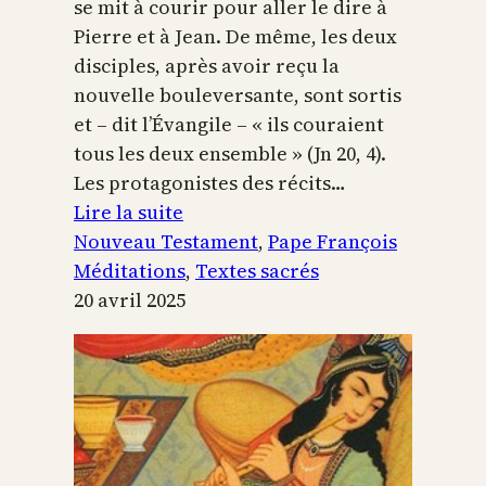
se mit à courir pour aller le dire à
Pierre et à Jean. De même, les deux
disciples, après avoir reçu la
nouvelle bouleversante, sont sortis
et – dit l’Évangile – « ils couraient
tous les deux ensemble » (Jn 20, 4).
Les protagonistes des récits…
:
Lire la suite
Laissons
Nouveau Testament
, 
Pape François
sa
Méditations
, 
Textes sacrés
Parole
20 avril 2025
de
vie
et
de
vérité
éclairer