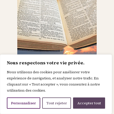
Nous respectons votre vie privée.
Nous utilisons des cookies pour améliorer votre
Les saintes écritures
expérience de navigation, et analyser notre trafic. En
cliquant sur « Tout accepter », vous consentez à notre
nous conduisent au
utilisation des cookies.
ciel
Personnaliser
Tout rejeter
Accepter tout
Dis-moi, frère très cher : vivre au