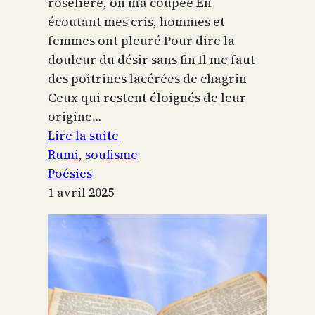
roselière, on m’a coupée En
écoutant mes cris, hommes et
femmes ont pleuré Pour dire la
douleur du désir sans fin Il me faut
des poitrines lacérées de chagrin
Ceux qui restent éloignés de leur
origine…
:
Lire la suite
Le
Rumi
, 
soufisme
chant
Poésies
du
1 avril 2025
Ney