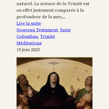
naturel. La science de la Trinité est
en effet justement comparée à la
profondeur de la mer,…
:
Lire la suite
La
Nouveau Testament
, 
Saint
Trinité
Colomban
, 
Trinité
se
Méditations
laisse
15 juin 2025
connaitre
par
les
cœurs
purs