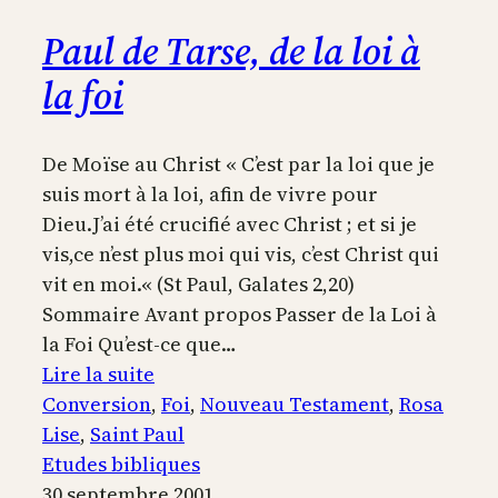
Paul de Tarse, de la loi à
la foi
De Moïse au Christ « C’est par la loi que je
suis mort à la loi, afin de vivre pour
Dieu.J’ai été crucifié avec Christ ; et si je
vis,ce n’est plus moi qui vis, c’est Christ qui
vit en moi.« (St Paul, Galates 2,20)
Sommaire Avant propos Passer de la Loi à
la Foi Qu’est-ce que…
:
Lire la suite
Paul
Conversion
, 
Foi
, 
Nouveau Testament
, 
Rosa
de
Lise
, 
Saint Paul
Tarse,
Etudes bibliques
de
30 septembre 2001