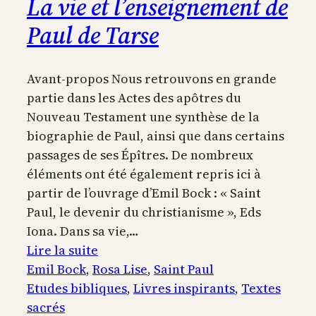
La vie et l’enseignement de
Paul de Tarse
Avant-propos Nous retrouvons en grande
partie dans les Actes des apôtres du
Nouveau Testament une synthèse de la
biographie de Paul, ainsi que dans certains
passages de ses Épîtres. De nombreux
éléments ont été également repris ici à
partir de l’ouvrage d’Emil Bock : « Saint
Paul, le devenir du christianisme », Eds
Iona. Dans sa vie,…
:
Lire la suite
La
Emil Bock
, 
Rosa Lise
, 
Saint Paul
vie
Etudes bibliques
, 
Livres inspirants
, 
Textes
et
sacrés