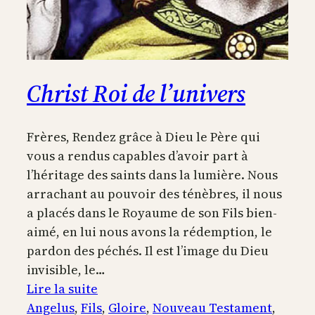
Christ Roi de l’univers
Frères, Rendez grâce à Dieu le Père qui
vous a rendus capables d’avoir part à
l’héritage des saints dans la lumière. Nous
arrachant au pouvoir des ténèbres, il nous
a placés dans le Royaume de son Fils bien-
aimé, en lui nous avons la rédemption, le
pardon des péchés. Il est l’image du Dieu
invisible, le…
:
Lire la suite
Christ
Angelus
, 
Fils
, 
Gloire
, 
Nouveau Testament
, 