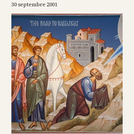
l’enseignement
30 septembre 2001
de
Paul
de
Tarse