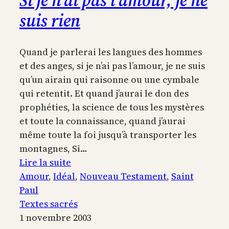
Si je n’ai pas l’amour, je ne
suis rien
Quand je parlerai les langues des hommes
et des anges, si je n’ai pas l’amour, je ne suis
qu’un airain qui raisonne ou une cymbale
qui retentit. Et quand j’aurai le don des
prophéties, la science de tous les mystères
et toute la connaissance, quand j’aurai
même toute la foi jusqu’à transporter les
montagnes, Si…
:
Lire la suite
Si
Amour
, 
Idéal
, 
Nouveau Testament
, 
Saint
je
Paul
n’ai
Textes sacrés
pas
1 novembre 2003