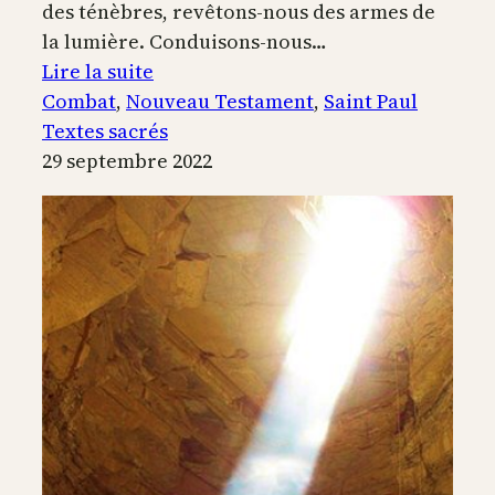
des ténèbres, revêtons-nous des armes de
la lumière. Conduisons-nous…
:
Lire la suite
Le
Combat
, 
Nouveau Testament
, 
Saint Paul
combat
Textes sacrés
chrétien
29 septembre 2022