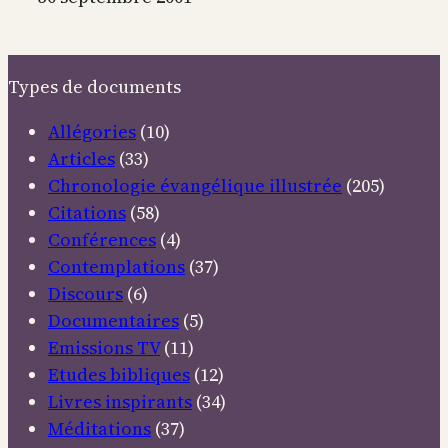
la
loi
à
Types de documents
la
foi
Allégories
(10)
Articles
(33)
Chronologie évangélique illustrée
(205)
Citations
(58)
Conférences
(4)
Contemplations
(37)
Discours
(6)
Documentaires
(5)
Emissions TV
(11)
Etudes bibliques
(12)
Livres inspirants
(34)
Méditations
(37)