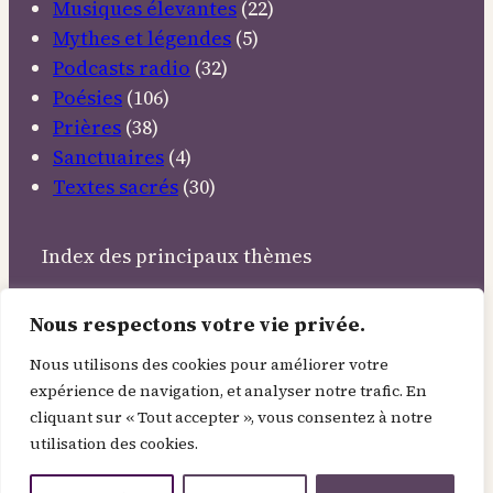
Musiques élevantes
(22)
Mythes et légendes
(5)
Podcasts radio
(32)
Poésies
(106)
Prières
(38)
Sanctuaires
(4)
Textes sacrés
(30)
Index des principaux thèmes
Abandon
Altruisme
Amitié
Amour
Ange
Nous respectons votre vie privée.
Angelus
Animaux
Annonciation
Apocalypse
Argent
Ascension
Astres
Aube
Aum
Nous utilisons des cookies pour améliorer votre
expérience de navigation, et analyser notre trafic. En
Autrement
Avent
Béatitudes
Berger
cliquant sur « Tout accepter », vous consentez à notre
Bonheur
Bonté
Carême
Cène
Changement
utilisation des cookies.
Chemin
Choix
Cœur
Combat
Communauté
Confiance
Conscience
Conversion
Courage