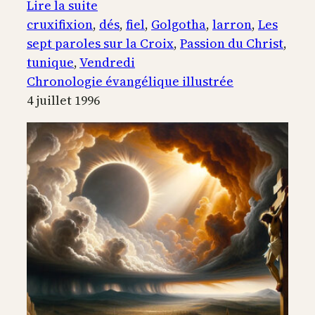
:
Lire la suite
La
cruxifixion
, 
dés
, 
fiel
, 
Golgotha
, 
larron
, 
Les
Crucifixion
sept paroles sur la Croix
, 
Passion du Christ
, 
tunique
, 
Vendredi
Chronologie évangélique illustrée
4 juillet 1996