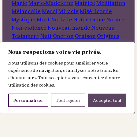
Marie
Marie-Madeleine
Matrice
Méditation
Mélancolie
Merci
Miracle
Miséricorde
Mystique
Mort
Nativité
Notre Dame
Nature
Non-violence
Nouveau monde
Nouveau
Testament
Nuit
Onction
Oraison
Origines
Orgueil
Pain
Paix
Pâques
Parabole
Pardon
Nous respectons votre vie privée.
Parfum
Parole
Pauvre
Péché
Pentecôte
Père
Persévérance
Peur
Pont
Psaume
Quête
Nous utilisons des cookies pour améliorer votre
Réincarnation
Rencontre
Rendre Grâce
expérience de navigation, et analyser notre trafic. En
Repas
Repentir
Résister
Résurrection
cliquant sur « Tout accepter », vous consentez à notre
Rituel
Roi
Rose
Sagesse
Sainte Face
Saint-
utilisation des cookies.
Esprit
Sainteté
Salomon
Sanctuaire
Secret
Personnaliser
Tout rejeter
Accepter tout
Sens
Sermon
Service
Servitude
Silence
Sincérité
Sobriété
Soif
Solidarité
Solitude
Souffrance
Soufisme
Spiritualité
Tempérance
Terre
Travail
Transformation
Veda
Verbe
Vérité
Vertu
Victoire
Vie
Vie