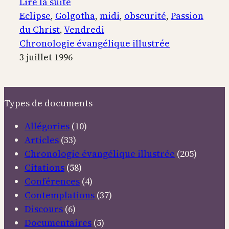
:
Lire la suite
Obscurité
Eclipse
, 
Golgotha
, 
midi
, 
obscurité
, 
Passion
à
du Christ
, 
Vendredi
midi
Chronologie évangélique illustrée
3 juillet 1996
Types de documents
Allégories
(10)
Articles
(33)
Chronologie évangélique illustrée
(205)
Citations
(58)
Conférences
(4)
Contemplations
(37)
Discours
(6)
Documentaires
(5)