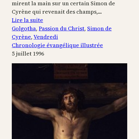
mirent la main sur un certain Simon de
Cyrène qui revenait des champs,…
:
Lire la suite
Le
Golgotha
, 
Passion du Christ
, 
Simon de
portement
Cyrène
, 
Vendredi
de
Chronologie évangélique illustrée
la
5 juillet 1996
croix