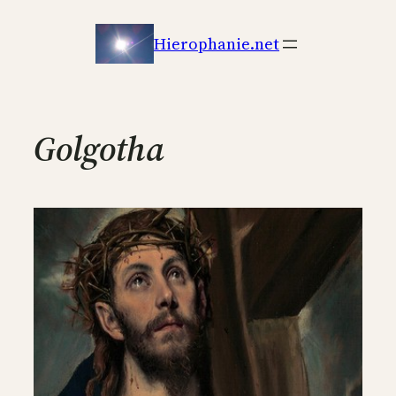
Aller
au
Hierophanie.net
contenu
Golgotha