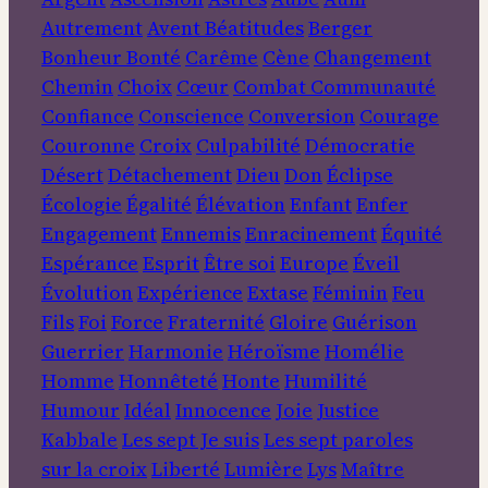
Autrement
Avent
Béatitudes
Berger
Bonheur
Bonté
Carême
Cène
Changement
Chemin
Choix
Cœur
Combat
Communauté
Confiance
Conscience
Conversion
Courage
Couronne
Croix
Culpabilité
Démocratie
Désert
Détachement
Dieu
Don
Éclipse
Écologie
Égalité
Élévation
Enfant
Enfer
Engagement
Ennemis
Enracinement
Équité
Espérance
Esprit
Être soi
Europe
Éveil
Évolution
Expérience
Extase
Féminin
Feu
Fils
Foi
Force
Fraternité
Gloire
Guérison
Guerrier
Harmonie
Héroïsme
Homélie
Homme
Honnêteté
Honte
Humilité
Humour
Idéal
Innocence
Joie
Justice
Kabbale
Les sept Je suis
Les sept paroles
sur la croix
Liberté
Lumière
Lys
Maître