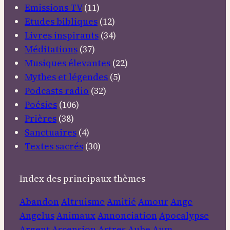
Emissions TV
(11)
Etudes bibliques
(12)
Livres inspirants
(34)
Méditations
(37)
Musiques élevantes
(22)
Mythes et légendes
(5)
Podcasts radio
(32)
Poésies
(106)
Prières
(38)
Sanctuaires
(4)
Textes sacrés
(30)
Index des principaux thèmes
Abandon
Altruisme
Amitié
Amour
Ange
Angelus
Animaux
Annonciation
Apocalypse
Argent
Ascension
Astres
Aube
Aum