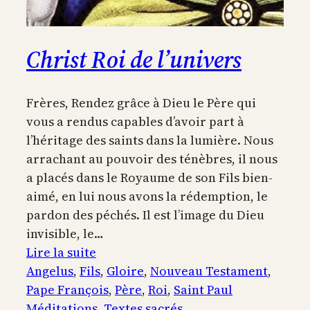
Christ Roi de l’univers
Frères, Rendez grâce à Dieu le Père qui
vous a rendus capables d’avoir part à
l’héritage des saints dans la lumière. Nous
arrachant au pouvoir des ténèbres, il nous
a placés dans le Royaume de son Fils bien-
aimé, en lui nous avons la rédemption, le
pardon des péchés. Il est l’image du Dieu
invisible, le…
:
Lire la suite
Christ
Angelus
, 
Fils
, 
Gloire
, 
Nouveau Testament
, 
Roi
Pape François
, 
Père
, 
Roi
, 
Saint Paul
de
Méditations
, 
Textes sacrés