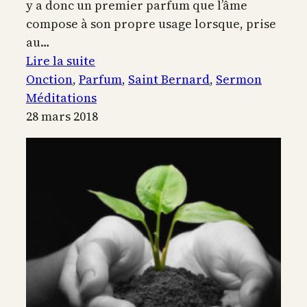
y a donc un premier parfum que l’âme
compose à son propre usage lorsque, prise
au…
:
Lire la suite
La
Onction
, 
Parfum
, 
Saint Bernard
, 
Sermon
maison
Méditations
fut
28 mars 2018
remplie
par
l’odeur
du
parfum