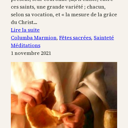
ces saints, une grande variété ; chacun,
selon sa vocation, et « la mesure de la grâce
du Christ…
:
Lire la suite
Les
Columba Marmion
, 
Fêtes sacrées
, 
Sainteté
saints
Méditations
:
1 novembre 2021
des
chercheurs
de
Dieu
infatigables
!