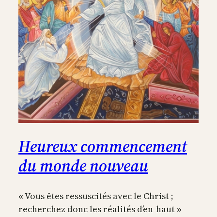
nous
révéler
la
vérité
de
l’amour
Heureux commencement
du monde nouveau
« Vous êtes ressuscités avec le Christ ;
recherchez donc les réalités d’en-haut »