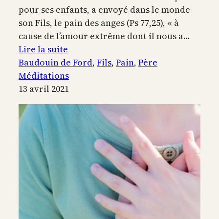
pour ses enfants, a envoyé dans le monde
son Fils, le pain des anges (Ps 77,25), « à
cause de l’amour extrême dont il nous a…
:
Lire la suite
C’est
Baudouin de Ford
, 
Fils
, 
Pain
, 
Père
mon
Méditations
Père
13 avril 2021
qui
vous
donne
le
vrai
pain
descendu
du
ciel