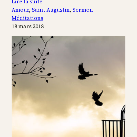
:
Lire la suite
Le
Amour
, 
Saint Augustin
, 
Sermon
grain
Méditations
tombé
18 mars 2018
en
terre