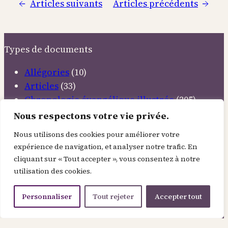
aux
←
Articles suivants
Articles précédents
→
anges
Types de documents
Allégories
(10)
Articles
(33)
Chronologie évangélique illustrée
(205)
Citations
(58)
Nous respectons votre vie privée.
Conférences
(4)
Nous utilisons des cookies pour améliorer votre
Contemplations
(37)
expérience de navigation, et analyser notre trafic. En
Discours
(6)
cliquant sur « Tout accepter », vous consentez à notre
Documentaires
(5)
utilisation des cookies.
Emissions TV
(11)
Etudes bibliques
(12)
Personnaliser
Tout rejeter
Accepter tout
Livres inspirants
(34)
Méditations
(37)