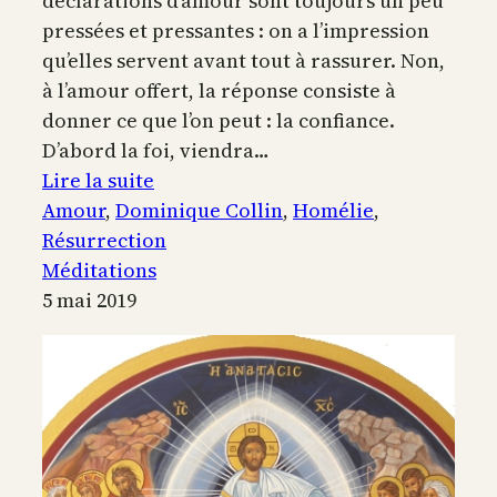
déclarations d’amour sont toujours un peu
pressées et pressantes : on a l’impression
qu’elles servent avant tout à rassurer. Non,
à l’amour offert, la réponse consiste à
donner ce que l’on peut : la confiance.
D’abord la foi, viendra…
:
Lire la suite
Seul
Amour
, 
Dominique Collin
, 
Homélie
, 
un
Résurrection
amour
Méditations
qui
5 mai 2019
y
a
laissé
sa
vie
peut