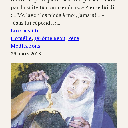
par la suite tu comprendras. » Pierre lui dit
: « Me laver les pieds à moi, jamais ! » –
Jésus lui répondit :…
:
Lire la suite
Acceptez
Homélie
, 
Jérôme Beau
, 
Père
que
Méditations
le
29 mars 2018
Christ
soit
à
genoux