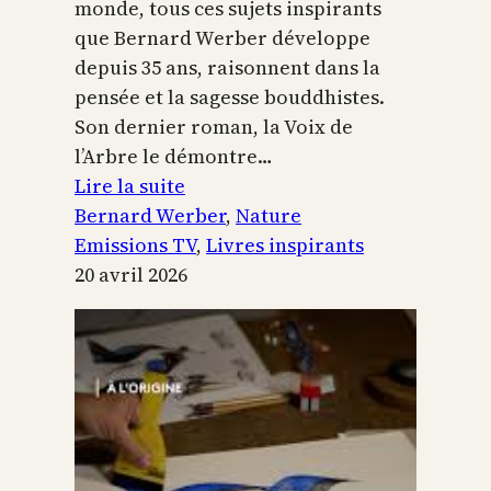
monde, tous ces sujets inspirants
que Bernard Werber développe
depuis 35 ans, raisonnent dans la
pensée et la sagesse bouddhistes.
Son dernier roman, la Voix de
l’Arbre le démontre…
:
Lire la suite
La
Bernard Werber
, 
Nature
Voix
Emissions TV
, 
Livres inspirants
de
20 avril 2026
l’arbre