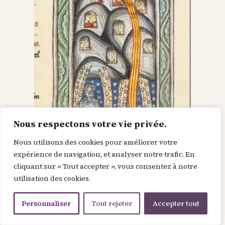
Nous respectons votre vie privée.
Nous utilisons des cookies pour améliorer votre
Dieu dans le Christ,
expérience de navigation, et analyser notre trafic. En
cliquant sur « Tout accepter », vous consentez à notre
recherche l’homme et
utilisation des cookies.
le renouvelle
Personnaliser
Tout rejeter
Accepter tout
Je suis la force de la divinité avant le