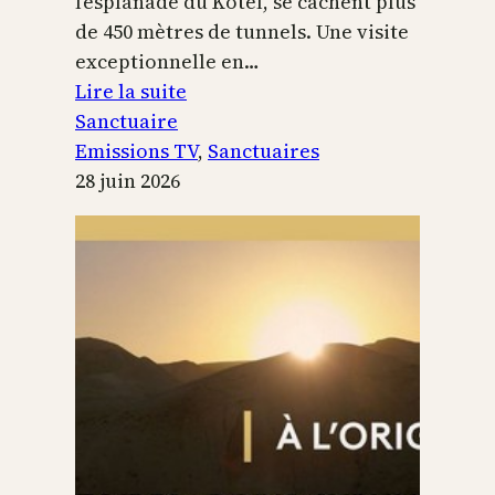
l’esplanade du Kotel, se cachent plus
de 450 mètres de tunnels. Une visite
exceptionnelle en…
:
Lire la suite
Le
Sanctuaire
Temple
Emissions TV
, 
Sanctuaires
de
28 juin 2026
Jérusalem