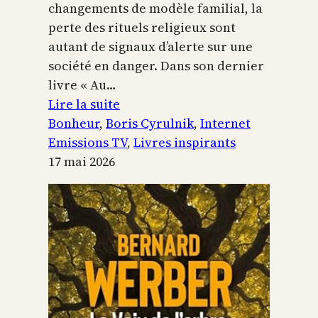
changements de modèle familial, la
perte des rituels religieux sont
autant de signaux d’alerte sur une
société en danger. Dans son dernier
livre « Au…
:
Lire la suite
Boris
Bonheur
, 
Boris Cyrulnik
, 
Internet
Cyrulnik,
Emissions TV
, 
Livres inspirants
les
17 mai 2026
petits
bonheurs