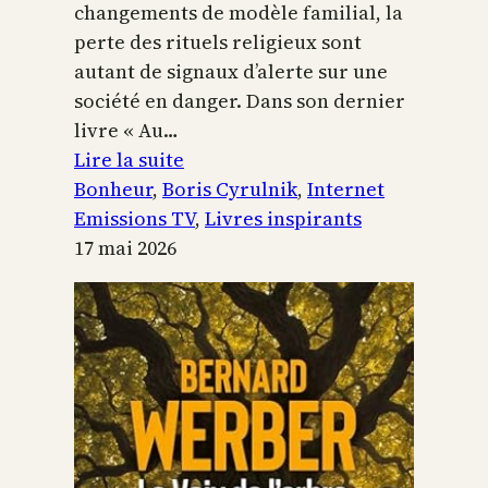
changements de modèle familial, la
perte des rituels religieux sont
autant de signaux d’alerte sur une
société en danger. Dans son dernier
livre « Au…
:
Lire la suite
Boris
Bonheur
, 
Boris Cyrulnik
, 
Internet
Cyrulnik,
Emissions TV
, 
Livres inspirants
les
17 mai 2026
petits
bonheurs