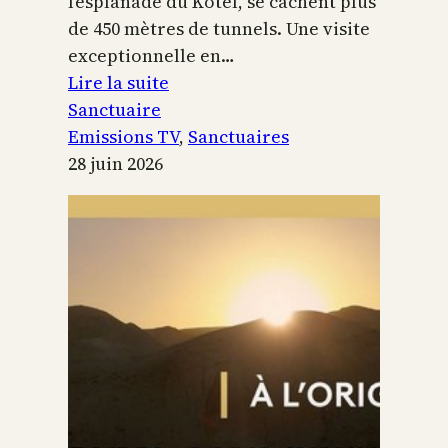
l’esplanade du Kotel, se cachent plus
de 450 mètres de tunnels. Une visite
exceptionnelle en…
:
Lire la suite
Le
Sanctuaire
Temple
Emissions TV
, 
Sanctuaires
de
28 juin 2026
Jérusalem