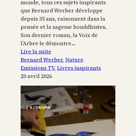
monde, tous ces sujets inspirants
que Bernard Werber développe
depuis 35 ans, raisonnent dans la
pensée et la sagesse bouddhistes.
Son dernier roman, la Voix de
l’Arbre le démontre…
:
Lire la suite
La
Bernard Werber
, 
Nature
Voix
Emissions TV
, 
Livres inspirants
de
20 avril 2026
l’arbre