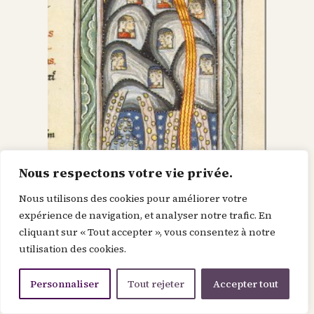
Nous respectons votre vie privée.
Nous utilisons des cookies pour améliorer votre
Dieu dans le Christ,
expérience de navigation, et analyser notre trafic. En
cliquant sur « Tout accepter », vous consentez à notre
recherche l’homme et
utilisation des cookies.
le renouvelle
Personnaliser
Tout rejeter
Accepter tout
Je suis la force de la divinité avant le