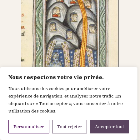
Nous respectons votre vie privée.
Nous utilisons des cookies pour améliorer votre
Dieu dans le Christ,
expérience de navigation, et analyser notre trafic. En
cliquant sur « Tout accepter », vous consentez à notre
recherche l’homme et
utilisation des cookies.
le renouvelle
Personnaliser
Tout rejeter
Accepter tout
Je suis la force de la divinité avant le