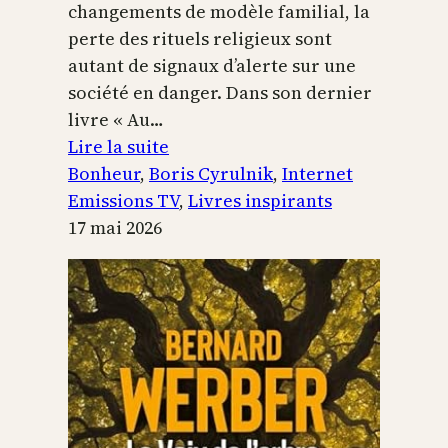
changements de modèle familial, la
perte des rituels religieux sont
autant de signaux d’alerte sur une
société en danger. Dans son dernier
livre « Au…
:
Lire la suite
Boris
Bonheur
, 
Boris Cyrulnik
, 
Internet
Cyrulnik,
Emissions TV
, 
Livres inspirants
les
17 mai 2026
petits
bonheurs