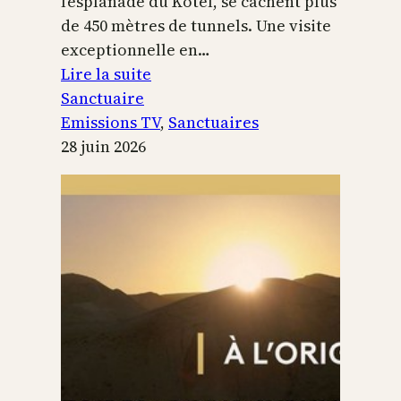
l’esplanade du Kotel, se cachent plus
de 450 mètres de tunnels. Une visite
exceptionnelle en…
:
Lire la suite
Le
Sanctuaire
Temple
Emissions TV
, 
Sanctuaires
de
28 juin 2026
Jérusalem