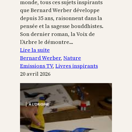
monde, tous ces sujets inspirants
que Bernard Werber développe
depuis 35 ans, raisonnent dans la
pensée et la sagesse bouddhistes.
Son dernier roman, la Voix de
l’Arbre le démontre…
:
Lire la suite
La
Bernard Werber
, 
Nature
Voix
Emissions TV
, 
Livres inspirants
de
20 avril 2026
l’arbre