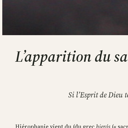
L’apparition du sa
Si l’Esprit de Dieu t
Hiérophanie vient du (du grec
hierós
(« sacr