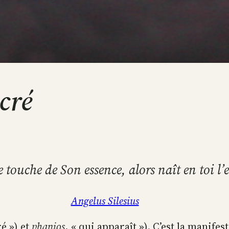
cré
e touche de Son essence, alors naît en toi l’
Angelus Silesius
é ») et
phanios
, « qui apparaît »). C’est la manifes