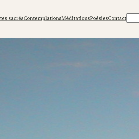
Rech
tes sacrés
Contemplations
Méditations
Poésies
Contact