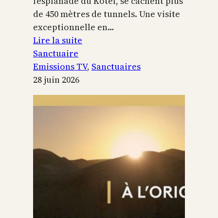
l’esplanade du Kotel, se cachent plus
de 450 mètres de tunnels. Une visite
exceptionnelle en…
:
Lire la suite
Le
Sanctuaire
Temple
Emissions TV
, 
Sanctuaires
de
28 juin 2026
Jérusalem