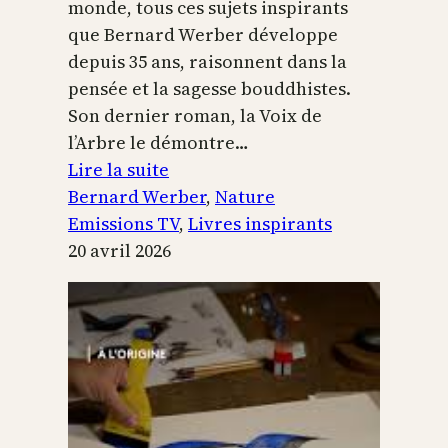
monde, tous ces sujets inspirants
que Bernard Werber développe
depuis 35 ans, raisonnent dans la
pensée et la sagesse bouddhistes.
Son dernier roman, la Voix de
l’Arbre le démontre…
:
Lire la suite
La
Bernard Werber
, 
Nature
Voix
Emissions TV
, 
Livres inspirants
de
20 avril 2026
l’arbre