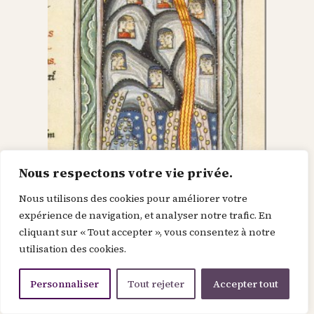
Nous respectons votre vie privée.
Nous utilisons des cookies pour améliorer votre
Dieu dans le Christ,
expérience de navigation, et analyser notre trafic. En
cliquant sur « Tout accepter », vous consentez à notre
recherche l’homme et
utilisation des cookies.
le renouvelle
Personnaliser
Tout rejeter
Accepter tout
Je suis la force de la divinité avant le