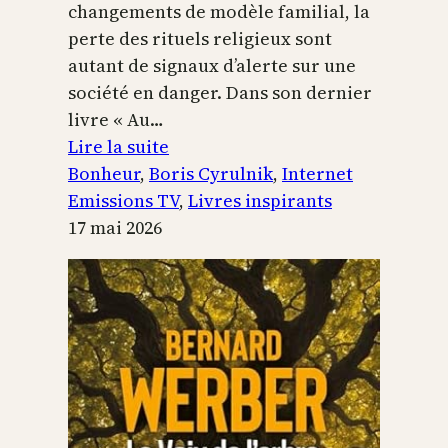
changements de modèle familial, la
perte des rituels religieux sont
autant de signaux d’alerte sur une
société en danger. Dans son dernier
livre « Au…
:
Lire la suite
Boris
Bonheur
, 
Boris Cyrulnik
, 
Internet
Cyrulnik,
Emissions TV
, 
Livres inspirants
les
17 mai 2026
petits
bonheurs