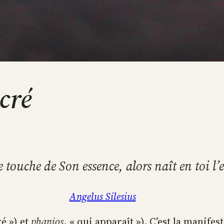
cré
e touche de Son essence, alors naît en toi l’
Angelus Silesius
é ») et
phanios
, « qui apparaît »). C’est la manifes