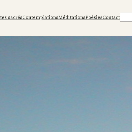
Rech
tes sacrés
Contemplations
Méditations
Poésies
Contact