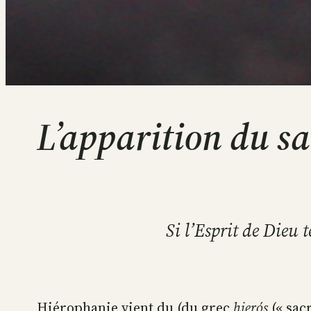
L’apparition du sa
Si l’Esprit de Dieu t
Hiérophanie vient du (du grec
hierós
(« sacr