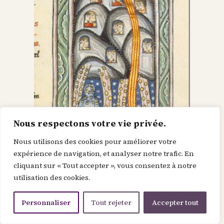
Nous respectons votre vie privée.
Nous utilisons des cookies pour améliorer votre
Dieu dans le Christ,
expérience de navigation, et analyser notre trafic. En
cliquant sur « Tout accepter », vous consentez à notre
recherche l’homme et
utilisation des cookies.
le renouvelle
Personnaliser
Tout rejeter
Accepter tout
Je suis la force de la divinité avant le