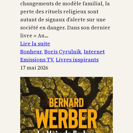
changements de modèle familial, la
perte des rituels religieux sont
autant de signaux d’alerte sur une
société en danger. Dans son dernier
livre « Au…
:
Lire la suite
Boris
Bonheur
, 
Boris Cyrulnik
, 
Internet
Cyrulnik,
Emissions TV
, 
Livres inspirants
les
17 mai 2026
petits
bonheurs