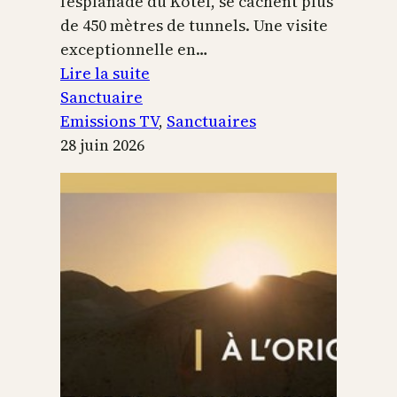
l’esplanade du Kotel, se cachent plus
de 450 mètres de tunnels. Une visite
exceptionnelle en…
:
Lire la suite
Le
Sanctuaire
Temple
Emissions TV
, 
Sanctuaires
de
28 juin 2026
Jérusalem