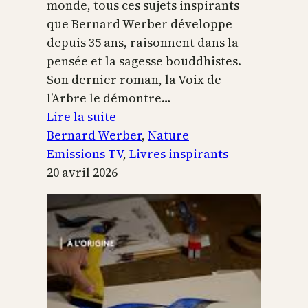
monde, tous ces sujets inspirants
que Bernard Werber développe
depuis 35 ans, raisonnent dans la
pensée et la sagesse bouddhistes.
Son dernier roman, la Voix de
l’Arbre le démontre…
:
Lire la suite
La
Bernard Werber
, 
Nature
Voix
Emissions TV
, 
Livres inspirants
de
20 avril 2026
l’arbre